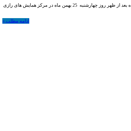
کاهش جمعیت جوان؛ افسردگی جامعه را در پی دارد. دکترخلیل علی محمدزاده استاد دانشگاه و رییس اندیشکده سلامت جمعیت و خانواده بعد از ظهر روز چهارشنبه 25 بهمن ماه در مرکز همایش های رازی
ادامه مطلب »