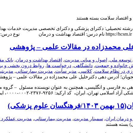
و اقتصاد سلامت
بسته هستند
 رشته تحصیلی: دکترای پزشکی و دکترای تخصصی مدیریت خدمات بهدا
.
علی محمدزاده در مقالات علمی – پژوهشی
 توسعه ملی
,
اصول و مبانی مدیریت
,
اقتصاد بهداشت و درمان
,
بانک مق
ش خانواده و جمعیت
,
دانشگاهی
,
درخواست ها
,
روابط درون بخشی و ب
وزی در نظام سلامت
,
کلاسی
,
مدیر سایت
,
مدیریت بیمارستانی
,
مدیریتی
شجویان؛ آدرس دهی دکترخلیل علی محمدزاده در مقالات علمی – پژوه
هی به فارسی و انگلیسی، همچنین به عنوان نویسنده مسئول – گروه مد
: ۹۲۵۶-۲۳۷۶-۰۰۰۲-۰۰۰۰، ایمیل: dr_khalil_amz@yahoo.com، ...
شکی)
 درمان ایران
,
سمینار مدیریت
,
مدیریت بیمارستانی
,
مدیریت عملکرد د
بسته هستند