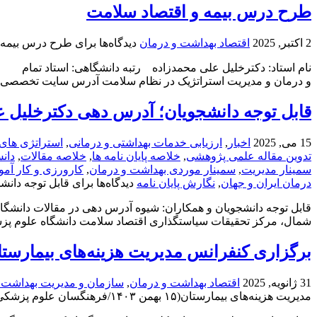
طرح درس بیمه و اقتصاد سلامت
2 اکتبر, 2025
اقتصاد بهداشت و درمان
دیدگاه‌ها
برای طرح درس بیمه 
نام استاد: دکترخلیل علی محمدزاده رتبه دانشگاهی: استاد تمام
و درمان و مدیریت استراتژیک در نظام سلامت آدرس سایت تخصصی https://hcsm.ir نام درس: اقتصاد بهداشت و درمان نوع درس: نظری تعداد ..
قابل توجه دانشجویان؛ آدرس دهی دکترخلیل 
15 می, 2025
اخبار
,
ارزیابی خدمات بهداشتی و درمانی
,
استراتژی های
تدوین مقاله علمی پژوهشی
,
خلاصه پایان نامه ها
,
خلاصه مقالات
,
دان
سمینار مدیریت
,
سمینار موردی بهداشت و درمان
,
کارورزی و کار آم
درمان ایران و جهان
,
نگارش پایان نامه
دیدگاه‌ها
برای قابل توجه دان
قابل توجه دانشجویان و همکاران: شیوه آدرس دهی در مقالات دانشگا
شمال، مرکز تحقیقات سیاستگذاری اقتصاد سلامت دانشگاه علوم پزشکی آزاد اسلامی تهران، ایران، کد ارکید
برگزاری کنفرانس مدیریت هزینه‌های بیمارستان(۱۵ بهمن ۱۴۰۳/فرهنگسان علوم پز
31 ژانویه, 2025
اقتصاد بهداشت و درمان
,
سازمان و مدیریت بهداشت و
مدیریت هزینه‌های بیمارستان(۱۵ بهمن ۱۴۰۳/فرهنگسان علوم پزشکی)