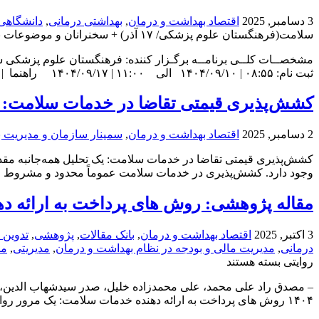
3 دسامبر, 2025
اقتصاد بهداشت و درمان
,
بهداشتی درمانی
,
دانشگاهی
سلامت(فرهنگستان علوم پزشکی/ ۱۷ آذر) + سخنرانان و موضوعات
ب
مشخصــات کلــی برنامــه برگـزار کننده: فرهنگستان علوم پزشکی شیو
ثبت نام: ۰۸:۵۵ | ۱۴۰۴/۰۹/۱۰ الی ۱۱:۰۰ | ۱۴۰۴/۰۹/۱۷ راهنما | برای مشاهده لینک ثبت نام با کاربری مشمول وارد شوید زمان برگزاری: ۰۸:۰۰ | ۱۴۰۴/۰۹/۱۷ الی ۱۱:۰۰ ...
کشش‌پذیری قیمتی تقاضا در خدمات سلامت: یک
2 دسامبر, 2025
اقتصاد بهداشت و درمان
,
سمینار سازمان و مدیریت 
کشش‌پذیری قیمتی تقاضا در خدمات سلامت: یک تحلیل همه‌جانبه مقدم
وجود دارد. کشش‌پذیری در خدمات سلامت عموماً محدود و مشروط است،
مقاله پژوهشی: روش های‌ پرداخت‌ به‌ ارائه‌ د
3 اکتبر, 2025
اقتصاد بهداشت و درمان
,
بانک مقالات
,
پژوهشی
,
تدوین 
درمانی
,
مدیریت مالی و بودجه در نظام بهداشت و درمان
,
مدیریتی
,
مر
روایتی
بسته هستند
۱۴۰۴ روش های‌ پرداخت‌ به‌ ارائه‌ دهنده‌ خدمات‌ سلامت: یک مرور روایتی علی محمد مصدق راد۱، خلیل علی محمدزاده۲، ...