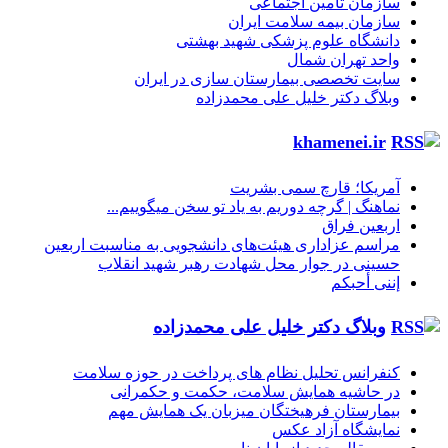
سازمان تأمین اجتماعی
سازمان بیمه سلامت ایران
دانشگاه علوم پزشکی شهید بهشتی
واحد تهران شمال
سایت تخصصی بیمارستان سازی در ایران
وبلاگ دکتر خلیل علی محمدزاده
khamenei.ir
آمریکا؛ قارچ سمی بشریت
نماهنگ |‌ گرچه دوریم به یاد تو سخن میگوییم...
اربعین فراق
مراسم عزاداری هیئت‌های دانشجویی به مناسبت اربعین
حسینی در جوار محل شهادت رهبر شهید انقلاب
إننی أحبکم
وبلاگ دکتر خلیل علی محمدزاده
کنفرانس تحلیل نظام های پرداخت در حوزه سلامت
در حاشیه همایش سلامت، حکمت و حکمرانی
بیمارستان فرهیختگان میزبان یک همایش مهم
نمایشگاه آزاد عکس