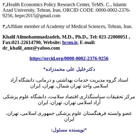
۲٫Health Economics Policy Research Center, TeMS. C., Islamic
Azad University, Tehran, Iran, ORCID CODE :0000-0002-2376-
9256, heprc2015@gmail.com
۳٫Affiliate member of Academy of Medical Sciences, Tehran, Iran.
Khalil Alimohammadzadeh, M.D., Ph.D.,
Tel: 021-22008051 ,
Fax:021-22614790,
Website:
hcsm.ir
,
E-mail:
dr_khalil_amz@yahoo.com
https://orcid.org/0000-0002-2376-9256
دکترخلیل علی محمدزاده*
استاد گروه مدیریت خدمات بهداشتی و درمانی، دانشگاه آزاد
اسلامی واحد تهران شمال، تهران، ایران
مرکز تحقیقات سیاستگذاری اقتصاد سلامت، دانشگاه علوم پزشکی
آزاد اسلامی تهران، تهران، ایران
عضو وابسته فرهنگستان علوم پزشکی جمهوری اسلامی، تهران،
ایران
*نویسنده مسئول: