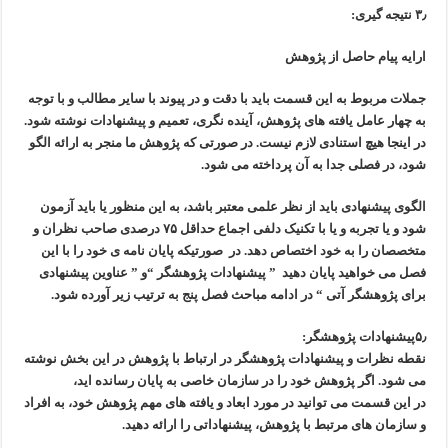
۳٫ نتیجه گیری:
ارایه پیام حاصل از پژوهش
جملات مربوط به این قسمت باید با دقت و در پیوند با سایر مطالب
و با توجه
به چهار عامل یافته های پژوهش، آینده نگری، تعمیم
و پیشنهادات نوشته شود.
در اینجا هیچ استنادی لازم نیست.
در صورتی که پژوهش ما منجر به ارائه الگو
شود،
در فصلی جدا به آن پرداخته می شود.
الگوی پیشنهادی باید از نظر علمی معتبر باشد، به این منظور یا باید آزمون
شود
و یا تجربه و یا با تکنیک دلفی اجماع حداقل ۷۵ درصدی
صاحب نظران و
متخصصان را به خود اختصاص دهد.
در صورتیکه پایان نامه ی خود را با این
فصل می خواهید پایان دهید
” پیشنهادات پژوهشگر “و ” عناوین پیشنهادی
برای پژوهشگر آتی “
در ادامه مباحث فصل پنج به ترتیب زیر آورده شود.
۵٫پیشنهادات پژوهشگر:
نقطه نظرات و پیشنهادات پژوهشگر در ارتباط با پژوهش در این بخش نوشته
می شود. اگر پژوهش خود را در سازمان خاصی به پایان رسانده اید،
در این قسمت می توانید در مورد ابعاد و یافته های مهم پژوهش خود،
به افراد
و سازمان های مرتبط با پژوهش، پیشنهاداتی را ارائه دهید.