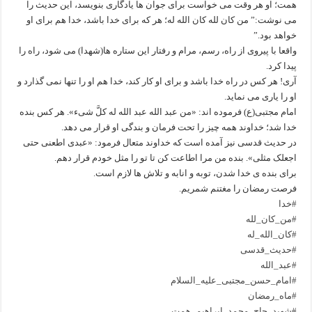
همت؛ او هر وقت می خواست برای جوان ها یادگاری بنویسد، این حدیث را
می نوشت:” من کان لله کان الله له؛ هر که برای خدا باشد، خدا هم برای او
خواهد بود.”
واقعا با پیروی از راه، رسم، مرام و رفتار این ستاره ها(شهدا) می شود، راه را
پیدا کرد.
آری! هر کس در راه خدا باشد و برای او کار کند، خدا هم او را تنها نمی گذارد و
او را یاری می نماید.
امام مجتبی(ع) فرموده اند: «من عبد الله عبد الله له کلَّ شیء». هر کس بنده
خدا شد؛ خداوند همه چیز را تحت فرمان و بندگی او قرار می دهد.
در حدیث قدسی نیز آمده است که خداوند متعال فرمود: «عبدی اطعنی حتی
اجعلک مثلی». بنده من مرا اطاعت کن تا تو را مثل خودم قرار دهم.
برای بنده ی خدا شدن، توبه و انابه و تلاش ها لازم است.
فرصت رمضان را مغتنم شمریم.
#خدا
#من_کان_لله
#کان_الله_له
#حدیث_قدسی
#عبد_الله
#امام_حسن_مجتبی_علیه_السلام
#ماه_رمضان
#شهید_حاج_محمد_ابراهیم_همت