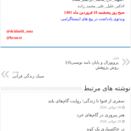
#دکتر_خلیل_علی_محمد_زاده
صبح روز پنجشنبه 18 فروردین ماه 1401
ویدئوی یادداشت در پیج های اینستاگرامی:
@dr.khalil_amz
@hcsm.ir
قبلی
پروپوزال و پایان نامه نویسی(4)؛
روش پژوهش
بعدی
سبک زندگی قرآنی
نوشته های مرتبط
سفری از فتوا تا زندگی؛ روایت گام‌های بلند
30 جولای, 2026
هنر پیروزی در گام‌های خرد
20 جولای, 2026
در خاکسپاریِ یک کوه