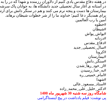
در هفته دفاع مقدس یادی کنیم از دلاوران رزمنده و شهدا که در را به
در آستانه ی آغاز سال تحصیلی جدید دانشگاه ها، به جوانان پاک سرش
بیمارستان ها دست و پنجه نرم می کنند و هم در سنگر دانش برای ار
برای همدیگر دعا کنیم؛ خداوند ما را از شر خطوات شیطان برهاند.
آمین یا رب العالمین
#خطوه
#شیطان
#یواش_یواش
#دزدانه
#دفاع_مقدس
#سال_تحصیلی_جدید
#کرونا
#بیمارستان
#سنگر_دانش
#از_خود_رها_شدن
#به_خدا_رسیدن
#امام_خمینی_ره
#شهدا
#استاد_مسعود_عالی
#دکتر_خلیل_علی_محمد_زاده
شامگاه روز سه شنبه 30 شهریور ماه 1400
پی نوشت: فیلم یادداشت در پیج اینستاگرامی