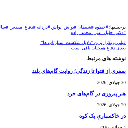
برجسبها:
#خطوه #شیطان #یواش_یواش #دزدانه #دفاع_مقدس #سال_ت
#دکتر_خلیل_علی_محمد_زاده
قبلی
پرتکرارترین “دلایل شکست استارتاپ ها”
بعدی
دفاع همچنان باقی است
نوشته های مرتبط
سفری از فتوا تا زندگی؛ روایت گام‌های بلند
30 جولای, 2026
هنر پیروزی در گام‌های خرد
20 جولای, 2026
در خاکسپاریِ یک کوه
4 جولای, 2026