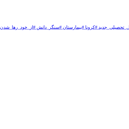
حصیلی_جدید #کرونا #بیمارستان #سنگر_دانش #از_خود_رها_شدن #