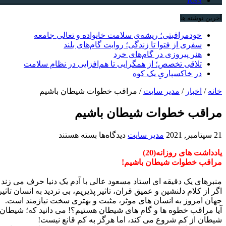
RSS
آخرین نوشته ها
خودمراقبتی؛ ریشه‌ی سلامت خانواده و تعالی جامعه
سفری از فتوا تا زندگی؛ روایت گام‌های بلند
هنر پیروزی در گام‌های خرد
تلاقی تخصص؛ از همگرایی تا هم‌افزایی در نظام سلامت
در خاکسپاریِ یک کوه
خانه
/
اخبار
/
مدیر سایت
/
مراقب خطوات شیطان باشیم
مراقب خطوات شیطان باشیم
برای
21 سپتامبر, 2021
مدیر سایت
دیدگاه‌ها
بسته هستند
مراقب
یادداشت های روزانه(20)
خطوات
مراقب خطوات شیطان باشیم!
شیطان
باشیم
منبرهای یک دقیقه ای استاد مسعود عالی با آدم یک دنیا حرف می زند و
اگر از کلام دلنشین و عمیق قران، تاثیر پذیریم، بی تردید به انسان تاثی
جهان امروز به انسان های موثر، مثبت و بهتری سخت نیازمند است.
آیا مراقب خطوه ها و گام های شیطان هستیم؟! می دانید که؛ شیطان ی
شیطان از کم شروع می کند، اما هرگز به کم قانع نیست!