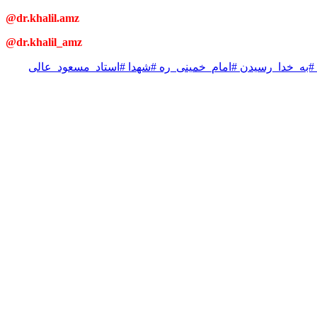
@dr.khalil.amz
@dr.khalil_amz
به_خدا_رسیدن #امام_خمینی_ره #شهدا #استاد_مسعود_عالی