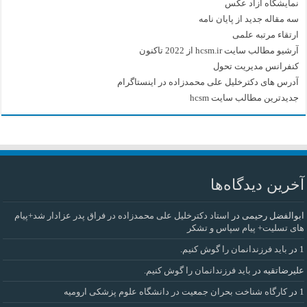
نمایشگاه آزاد عکس
سه مقاله جدید از پایان نامه
ارتقاء مرتبه علمی
آرشیو مطالب سایت hcsm.ir از 2022 تاکنون
کنفرانس مدیریت تحول
آدرس های دکترخلیل علی محمدزاده در اینستاگرام
جدیدترین مطالب سایت hcsm
آخرین دیدگاه‌ها
ابوالفضل رحیمی
در
استاد دکترخلیل علی محمدزاده در فراق پدر عزادار شد+پیام
های تسلیت+ پیام سپاس و تشکر
1
در
باید فرزندانمان را گوش کنیم.
علیرضاتقیه
در
باید فرزندانمان را گوش کنیم.
1
در
کارگاه شناخت بحران جمعیت در دانشگاه علوم پزشکی ارومیه