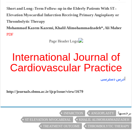
انتشار
مقاله
Short and Long–Term Follow–up in the Elderly Patients With ST–
در
مجله
Elevation Myocardial Infarction Receiving Primary Angioplasty or
International
Thrombolytic Therapy
Journal
of
Mohammad Kazem Kazemi, Khalil Alimohammadzadeh*, Ali Maher
Cardiovascular
Practice
PDF
International Journal of
Cardiovascular Practice
آ
درس دسترسی
http://journals.sbmu.ac.ir/ijcp/issue/view/1679
برجسبها:
INFARCTION
ANGIOPLASTY
ST ELEVATION MYOCARDIAL
KHALIL ALIMOHAMMADZADEH
TREATMENT OUTCOME
THROMBOLYTIC THERAPY