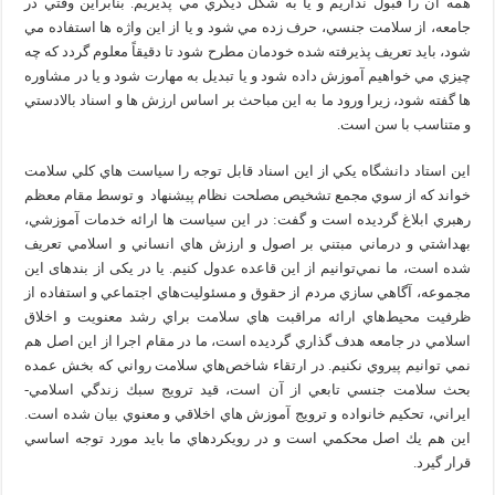
همه آن را قبول نداريم و يا به شكل ديگري مي‌ پذيريم. بنابراين وقتي در
جامعه، از سلامت جنسي، حرف زده مي‌ شود و يا از اين واژه‌ ها استفاده مي‌
شود، بايد تعريف پذيرفته شده‌ خودمان مطرح شود تا دقيقاً معلوم گردد كه چه
چيزي مي‌ خواهيم آموزش داده شود و يا تبديل به مهارت شود و یا در مشاوره
ها گفته شود، زيرا ورود ما به اين مباحث بر اساس ارزش‌ ها و اسناد بالادستي
و متناسب با سن است.
اين استاد دانشگاه يكي از اين اسناد قابل توجه را سياست‌ هاي كلي سلامت
خواند كه از سوي مجمع تشخيص مصلحت نظام پيشنهاد و توسط مقام معظم
رهبري ابلاغ گرديده است و گفت: در اين سياست‌ ها ارائه خدمات آموزشي،
بهداشتي و درماني مبتني بر اصول و ارزش‌ هاي انساني و اسلامي تعريف
شده است، ما نمي‌توانيم از اين قاعده عدول كنيم. يا در یکی از بندهای این
مجموعه، آگاهي‌ سازي مردم از حقوق و مسئوليت‌هاي اجتماعي و استفاده از
ظرفيت محيط‌هاي ارائه مراقبت‌ هاي سلامت براي رشد معنويت و اخلاق
اسلامي در جامعه هدف‌ گذاري گرديده است، ما در مقام اجرا از اين اصل هم
نمي‌ توانيم پيروي نكنيم. در ارتقاء شاخص‌هاي سلامت رواني كه بخش‌ عمده
بحث سلامت جنسي تابعي از آن است، قيد ترويج سبك زندگي اسلامي-
ايراني، تحكيم خانواده و ترويج آموزش‌ هاي اخلاقي و معنوي بيان شده است.
اين هم يك اصل محكمي است و در رويكردهاي ما بايد مورد توجه اساسي
قرار گیرد.