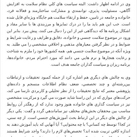
وي در ادامه اظهار داشت: البته سياست‌ هاي كلي نظام سلامت به افزايش
آگاهي، مسئوليت پذيري، توانمندي و مشاركت ساختارمند و فعالانه فرد،
خانواده و جامعه در تامين، حفظ و ارتقاء سلامت هم جايگاه ويژه‌اي قايل شده
است. خب اين هم بايد ما را در درك تمايزها و مرزبندي‌ ها با سایر مفاد و
اشکال پرنامه ها که دیدگاهی غیر از این را دنبال می کنند، پيش ببرد. بنابر اين
ورود در موضوع سلامت جنسي و خانواده، دقايق و ظرايف و رعايت شرايط و
ضوابط و در نظر گرفتن معيارهاي مذهبي و اخلاقي مشخصي را مي‌ طلبد. به
ويژه آنکه در موضوع سلامت جنسي هم، همه كشورها خود را ملزم به شناخت
و رعايت هنجارها و نرم‌ هايي مي‌ دانند كه مورد احترام مردم، خانواده‌ها،
برنامه‌ ريزان و سياست گذاران جامعه هدف است.
وي به چالش‌ هاي ديگري هم اشاره كرد از جمله كمبود تحقيقات و ارتباطات
بين‌رشته‌اي و چند تخصصي، ضعف نظام اطلاعات منسجم و داده‌هاي
پژوهشي معتبر كه نتايج تحقيقات را از نظر تحليلي و كاربردي نارسا مي‌ كند،
حركت‌هاي موازي كه در اين راستا شايد صورت مي‌ گيرد و مركزيت مشخصي
نيز در سياست‌ گذاري‌ هاي خانواده هنوز وجود ندارد كه از رهگذر آن روابط
مناسب بين محققان بخش‌هاي مختلف نيز ساماندهي گردد و گفت: يكي ديگر
از چالش‌ هاي ديگر در اين ارتباط بحث آموزش‌هاي جنسي است. از چه سني،
در كجا؟ توسط چه كساني؟ با چه محتوایی؟ آيا آنهايي كه بايد آموزش دهند به
اندازه كافي تربیت شده اند؟ تخصص‌هاي لازم را دارند؟ واجد شرايط هستند