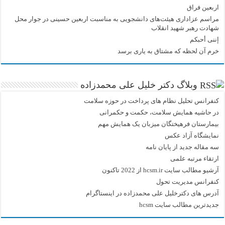
اربعین فراق
مراسم عزاداری هیئت‌های دانشجویی به مناسبت اربعین حسینی در جوار محل
شهادت رهبر شهید انقلاب
إننی أحبکم
خرم آن لحظه که مشتاق به یاری برسد
وبلاگ دکتر خلیل علی محمدزاده
کنفرانس تحلیل نظام های پرداخت در حوزه سلامت
در حاشیه همایش سلامت، حکمت و حکمرانی
بیمارستان فرهیختگان میزبان یک همایش مهم
نمایشگاه آزاد عکس
سه مقاله جدید از پایان نامه
ارتقاء مرتبه علمی
آرشیو مطالب سایت hcsm.ir از 2022 تاکنون
کنفرانس مدیریت تحول
آدرس های دکترخلیل علی محمدزاده در اینستاگرام
جدیدترین مطالب سایت hcsm