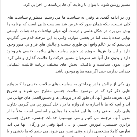
مسير روشن شود، تا بتوان با رعايت آن ها، برنامه‌ها را اجرايي كرد.
وي در ادامه گفت: ما وقتي به سياست‌ ها مي‌ رسيم، منظورم سیاست های
کلی نیست، بلکه همان طور که عرض شد سیاست هایی است که برنامه را
پیش می برد، در شكل علمي و درست آن، خيلي توافقات و تفاهمات بايستي
نهايي شده باشد، اما در بعضي موارد، وقتي به اين مرحله قدم مي‌ گذاريم،
مي‌بينيم كه در عالم واقع اين طوري نيست و چالش‌ هاي فراواني هنوز وجود
دارد. و اين چالش‌ها به ويژه در حوزه سياست‌ هاي سلامت جنسي هم وجود
دارد و بدون حل آنها هم نمي‌توان مسير حركت را علامت‌ گذاري و طي كرد.
چون بدون سیاست و تاکتیک، بخش های مختلف برنامه قابلیت عملیاتی
چندانی ندارند، حتی اگر همه منابع موجود باشد.
وي يكي از چالش‌ ها در پرداختن به سياست هاي سلامت جنسي را كليد واژه‌
هايي ذكر كرد كه در موضوع سلامت جنسي مطرح مي‌ شوند و تصريح
كرد: تعريف دقيق آنها، آن طور كه در پروتكل‌ ها و دستورالعمل‌ هاي جهاني مي‌
آيد و آنچه كه ما با اشاره به آن واژه‌ ها در داخل كشور پي‌ مي‌ گيريم، تفاوت‌
هايي دارد. بعضي وقت‌ ها اين تفاوت‌ ها مبنايي و اساسي است. مثلاً ما از
متون آنها، ترجمه مي‌ كنيم و مي‌ نويسيم؛ خدمات جنسي، حقوق جنسي،
برابري جنسيتي، آموزش جنسي و … . اينها وقتي در واژگان آنها مي‌ آيد.
تعاريف كاملا مشخصی دارد و وقتي تبيين مي‌ شود، مي‌ بينيم كه ما بخشي و یا