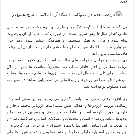
گفت.
وي گفت: تشكيل اين گونه كنگره‌ها و طرح اين نوع مباحث در محيط‌ هاي
علمي كه از سال‌ها پيش شروع شده، در صورتي كه با علم، ايمان و بصيرت
توام شود و ما را به تفکر سیستمی و هماهنگی بیشتر سوق دهد، جای
امیدواری ست تا با اتخاذ سياست‌ها و خط‌ مشي‌ هاي درست، از دل آن برنامه
های مناسبی بيرون آید.
وي در توضيح مراحل و فرایند های نظام سياست گذاري کلان تا رسيدن به
برنامه عملياتي و اجرا خاطر نشان شد: معمولاً سياست‌ ها پس از ابلاغ
سياست‌ هاي كلي و به دنبال آن تدوين استراتژي‌ها و تنظیم برنامه ها، مطرح
مي‌ شود تا با طراحي روش‌ها و راه‌ها ما را در دست‌يابي به اهداف معين، به
آينده مطلوب‌ تر هدايت كند.
وي افزود: وقتي به مرحله سياست گذاري مي‌ رسيم. به اين معني است كه
رسالت، دورنما، ارزش‌ها و اهداف تعيين شده است، ارزيابي محیط داخلي و
خارجي صورت گرفته است و نقاط قوت و ضعف و همچنین فرصت‌ ها و
تهديدها شناسايي شده است و معضلات و مشكلات اساسي هم کشف شده و
در نهايت بر این اساس راهبردها یا همان استراتژی ها تدوين می گردند و از
این به بعد برنامه باید دارای خطوط راهنما معلومی باشد و شيوه‌ ها طي