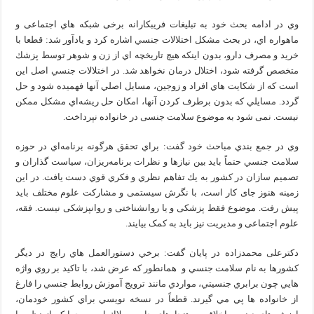
وي در ادامه بحث خود به تبليغات فريبكارانه برخی شبكه‌ هاي اجتماعی و
ماهواره‌ اي، در بحث مشكل اختلالات جنسي اشاره كرد و يادآور شد: قطعا با
خريد و مصرف دارو، بدون اینکه هيچ تاريخچه‌ اي از زن و شوهر توسط پزشك
متخصص گرفته شود، اختلال درمان نخواهد شد. در اختلالات جنسي اصل اين
است كه از شكايت‌ هاي افراد و زوجين، مسايل اصلي آنها فهمیده شود و حل
گردد. مسايلي كه بدون برطرف كردن آنها، امكان حل ريشه‌اي مشکل ممكن
نيست. نمی شود به موضوع سلامت جنسی در خانواده نپرداخت.
وي در جمع بندي مباحث خود گفت: براي تحقق هرگونه برنامه‌اي در حوزه
سلامت جنسي حتماً بايد بين نيازها و نظرات برنامه‌ريزان، سياست گذاران و
تصميم‌ سازان در كشور به يك تفاهم نظري و فكري قوي دست يافت. در این
زمینه هنوز جای کار است، با نگرش سیستمی و مشارکت علوم مختلف باید
پیش رفت. موضوع فقط پزشکی و یا روانشناختی و روانپزشکی نیست. فقه،
علوم اجتماعی و مدیریت نیز باید به کمک بیایند.
دکترعلی محمدزاده در پايان گفت: برخي دستورالعمل‌ هاي رايج در ديگر
كشورها به نام سلامت جنسي و همانطور که عرض شد، با تاكيد بر روي واژه‌
هايي چون برابري جنسيتي، مواردي مانند ترويج آموزش روابط جنسي را فارغ
از خانواده‌ ها پي مي گیرند. قطعاً در نسخه نويسي براي كشور خودمان،