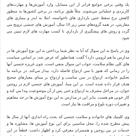
يك وقتي برخي جوامع فراتر از اين مسايل، وارد آموزش‌ها و مهارت‌هاي
كاربردي و عملياتي مي‌شوند. مثلاً طبق برنامه، در برخي كشورها به منظور
كاهش نرخ سقط جنين بارداري‌ هاي ناخواسته، ابتلا به ايدز و بيماري‌ هاي
مقاربتي، در همه گروه‌هاي سني زیر 18 سال، آموزش های جنسی ترويج مي‌
گردد و روش‌ هاي پيشگيري از بارداري تا كسب مهارت‌ هاي لازم تبيين مي‌
شود.
وي در پاسخ به اين سوال كه آيا به نظر شما پرداختن به اين نوع آموزش‌ ها در
مدارس ما هم لزومي دارد؟ گفت: همانطور كه عرض شد، بر اساس سياست‌
هاي كلي نظام سلامت، جواب اين سوال منفي است، چون غريزه جنسي آنها
را در زماني كه هنوز با سن ازدواج فاصله دارد، بيدار مي‌كند. در برنامه ما
تحكيم خانواده، ازدواج در سن مناسب و ازدواج بر مبناي معيارهاي صحيح
هدف قرار داده شده است. بر اين مبنا، آموزش‌ هاي جنسي لازم در زوجين
جوان، در مراحل مشرف به ازدواج و حتي پس از آن موضوعيت پيدا مي‌ كند و
كار خوبي هم هست. بنابر اين در مدارس به اين نوع آموزش ها در حد مفاهيم
و تغييرات دوره بلوغ و مراقبت ها نیاز است.
وي كلينيك‌ هاي خانواده و سلامت جنسي كه بحث راه‌ اندازي آنها از سال ها
پيش مطرح شده را، محل مناسبي براي اين نوع آموزش‌ ها، مشاوره‌ ها و
خدمات در بین زوجین و همسران معرفي كرد و اظهار داشت: قطعاً در اين