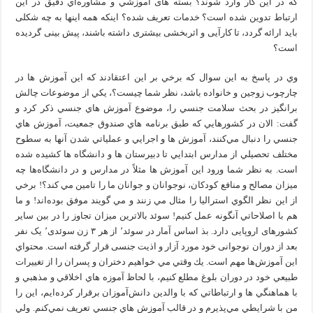
كه در اين كار وارد شوند؟ بسته های آموزشي و مشاوره‌اي دقيق در اين
ارتباط تدوين شده است؟ خدمات تعریف شده؟ اینکه همه اینها به چه شکلی
باید ارائه گردد، تا کارآیی و اثربخشی بیشتری داشته باشند، پیش بینی گردیده
است؟
وي در پاسخ به اين سوال كه برخي بر اين اعتقادند که این آموزش ها در
چارچوب زوجین و خانواده باشد، نظر شما چیست؟، يكي از موضوعات چالش
برانگيز در بحث سلامت جنسي را، موضوع آموزش‌ هاي جنسي ذکر کرد و
گفت: الان در كشورهايي كه طبق برنامه‌ هاي صندوق جمعيت، آموزش‌ هاي
جنسي را دنبال مي‌كنند، آموزش‌ ها و اجرايي و عملياتي شدن آنها به سطوح
مختلف تحصيلي از مدارس ابتدايي تا دبيرستان ها و دانشگاه‌ ها كشيده شده
است. به نظر شما ورود اين آموزش‌ ها مثلاً در مدارس و در دانشگاه‌ها چه
ميزان مصالح و منافع كودكان، نوجوانان و جوانان ما را تامين مي‌ كند؟! برخي
از اين نظر الگوي استراليا را مثال مي‌ زنند و مي‌ گويند موفق بوده‌اند! و ما
هم با اصلاحاتي آنگونه عمل كنيم! سوئد بالاترین میزان تجاوز را در بین سایر
کشورهای اروپایی دارد. بذ اساس آمار در سوئد٬ از هر ۳ زن سوئدی٬ یک نفر
بعد از دوران نوجوانی خود مورد آزار و اذیت جنسی قرار گرفته است. محتواي
اين آموزش‌ها مهم است. يك وقتي مي‌ خواهيم دختران و پسران را از تغييرات
طبيعي خود در دوران بلوغ مطلع كنيم، با لحاظ آموزه‌ هاي اخلاقي و مذهبي و
با هماهنگي‌ ها و ارتباطاتي كه با والدين دانش‌آموزان برقرار كرده‌ايم، اين را
من با شرايطي مي‌پذيرم و در قالب آموزش‌ هاي جنسي تعريف نمي‌كنم. ولي