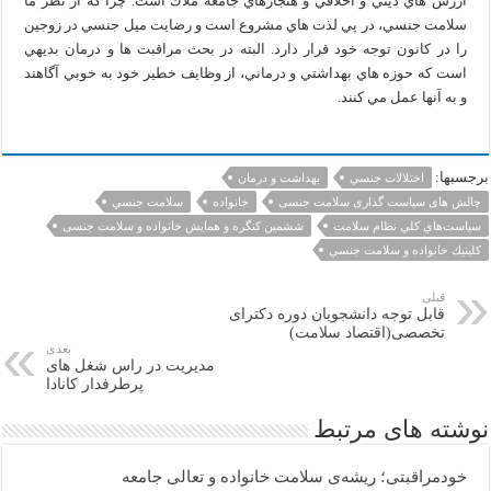
ارزش‌ هاي ديني و اخلاقي و هنجارهاي جامعه ملاك است. چرا كه از نظر ما
سلامت جنسي، در پي لذت‌ هاي مشروع است و رضايت ميل جنسي در زوجين
را در كانون توجه خود قرار دارد. البته در بحث مراقبت‌ ها و درمان بديهي
است كه حوزه‌ هاي بهداشتي و درماني، از وظايف خطير خود به خوبي آگاهند
و به آنها عمل مي‌ كنند.
برجسبها:
اختلالات جنسي
بهداشت و درمان
چالش های سیاست گذاری سلامت جنسی
خانواده
سلامت جنسي
سياست‌هاي كلي نظام سلامت
ششمین کنگره و همایش خانواده و سلامت جنسی
كلينيك‌ خانواده و سلامت جنسي
قبلی
قابل توجه دانشجویان دوره دکترای
تخصصی(اقتصاد سلامت)
بعدی
مدیریت در راس شغل های
پرطرفدار کانادا
نوشته های مرتبط
خودمراقبتی؛ ریشه‌ی سلامت خانواده و تعالی جامعه