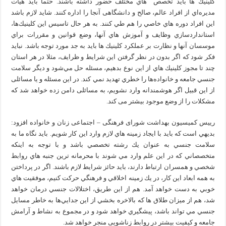
كلينيك‌ ها بايد تخصص هاي مختلف حضور داشته باشند. حتما بايد هيات
مديره‌اي از افراد عالم، صالح و دانشگاهی آنجا را اداره كنند. شايد لازم باشد
اين افراد دوره‌ هاي خاصي را هم طي كنند. به هر حال تاسيس اين كلينيك‌ها،
استانداردسازي وظايف و آموزش‌ هاي آنها، وضع قوانين و مقررات براي
موسسان آنها و نظارت بر عملكرد كلينيك‌ ها بايد به جد مورد توجه باشد. نبايد
فكر شود كه اگر بدون در نظر گرفتن اين شرايط و ظرايف، مثلا در هر استان
چند تا مجوز كلينيك‌ هاي از اين نوع بدهيم، مسئله حل مي‌شود و ديگر سلامت
جنسي جامعه و خانواده‌ها را خطري تهديد نمي‌ كند. در این مسئله و یا مسائلی
از این قبیل اگر هوشمندانه وارد نشویم، به مسائلی دامن زده خواهد شد که
مشکلات را از وضع موجود بیشتر می کند.
رییس کمیسیون بهداشت شورای فرهنگی – اجتماعی زنان و خانواده افزود:
بديهي است كه بايد با ايجاد زمينه‌ هاي لازم وارد اين كار شويم. باید نگاه ما به
سلامت جنسي به عنوان يك رشته تخصصي باشد و با توجه به اينكه
متخصصاني كه در اين علم وارد مي‌ شوند با محرمانه‌ ترين جنبه‌ هاي روابط
شخصي و همسران ارتباط دارند، بايد حائز شرايط لازم باشند. اگر در پرداختن
به همه‌ ابعاد اين كار، در يك زمينه اخلاقي و فرهنگي حركت كنيم، موفقيت‌ هاي
خوبي به دست خواهد آمد. هم از اين طريق، اختلالات جنسي درمان خواهد
شد، هم از ميزان طلاق‌ ها كه بالاخره بخشي از اين جدايي‌ها به خاطر مسايل
جنسي مي‌ تواند باشد، پيشگيري خواهد شود و در مجموع به نشاط و آرامش
جامعه و كيفيت بيشتر در روابط زناشویی منجر خواهد شد.