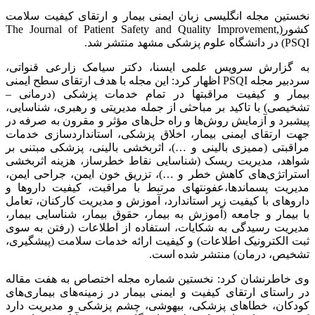
نخستین مجله انگلیسی زبان ایمنی بیمار و ارتقای کیفیت سلامت
کشور(The Journal of Patient Safety and Quality Improvement,
PSQI) در دانشگاه علوم پزشکی مشهد منتشر شد.
به گزارش سرویس علمی ایسنا، دکتر سیامک زارعی قنواتی،
سردبیر مجله PSQI اظهار کرد:‌ این مجله با هدف ارتقای سطح ایمنی
بیمار و کیفیت مراقبتها در تمام خدمات پزشکی (درمانی –
تشخیصی) با تاکید بر مباحثی از جمله مدیریتی و رهبری، شناسایی،
پیشبرد و آزمایش روش‌ها و راه حل‌های مؤثر و مقرون به صرفه در
جهت ارتقای ایمنی بیمار، اخلاق پزشکی، استانداردسازی خدمات
مراقبتی (ممیزی بالینی و …)، اثربخشی بالینی، پزشکی مبتنی بر
شواهد، مدیریت ریسک (شناسایی نقاط خطرساز، هزینه اثربخشی
استراتژی‌های کاهش خطر و …)، تزریق خون ایمن، جراحی ایمن،
مدیریت پسماندها،عفونتهای مرتبط با مراقبت، کیفیت داروها و
داروهای با کیفیت زیر استاندارد، آموزش و مدیریت کارکنان، تعامل
با بیمار و جامعه (آموزش به بیمار، حقوق بیمار، شناسایی بیمار،
مدیریت رسیدگی به شکایات، استفاده از اطلاعات (رفتن به سوی
ثبت الکترونیک اطلاعات) و کیفیت ارائه خدمات سلامت (پیشگیری،
تشخیص، درمان) منتشر شده است.
وی خاطرنشان کرد:‌ نخستین شماره مجله اختصاص به هفت مقاله
در راستای ارتقای کیفیت و ایمنی بیمار در زمینه‌های بیماری‌های
کودکان، خطاهای پزشکی، بیهوشی، چشم پزشکی و مدیریت دارد