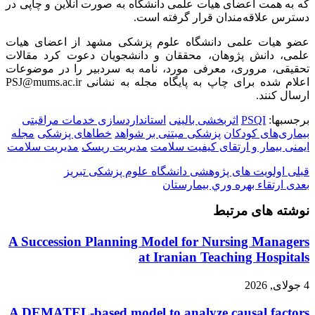
که به همت اعضای هیات علمی دانشگاه به صورت آنلاین و چاپی در
دسترس علاقه‌مندان قرار گرفته است.
عضو هیات علمی دانشگاه علوم پزشکی مشهد از اعضای هیات
علمی، دانش پژوهان، محققان و دانشجویان دعوت کرد مقالات
تحقیقی، مروری، معرفی مورد، نامه به سردبیر را در موضوعات
اعلام شده برای چاپ به پایگاه مجله به نشانی PSJ@mums.ac.ir
ارسال کنند.
برجسبها:
PSQI
اثربخشی بالینی
استانداردسازی خدمات مراقبتی
بیماری‌های کودکان
پزشکی مبتنی بر شواهد
خطاهای پزشکی
مجله
ایمنی بیمار و ارتقای کیفیت سلامت
مدیریت ریسک
مدیریت سلامت
قبلی
اولویت های پژوهشی دانشگاه علوم پزشکی تبریز
بعدی
ارتقاء بهره وري بيمارستان
نوشته های مرتبط
A Succession Planning Model for Nursing Managers
at Iranian Teaching Hospitals
4 جولای, 2026
A DEMATEL-based model to analyze causal factors