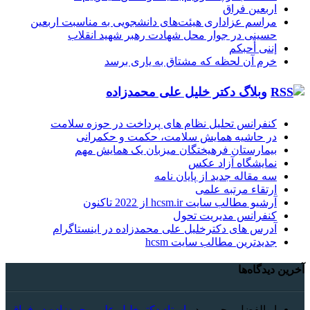
اربعین فراق
مراسم عزاداری هیئت‌های دانشجویی به مناسبت اربعین
حسینی در جوار محل شهادت رهبر شهید انقلاب
إننی أحبکم
خرم آن لحظه که مشتاق به یاری برسد
وبلاگ دکتر خلیل علی محمدزاده
کنفرانس تحلیل نظام های پرداخت در حوزه سلامت
در حاشیه همایش سلامت، حکمت و حکمرانی
بیمارستان فرهیختگان میزبان یک همایش مهم
نمایشگاه آزاد عکس
سه مقاله جدید از پایان نامه
ارتقاء مرتبه علمی
آرشیو مطالب سایت hcsm.ir از 2022 تاکنون
کنفرانس مدیریت تحول
آدرس های دکترخلیل علی محمدزاده در اینستاگرام
جدیدترین مطالب سایت hcsm
آخرین دیدگاه‌ها
ابوالفضل رحیمی
در
استاد دکترخلیل علی محمدزاده در فراق