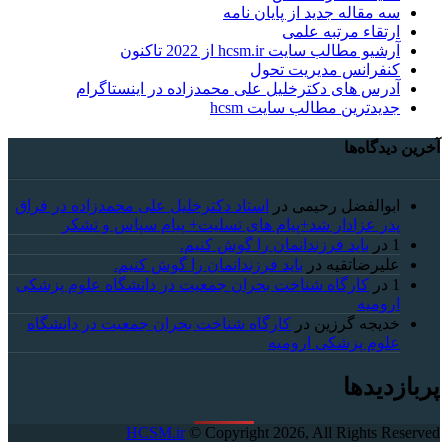
سه مقاله جدید از پایان نامه
ارتقاء مرتبه علمی
آرشیو مطالب سایت hcsm.ir از 2022 تاکنون
کنفرانس مدیریت تحول
آدرس های دکترخلیل علی محمدزاده در اینستاگرام
جدیدترین مطالب سایت hcsm
آخرین دیدگاه‌ها
ابوالفضل رحیمی
در
استاد دکترخلیل علی محمدزاده در فراق
پدر عزادار شد+پیام های تسلیت+ پیام سپاس و تشکر
1
در
باید فرزندانمان را گوش کنیم.
علیرضاتقیه
در
باید فرزندانمان را گوش کنیم.
1
در
کارگاه شناخت بحران جمعیت در دانشگاه علوم پزشکی
ارومیه
خديجه گرزین
در
کارگاه شناخت بحران جمعیت در دانشگاه
علوم پزشکی ارومیه
پربازدیدها
HCSM.ir
© Copyright 2026, All Rights Reserved