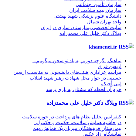
سازمان تأمین اجتماعی
سازمان بیمه سلامت ایران
دانشگاه علوم پزشکی شهید بهشتی
واحد تهران شمال
سایت تخصصی بیمارستان سازی در ایران
وبلاگ دکتر خلیل علی محمدزاده
khamenei.ir
نماهنگ |‌ گرچه دوریم به یاد تو سخن میگوییم...
اربعین فراق
مراسم عزاداری هیئت‌های دانشجویی به مناسبت اربعین
حسینی در جوار محل شهادت رهبر شهید انقلاب
إننی أحبکم
خرم آن لحظه که مشتاق به یاری برسد
وبلاگ دکتر خلیل علی محمدزاده
کنفرانس تحلیل نظام های پرداخت در حوزه سلامت
در حاشیه همایش سلامت، حکمت و حکمرانی
بیمارستان فرهیختگان میزبان یک همایش مهم
نمایشگاه آزاد عکس