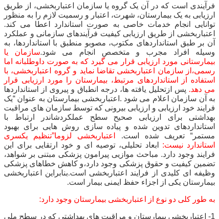
فرآیندی است که در آن یک گروه یا سازمان اعتباربخشی، از طریق
استانداردهای
ارزیابی به یک بیمارستان، شهرت، اعتبار و رسمیت لازم را به منظور
آن
توانایی انجام خدمات خاصی به صورت استاندارد اعطا می کند.
اعتباربخشی از طریق ارزیابی کیفیت فرآیندهای سازمانی و عملکرد
آن بر طبق استانداردهای مکتوب، مصوبو منطبق با استانداردها، به
وسیله افراد مجرب و متخصص انجام می شود.
سازمان یا
بیمارستانی مورد ارزیابی قرار می گیرد که به صورت داوطلبانه اما
رسمی،از سازمان اعتباربخشی تقاضا نماید و گروه اعتباربخشی، با
استفاده
از استانداردهای مرتبط، بیمارستان را مورد ارزیابی قرار
می دهد.
پس ازتحلیل یافته ها، درجه انطباق و پیروی از استانداردها
به آن سازمان اعلام می شود .اعتباربخشی بیمارستان به عنوان “یک
فرایند خود ارزیابی و ارزیابی بیرونی که توسط سازمان های مراقبت
بهداشتی برای ارزیابی صحیح سطح عملکردشاندر ارتباط با
استانداردهای تدوین شده و پیاده سازی روش هایی برای بهبود
مستمر
“
تعریف شده است.
اعتباربخشی لزوما”تنظیم یکسری
استاندارد نیست:
ابعاد تحلیلی، توصیه ای و خود ارتقایی برای این
فرایند وجود دارد. مباحث موازیی پیرامون پزشکی مبتنی بر شواهد،
تضمین کیفیت و حقوق پزشکی وجود دارد،و کاهش خطاهای پزشکی
وظیفه ای کلیدی از فرایند اعتباربخشی است.بنابراین اعتباربخشی
بیمارستان یکی از اجزاء حفظ ایمنی بیمار است.
به طور کلی دو نوع از اعتباربخشی بیمارستان وجود دارد:
1- اعتباربخشی بیمارستان و مراقبت های بهداشتی که در سطح ملی