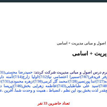
 اصول و مبانی مدیریت + اسامی
یریت + اسامی
 ترم درس اصول و مبانی مدیریت شرکت کردند:
حمیدرضا محسنی(6/31)/ آزیتا کاروان(6/55)/رضا دانش مقدم(6/57)
وفر فریدفر
(7/07)/
سمیرا اعتصامی نیا(7/12)/اولیا زارع(7/14)/آمنه دارابی(7/14)/
7/2)/
محمد گل کرمی(7/30)/
زهره محمودی(7/31)/
م
فاطمه زهرایی بخش(7/46)
/
پریس
ا دانی
تعداد حاضرین 33 نفر