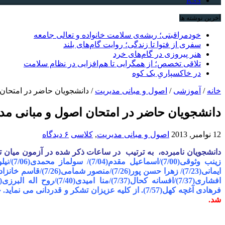
RSS
آخرین نوشته ها
خودمراقبتی؛ ریشه‌ی سلامت خانواده و تعالی جامعه
سفری از فتوا تا زندگی؛ روایت گام‌های بلند
هنر پیروزی در گام‌های خرد
تلاقی تخصص؛ از همگرایی تا هم‌افزایی در نظام سلامت
در خاکسپاریِ یک کوه
خانه
/
آموزشی
/
اصول و مبانی مدیریت
/
دانشجویان حاضر در امتحان
دانشجویان حاضر در امتحان اصول و مبانی مد
12 نوامبر, 2013
اصول و مبانی مدیریت
,
کلاسی
۶ دیدگاه
دانشجویان نامبرده، به ترتیب در ساعات ذکر شده در آزمون میان
زینب وثوقی
(7/00)/
اسماعیل مقدم
(7/04)/
سولماز محمدی
(7/06)
/
نیل
ایمانی
(7/23)/
زهرا حسن پور(7/26)/منصور شمامی(7/26)/
قاسم خانزاده(7/27)/ندا پورنصیر(8
افشاری(7/37)
/افسانه کحال(7/37)/
منا امیدى(7/40)/
روح اله البرزی(7/40)/سید علی طباطبایی(7/43)/
فرهادی آغچه کهل(7/57). از کلیه عزیزان تشکر و قدردانی می نماید. چقدر لذت بخش بود این نظم ، انضباط ، همیت و وحدت شما. آفرین .عزاداری ها قبول حق و التماس دعا.
شد.