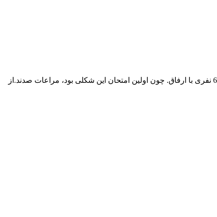
با سلام. چند نمونه از جواب ها حفظ شده، آن جواب ها درست هستند. همه ی شرکت کنندگان نمره ی کامل گرفته اند، البته 5 تا 6 نفری با ارفاق. چون اولین امتحان این شکلی بود، مراعات صدند.از