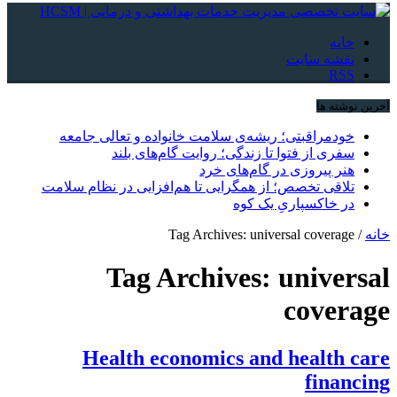
خانه
نقشه سایت
RSS
آخرین نوشته ها
خودمراقبتی؛ ریشه‌ی سلامت خانواده و تعالی جامعه
سفری از فتوا تا زندگی؛ روایت گام‌های بلند
هنر پیروزی در گام‌های خرد
تلاقی تخصص؛ از همگرایی تا هم‌افزایی در نظام سلامت
در خاکسپاریِ یک کوه
خانه
/
Tag Archives: universal coverage
Tag Archives:
universal
coverage
Health economics and health care
financing