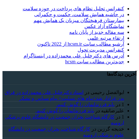
کنفرانس تحلیل نظام های پرداخت در حوزه سلامت
در حاشیه همایش سلامت، حکمت و حکمرانی
بیمارستان فرهیختگان میزبان یک همایش مهم
نمایشگاه آزاد عکس
سه مقاله جدید از پایان نامه
ارتقاء مرتبه علمی
آرشیو مطالب سایت hcsm.ir از 2022 تاکنون
کنفرانس مدیریت تحول
آدرس های دکترخلیل علی محمدزاده در اینستاگرام
جدیدترین مطالب سایت hcsm
آخرین دیدگاه‌ها
ابوالفضل رحیمی
در
استاد دکترخلیل علی محمدزاده در فراق
پدر عزادار شد+پیام های تسلیت+ پیام سپاس و تشکر
1
در
باید فرزندانمان را گوش کنیم.
علیرضاتقیه
در
باید فرزندانمان را گوش کنیم.
1
در
کارگاه شناخت بحران جمعیت در دانشگاه علوم پزشکی
ارومیه
خديجه گرزین
در
کارگاه شناخت بحران جمعیت در دانشگاه
علوم پزشکی ارومیه