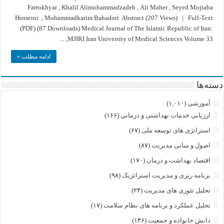
a
Farrokhyar , Khalil Alimohammadzadeh , Ali Maher , Seyed Mojtaba
measuring
tool
Hosseini , Mohammadkarim Bahadori Abstract (207 Views) | Full-Text
for
the
(PDF) (87 Downloads) Medical Journal of The Islamic Republic of Iran:
factors
MJIRI Iran University of Medical Sciences Volume 33, ...
affecting
the
distribution
ادامه مطلب »
of
hospitals’
intensive
care
beds
دسته‌ها
in
Iran
آموزشی
(۱,۰۱۰)
ارزیابی خدمات بهداشتی و درمانی
(۱۶۶)
استراتژی های توسعه ملی
(۶۷)
اصول و مبانی مدیریت
(۸۷)
اقتصاد بهداشت و درمان
(۱۷۰)
برنامه ریزی و مدیریت استراتژیک
(۹۸)
تحلیل تئوری های مدیریت
(۲۴)
تحلیل عملکرد و برنامه های نظام سلامت
(۱۷)
دانش خانواده و جمعیت
(۱۴۶)