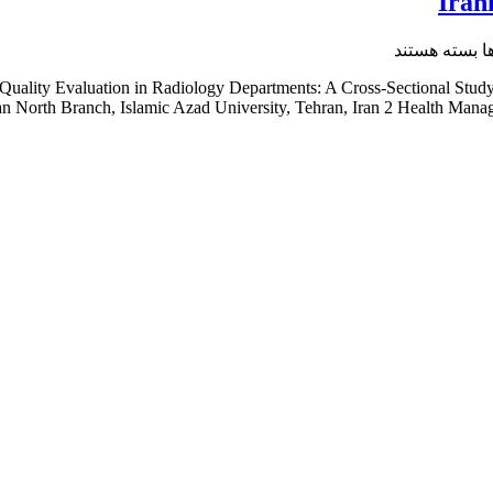
و
رتبه
بندی
برای
ها
بسته هستند
دپارتمان
انتشار
تصویر
ce Quality Evaluation in Radiology Departments: A Cross-Sectional 
مقاله
برداری
 North Branch, Islamic Azad University, Tehran, Iran 2 Health Manag
ISI
بیمارستان
در
ها
Iranian
ی
Journal
منتخب
of
شهر
Radiology
تهران
بر
اساس
استانداردها
ی
(JCI)
در
Iranian
Journal
of
Radiology