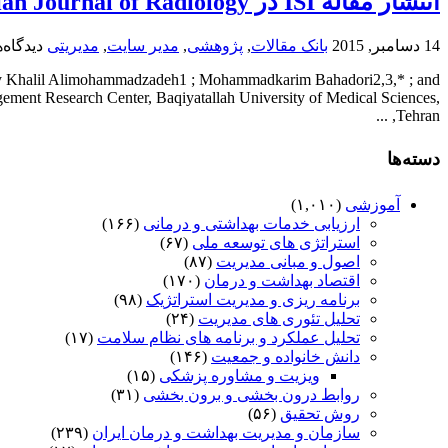
انتشار مقاله ISI در Iranian Journal of Radiology
14 دسامبر, 2015
بانک مقالات
,
پژوهشی
,
مدیر سایت
,
مدیریتی
دیدگاه‌
Study Khalil Alimohammadzadeh1 ; Mohammadkarim Bahadori2,3,* ; and
ement Research Center, Baqiyatallah University of Medical Sciences,
Tehran, ...
دسته‌ها
آموزشی
(۱,۰۱۰)
ارزیابی خدمات بهداشتی و درمانی
(۱۶۶)
استراتژی های توسعه ملی
(۶۷)
اصول و مبانی مدیریت
(۸۷)
اقتصاد بهداشت و درمان
(۱۷۰)
برنامه ریزی و مدیریت استراتژیک
(۹۸)
تحلیل تئوری های مدیریت
(۲۴)
تحلیل عملکرد و برنامه های نظام سلامت
(۱۷)
دانش خانواده و جمعیت
(۱۴۶)
ویزیت و مشاوره پزشکی
(۱۵)
روابط درون بخشی و برون بخشی
(۳۱)
روش تحقیق
(۵۶)
سازمان و مدیریت بهداشت و درمان ایران
(۲۳۹)