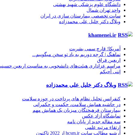
دانشگاه علوم پزشکی شهید بهشتی
واحد تهران شمال
سایت تخصصی بیمارستان سازی در ایران
وبلاگ دکتر خلیل علی محمدزاده
khamenei.ir
آمریکا؛ قارچ سمی بشریت
نماهنگ |‌ گرچه دوریم به یاد تو سخن میگوییم...
اربعین فراق
مراسم عزاداری هیئت‌های دانشجویی به مناسبت اربعین حسینی
إننی أحبکم
وبلاگ دکتر خلیل علی محمدزاده
کنفرانس تحلیل نظام های پرداخت در حوزه سلامت
در حاشیه همایش سلامت، حکمت و حکمرانی
بیمارستان فرهیختگان میزبان یک همایش مهم
نمایشگاه آزاد عکس
سه مقاله جدید از پایان نامه
ارتقاء مرتبه علمی
آرشیو مطالب سایت hcsm.ir از 2022 تاکنون