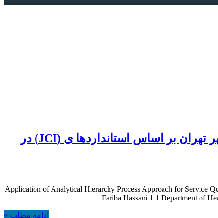
مقاله؛ ارزیابی كيفيت خدمات و رتبه بندی دپارتمان تصویر برداری بیمارستان ها ی منتخب شهر تهران بر اساس استانداردها ی (JCI) در
Application of Analytical Hierarchy Process Approach for Service 
Fariba Hassani 1 1 Department of Hea
ادامه مطلب »