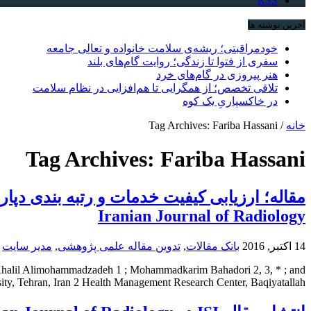
RSS
آخرین نوشته ها
خودمراقبتی؛ ریشه‌ی سلامت خانواده و تعالی جامعه
سفری از فتوا تا زندگی؛ روایت گام‌های بلند
هنر پیروزی در گام‌های خرد
تلاقی تخصص؛ از همگرایی تا هم‌افزایی در نظام سلامت
در خاکسپاریِ یک کوه
خانه
/
Tag Archives: Fariba Hassani
Tag Archives:
Fariba Hassani
Iranian Journal of Radiology
14 اکتبر, 2016
بانک مقالات
,
تدوین مقاله علمی پژوهشی
,
مدیر سایت
y Khalil Alimohammadzadeh 1 ; Mohammadkarim Bahadori 2, 3, * ; and
, Tehran, Iran 2 Health Management Research Center, Baqiyatallah ...