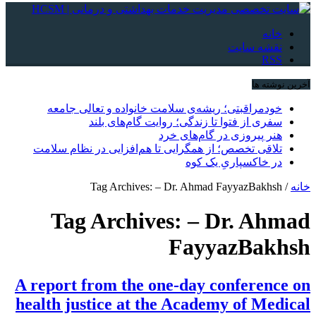
خانه
نقشه سایت
RSS
آخرین نوشته ها
خودمراقبتی؛ ریشه‌ی سلامت خانواده و تعالی جامعه
سفری از فتوا تا زندگی؛ روایت گام‌های بلند
هنر پیروزی در گام‌های خرد
تلاقی تخصص؛ از همگرایی تا هم‌افزایی در نظام سلامت
در خاکسپاریِ یک کوه
خانه
/
Tag Archives: – Dr. Ahmad FayyazBakhsh
Tag Archives:
– Dr. Ahmad
FayyazBakhsh
A report from the one-day conference on
health justice at the Academy of Medical