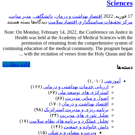
Sciences
17 فوریه, 2022
اقتصاد بهداشت و درمان
,
دانشگاهی
,
مدیر سایت
,
برای
مركز تحقيقات سياستگذاري اقتصاد سلامت
دیدگاه‌ها
بسته هستند
A
Note: On Monday, February 14, 2022, the Conference on Justice in
report
Health was held at the Academy of Medical Sciences with the
from
permission of retraining from the comprehensive system of
the
continuing education of the medical community. The program began
one-
with the recitation of verses from the Holy Quran and the ...
day
conference
ادامه مطلب »
on
دسته‌ها
health
justice
آموزشی
(۱,۰۱۰)
at
ارزیابی خدمات بهداشتی و درمانی
(۱۶۶)
the
Academy
استراتژی های توسعه ملی
(۶۷)
of
اصول و مبانی مدیریت
(۸۷)
Medical
اقتصاد بهداشت و درمان
(۱۷۰)
Sciences
برنامه ریزی و مدیریت استراتژیک
(۹۸)
تحلیل تئوری های مدیریت
(۲۴)
تحلیل عملکرد و برنامه های نظام سلامت
(۱۷)
دانش خانواده و جمعیت
(۱۴۶)
ویزیت و مشاوره پزشکی
(۱۵)