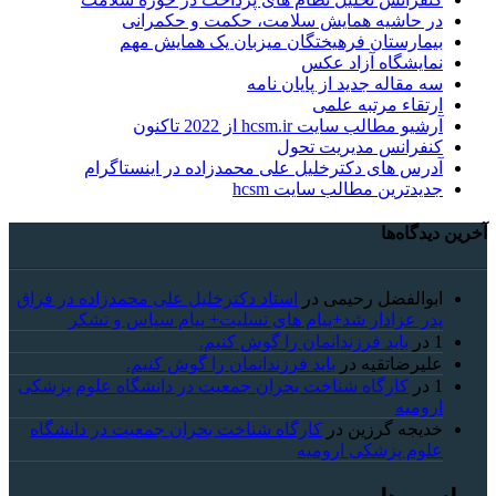
در حاشیه همایش سلامت، حکمت و حکمرانی
بیمارستان فرهیختگان میزبان یک همایش مهم
نمایشگاه آزاد عکس
سه مقاله جدید از پایان نامه
ارتقاء مرتبه علمی
آرشیو مطالب سایت hcsm.ir از 2022 تاکنون
کنفرانس مدیریت تحول
آدرس های دکترخلیل علی محمدزاده در اینستاگرام
جدیدترین مطالب سایت hcsm
آخرین دیدگاه‌ها
ابوالفضل رحیمی
در
استاد دکترخلیل علی محمدزاده در فراق
پدر عزادار شد+پیام های تسلیت+ پیام سپاس و تشکر
1
در
باید فرزندانمان را گوش کنیم.
علیرضاتقیه
در
باید فرزندانمان را گوش کنیم.
1
در
کارگاه شناخت بحران جمعیت در دانشگاه علوم پزشکی
ارومیه
خديجه گرزین
در
کارگاه شناخت بحران جمعیت در دانشگاه
علوم پزشکی ارومیه