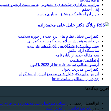
مراسم عزاداری هیئت‌های دانشجویی به مناسبت اربعین حسینی
إننی أحبکم
خرم آن لحظه که مشتاق به یاری برسد
وبلاگ دکتر خلیل علی محمدزاده
کنفرانس تحلیل نظام های پرداخت در حوزه سلامت
در حاشیه همایش سلامت، حکمت و حکمرانی
بیمارستان فرهیختگان میزبان یک همایش مهم
نمایشگاه آزاد عکس
سه مقاله جدید از پایان نامه
ارتقاء مرتبه علمی
آرشیو مطالب سایت hcsm.ir از 2022 تاکنون
کنفرانس مدیریت تحول
آدرس های دکترخلیل علی محمدزاده در اینستاگرام
جدیدترین مطالب سایت hcsm
آخرین دیدگاه‌ها
ابوالفضل رحیمی
در
استاد دکترخلیل علی محمدزاده در فراق پد
1
در
باید فرزندانمان را گوش کنیم.