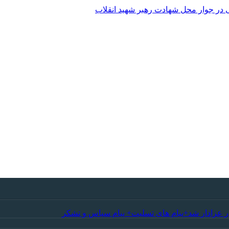
 در جوار محل شهادت رهبر شهید انقلاب
ر عزادار شد+پیام های تسلیت+ پیام سپاس و تشکر