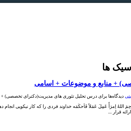
اسیک ها
ی) + منابع و موضوعات + اسامی
تی
دیدگاه‌ها
برای درس تحلیل تئوری های مدیریت(دکترای تخصصی) + 
َ اللهُ اِمرَأً عَمِلَ عَمَلاً فَاَحکَمَه خداوند فردی را که کار نیکویی ا
ئه قرار ...