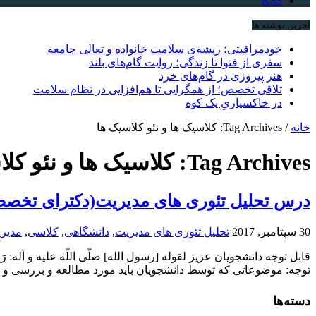
RSS
آخرین نوشته ها
خودمراقبتی؛ ریشه‌ی سلامت خانواده و تعالی جامعه
سفری از فتوا تا زندگی؛ روایت گام‌های بلند
هنر پیروزی در گام‌های خرد
تلاقی تخصص؛ از همگرایی تا هم‌افزایی در نظام سلامت
در خاکسپاریِ یک کوه
خانه
/
Tag Archives: کلاسیک ها و نئو کلاسیک ها
Tag Archives:
کلاسیک ها و نئو کل
درس تحلیل تئوری های مدیریت(دکترای تخصص
30 سپتامبر, 2017
تحلیل تئوری های مدیریت
,
دانشگاهی
,
کلاسی
,
مدیری
قابل توجه دانشجویان عزیز لقوله [رسول الله] صلّى اللّه علیه و آله: رَحِم
توجه: موضوعاتی که توسط دانشجویان باید مورد مطالعه و بررسی و ارا
دسته‌ها