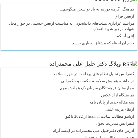
نماهنگ |‌ گرچه دوریم به یاد تو سخن میگوییم...
اربعین فراق
مراسم عزاداری هیئت‌های دانشجویی به مناسبت اربعین حسینی در جوار محل
شهادت رهبر شهید انقلاب
إننی أحبکم
خرم آن لحظه که مشتاق به یاری برسد
وبلاگ دکتر خلیل علی محمدزاده
کنفرانس تحلیل نظام های پرداخت در حوزه سلامت
در حاشیه همایش سلامت، حکمت و حکمرانی
بیمارستان فرهیختگان میزبان یک همایش مهم
نمایشگاه آزاد عکس
سه مقاله جدید از پایان نامه
ارتقاء مرتبه علمی
آرشیو مطالب سایت hcsm.ir از 2022 تاکنون
کنفرانس مدیریت تحول
آدرس های دکترخلیل علی محمدزاده در اینستاگرام
جدیدترین مطالب سایت hcsm