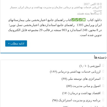
19 اکتبر, 2017
ارزیابی خدمات بهداشتی و درمانی
,
سازمان و مدیریت بهداشت و درمان ایران
,
سمینار
مدیریت
برای
دیدگاه‌ها
بسته هستند
کتاب
راهنمای
دانلود کتاب:
کتاب راهنمای جامع اعتباربخشی ملی بیمارستانهای
جامع
ایران ویرایش 1395 راهنمای جامع استانداردهای اعتباربخشی نسل نوین؛
اعتباربخشی
ملی
در 8 محور، 248 استاندارد و 903 سنجه در قالب 29 مجموعه فایل الکترونیک
بیمارستانهای
تدوین شده است.
ایران
ادامه مطلب »
دسته‌ها
آموزشی
(۱,۰۱۰)
ارزیابی خدمات بهداشتی و درمانی
(۱۶۶)
استراتژی های توسعه ملی
(۶۷)
اصول و مبانی مدیریت
(۸۷)
اقتصاد بهداشت و درمان
(۱۷۰)
برنامه ریزی و مدیریت استراتژیک
(۹۸)