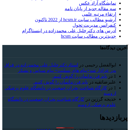
نمایشگاه آزاد عکس
سه مقاله جدید از پایان نامه
ارتقاء مرتبه علمی
آرشیو مطالب سایت hcsm.ir از 2022 تاکنون
کنفرانس مدیریت تحول
آدرس های دکترخلیل علی محمدزاده در اینستاگرام
جدیدترین مطالب سایت hcsm
آخرین دیدگاه‌ها
ابوالفضل رحیمی
در
استاد دکترخلیل علی محمدزاده در فراق
پدر عزادار شد+پیام های تسلیت+ پیام سپاس و تشکر
1
در
باید فرزندانمان را گوش کنیم.
علیرضاتقیه
در
باید فرزندانمان را گوش کنیم.
1
در
کارگاه شناخت بحران جمعیت در دانشگاه علوم پزشکی
ارومیه
خديجه گرزین
در
کارگاه شناخت بحران جمعیت در دانشگاه
علوم پزشکی ارومیه
پربازدیدها