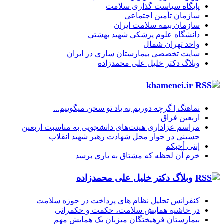
پایگاه سیاست گذاری سلامت
سازمان تأمین اجتماعی
سازمان بیمه سلامت ایران
دانشگاه علوم پزشکی شهید بهشتی
واحد تهران شمال
سایت تخصصی بیمارستان سازی در ایران
وبلاگ دکتر خلیل علی محمدزاده
khamenei.ir
نماهنگ |‌ گرچه دوریم به یاد تو سخن میگوییم...
اربعین فراق
مراسم عزاداری هیئت‌های دانشجویی به مناسبت اربعین
حسینی در جوار محل شهادت رهبر شهید انقلاب
إننی أحبکم
خرم آن لحظه که مشتاق به یاری برسد
وبلاگ دکتر خلیل علی محمدزاده
کنفرانس تحلیل نظام های پرداخت در حوزه سلامت
در حاشیه همایش سلامت، حکمت و حکمرانی
بیمارستان فرهیختگان میزبان یک همایش مهم