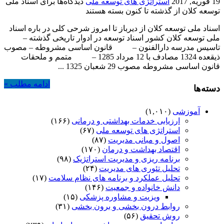
19 فوریه, 2017
استراتژی های توسعه ملی
دیدگاه‌ها
برای اسناد ملی
توسعه کلان از گذشته تا کنون
بسته هستند
اسناد ملی توسعه کلان از دیرباز تا امروز شرحی کلی در باره اسناد
ملی توسعه کلان کشور اسناد توسعه در ادوار تاریخی گذشته –
تاسیس مدرسه دارالفنون – قانون اساسی مشروطه – مصوب
ذیقعده 1324 مصادف با 12 مرداد 1285 – متمم و ملحقات
قانون اساسی مشروطه مصوب 29 شعبان 1325 ...
ادامه مطلب »
دسته‌ها
آموزشی
(۱,۰۱۰)
ارزیابی خدمات بهداشتی و درمانی
(۱۶۶)
استراتژی های توسعه ملی
(۶۷)
اصول و مبانی مدیریت
(۸۷)
اقتصاد بهداشت و درمان
(۱۷۰)
برنامه ریزی و مدیریت استراتژیک
(۹۸)
تحلیل تئوری های مدیریت
(۲۴)
تحلیل عملکرد و برنامه های نظام سلامت
(۱۷)
دانش خانواده و جمعیت
(۱۴۶)
ویزیت و مشاوره پزشکی
(۱۵)
روابط درون بخشی و برون بخشی
(۳۱)
روش تحقیق
(۵۶)