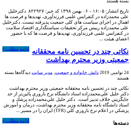
فرزن
بسته هستند
و
تاریخ انتشار: ۱۶:۰۵ – ۰۶ بهمن ۱۳۹۸ کد خبر: ۸۲۲۹۲۷ دکترخلیل
سیا
علی محمدزاده در کنفرانس علمی فرزندآوری، تهدیدها و فرصت ها
های
اهمال در اجرای سیاست های کلی جمعیت پذیرفته نیست. دکترخلیل
جمع
علی محمدزاده رییس مرکز تحقیقات سیاستگذاری اقتصاد سلامت
در کنفرانس علمی فرزندآوری، تهدیدها و فرصت ها که با حضور
اعضای هیئت ...
ادامه مطلب »
نکاتی چند در تحسین نامه محققانه
جمعیتی وزير محترم بهداشت
برای
24 نوامبر, 2019
دانش خانواده و جمعیت
,
مدیر سایت
دیدگاه‌ها
بسته
نکاتی
هستند
چند
نکاتی چند در تحسین نامه محققانه جمعیتی وزير محترم بهداشت
در
دكتر خليل علي‌محمدزاده استاد دانشگاه نرخ باروري پائين‌تر از حد
تحسین
جايگزيني خلاف تدبير است. دكتر خليل علي‌محمدزاده پزشك و
نامه
استاد دانشگاه نامه محققانه وزير محترم بهداشت، درمان و آموزش
محققانه
پزشكي در اعلام نرخ باروري كلي (TFR) ايران را در مسير ...
جمعیتی
وزير
ادامه مطلب »
محترم
دسته‌ها
بهداشت