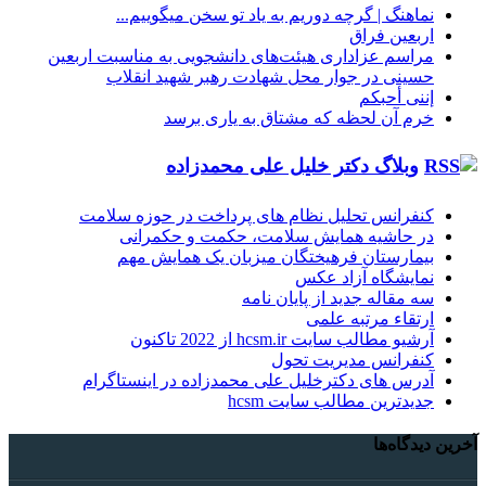
نماهنگ |‌ گرچه دوریم به یاد تو سخن میگوییم...
اربعین فراق
مراسم عزاداری هیئت‌های دانشجویی به مناسبت اربعین
حسینی در جوار محل شهادت رهبر شهید انقلاب
إننی أحبکم
خرم آن لحظه که مشتاق به یاری برسد
وبلاگ دکتر خلیل علی محمدزاده
کنفرانس تحلیل نظام های پرداخت در حوزه سلامت
در حاشیه همایش سلامت، حکمت و حکمرانی
بیمارستان فرهیختگان میزبان یک همایش مهم
نمایشگاه آزاد عکس
سه مقاله جدید از پایان نامه
ارتقاء مرتبه علمی
آرشیو مطالب سایت hcsm.ir از 2022 تاکنون
کنفرانس مدیریت تحول
آدرس های دکترخلیل علی محمدزاده در اینستاگرام
جدیدترین مطالب سایت hcsm
آخرین دیدگاه‌ها