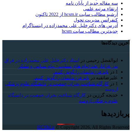
سه مقاله جدید از پایان نامه
ارتقاء مرتبه علمی
آرشیو مطالب سایت hcsm.ir از 2022 تاکنون
کنفرانس مدیریت تحول
آدرس های دکترخلیل علی محمدزاده در اینستاگرام
جدیدترین مطالب سایت hcsm
آخرین دیدگاه‌ها
ابوالفضل رحیمی
در
استاد دکترخلیل علی محمدزاده در فراق
پدر عزادار شد+پیام های تسلیت+ پیام سپاس و تشکر
1
در
باید فرزندانمان را گوش کنیم.
علیرضاتقیه
در
باید فرزندانمان را گوش کنیم.
1
در
کارگاه شناخت بحران جمعیت در دانشگاه علوم پزشکی
ارومیه
خديجه گرزین
در
کارگاه شناخت بحران جمعیت در دانشگاه
علوم پزشکی ارومیه
پربازدیدها
HCSM.ir
© Copyright 2026, All Rights Reserved