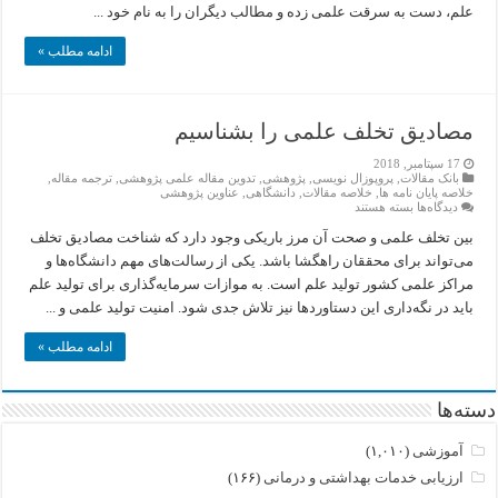
علم، دست به سرقت علمی زده و مطالب دیگران را به نام خود ...
تشخیص
سرقت
علمی
ادامه مطلب »
مصادیق تخلف علمی را بشناسیم
17 سپتامبر, 2018
بانک مقالات
,
پروپوزال نویسی
,
پژوهشی
,
تدوین مقاله علمی پژوهشی
,
ترجمه مقاله
,
خلاصه پایان نامه ها
,
خلاصه مقالات
,
دانشگاهی
,
عناوین پژوهشی
برای
دیدگاه‌ها
بسته هستند
مصادیق
تخلف
بین تخلف علمی و صحت آن مرز باریکی وجود دارد که شناخت مصادیق تخلف
علمی
می‌تواند برای محققان راهگشا باشد. یکی از رسالت‌های مهم دانشگاه‌ها و
را
بشناسیم
مراکز علمی کشور تولید علم است. به موازات سرمایه‌گذاری برای تولید علم
باید در نگه‌داری این دستاوردها نیز تلاش جدی شود. امنیت تولید علمی و ...
ادامه مطلب »
دسته‌ها
آموزشی
(۱,۰۱۰)
ارزیابی خدمات بهداشتی و درمانی
(۱۶۶)