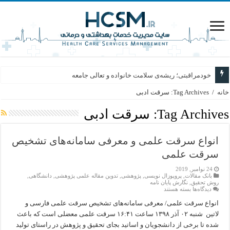
خودمراقبتی؛ ریشه‌ی سلامت خانواده و تعالی جامعه
خانه
/
Tag Archives: سرقت ادبی
Tag Archives:
سرقت ادبی
انواع سرقت علمی و معرفی سامانه‌های تشخیص
سرقت علمی
24 نوامبر, 2019
بانک مقالات
,
پروپوزال نویسی
,
پژوهشی
,
تدوین مقاله علمی پژوهشی
,
دانشگاهی
,
روش تحقیق
,
نگارش پایان نامه
برای
دیدگاه‌ها
بسته هستند
انواع
سرقت
انواع سرقت علمی/ معرفی سامانه‌های تشخیص سرقت علمی فارسی و
علمی
لاتین شنبه ۰۲ آذر ۱۳۹۸ ساعت ۱۶:۴۱ سرقت علمی معضلی است که باعث
و
معرفی
شده تا برخی از دانشجویان و اساتید بجای تحقیق و پژوهش در راستای تولید
سامانه‌های