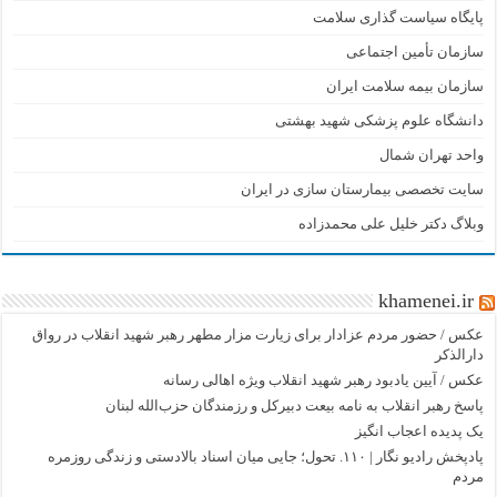
پایگاه سیاست گذاری سلامت
سازمان تأمین اجتماعی
سازمان بیمه سلامت ایران
دانشگاه علوم پزشکی شهید بهشتی
واحد تهران شمال
سایت تخصصی بیمارستان سازی در ایران
وبلاگ دکتر خلیل علی محمدزاده
khamenei.ir
عکس / حضور مردم عزادار برای زیارت مزار مطهر رهبر شهید انقلاب در رواق
دارالذکر
عکس / آیین یادبود رهبر شهید انقلاب ویژه اهالی رسانه
پاسخ رهبر انقلاب به نامه بیعت دبیرکل و رزمندگان حزب‌الله لبنان
یک پدیده اعجاب انگیز
پادپخش رادیو نگار | ۱۱۰. تحول؛ جایی میان اسناد بالادستی و زندگی روزمره
مردم