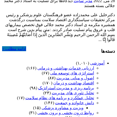
28 می, 2022
مدیر سایت
دیدگاه‌ها
برای تسلیت به استاد دکتر محمد
جلالی
بسته هستند
دکترخلیل علی محمدزاده عضو فرهنگستان علوم پزشکی و رئیس
مرکز تحقیقات سیاستگذاری اقتصاد سلامت بمناسبت درگذشت
همشیره مکرمه ی استاد دکتر محمد جلالی فوق تخصص بیماریهای
قلب و عروق پیام تسلیت صادر کردند. :متن پیام بدین شرح است
بسم الله الرحمن الرحیم وَبَشِّرِ الصَّابرِینَ الَّذینَ إِذَا أَصَابَتْهُمْ مُصِیبَهٌ
قَالُوا إِنَّا ...
ادامه مطلب »
دسته‌ها
آموزشی
(۱,۰۱۰)
ارزیابی خدمات بهداشتی و درمانی
(۱۶۶)
استراتژی های توسعه ملی
(۶۷)
اصول و مبانی مدیریت
(۸۷)
اقتصاد بهداشت و درمان
(۱۷۰)
برنامه ریزی و مدیریت استراتژیک
(۹۸)
تحلیل تئوری های مدیریت
(۲۴)
تحلیل عملکرد و برنامه های نظام سلامت
(۱۷)
دانش خانواده و جمعیت
(۱۴۶)
ویزیت و مشاوره پزشکی
(۱۵)
روابط درون بخشی و برون بخشی
(۳۱)