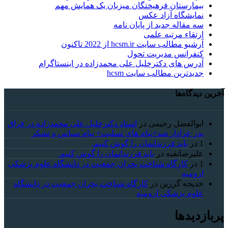
بیمارستان فرهیختگان میزبان یک همایش مهم
نمایشگاه آزاد عکس
سه مقاله جدید از پایان نامه
ارتقاء مرتبه علمی
آرشیو مطالب سایت hcsm.ir از 2022 تاکنون
کنفرانس مدیریت تحول
آدرس های دکترخلیل علی محمدزاده در اینستاگرام
جدیدترین مطالب سایت hcsm
آخرین دیدگاه‌ها
ابوالفضل رحیمی
در
استاد دکترخلیل علی محمدزاده در فراق
پدر عزادار شد+پیام های تسلیت+ پیام سپاس و تشکر
1
در
باید فرزندانمان را گوش کنیم.
علیرضاتقیه
در
باید فرزندانمان را گوش کنیم.
1
در
کارگاه شناخت بحران جمعیت در دانشگاه علوم پزشکی
ارومیه
خديجه گرزین
در
کارگاه شناخت بحران جمعیت در دانشگاه
علوم پزشکی ارومیه
پربازدیدها