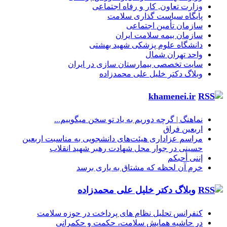
وزارت تعاون, کار و رفاه اجتماعی
پایگاه سیاست گذاری سلامت
سازمان تأمین اجتماعی
سازمان بیمه سلامت ایران
دانشگاه علوم پزشکی شهید بهشتی
واحد تهران شمال
سایت تخصصی بیمارستان سازی در ایران
وبلاگ دکتر خلیل علی محمدزاده
khamenei.ir
نماهنگ |‌ گرچه دوریم به یاد تو سخن میگوییم...
اربعین فراق
مراسم عزاداری هیئت‌های دانشجویی به مناسبت اربعین
حسینی در جوار محل شهادت رهبر شهید انقلاب
إننی أحبکم
خرم آن لحظه که مشتاق به یاری برسد
وبلاگ دکتر خلیل علی محمدزاده
کنفرانس تحلیل نظام های پرداخت در حوزه سلامت
در حاشیه همایش سلامت، حکمت و حکمرانی