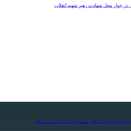
 در جوار محل شهادت رهبر شهید انقلاب
ر عزادار شد+پیام های تسلیت+ پیام سپاس و تشکر