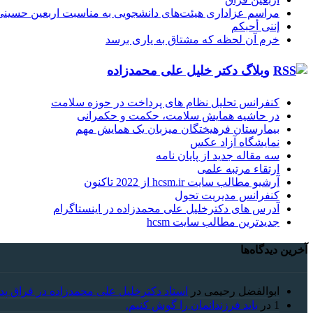
مراسم عزاداری هیئت‌های دانشجویی به مناسبت اربعین حسینی
إننی أحبکم
خرم آن لحظه که مشتاق به یاری برسد
وبلاگ دکتر خلیل علی محمدزاده
کنفرانس تحلیل نظام های پرداخت در حوزه سلامت
در حاشیه همایش سلامت، حکمت و حکمرانی
بیمارستان فرهیختگان میزبان یک همایش مهم
نمایشگاه آزاد عکس
سه مقاله جدید از پایان نامه
ارتقاء مرتبه علمی
آرشیو مطالب سایت hcsm.ir از 2022 تاکنون
کنفرانس مدیریت تحول
آدرس های دکترخلیل علی محمدزاده در اینستاگرام
جدیدترین مطالب سایت hcsm
آخرین دیدگاه‌ها
ابوالفضل رحیمی
در
استاد دکترخلیل علی محمدزاده در فراق پد
1
در
باید فرزندانمان را گوش کنیم.