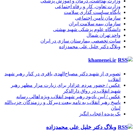
وزارت بهداشت، درمان و آموزش پزشکی
وزارت تعاون, کار و رفاه اجتماعی
پایگاه سیاست گذاری سلامت
سازمان تأمین اجتماعی
سازمان بیمه سلامت ایران
دانشگاه علوم پزشکی شهید بهشتی
واحد تهران شمال
سایت تخصصی بیمارستان سازی در ایران
وبلاگ دکتر خلیل علی محمدزاده
khamenei.ir
تصویری از شهید دکتر مصباح‌الهدی باقری در کنار رهبر شهید
انقلاب
عکس / حضور مردم عزادار برای زیارت مزار مطهر رهبر
شهید انقلاب در رواق دارالذکر
عکس / آیین یادبود رهبر شهید انقلاب ویژه اهالی رسانه
پاسخ رهبر انقلاب به نامه بیعت دبیرکل و رزمندگان حزب‌الله
لبنان
یک پدیده اعجاب انگیز
وبلاگ دکتر خلیل علی محمدزاده