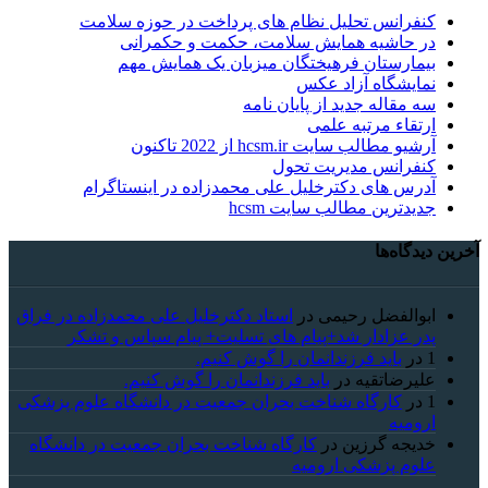
کنفرانس تحلیل نظام های پرداخت در حوزه سلامت
در حاشیه همایش سلامت، حکمت و حکمرانی
بیمارستان فرهیختگان میزبان یک همایش مهم
نمایشگاه آزاد عکس
سه مقاله جدید از پایان نامه
ارتقاء مرتبه علمی
آرشیو مطالب سایت hcsm.ir از 2022 تاکنون
کنفرانس مدیریت تحول
آدرس های دکترخلیل علی محمدزاده در اینستاگرام
جدیدترین مطالب سایت hcsm
آخرین دیدگاه‌ها
ابوالفضل رحیمی
در
استاد دکترخلیل علی محمدزاده در فراق
پدر عزادار شد+پیام های تسلیت+ پیام سپاس و تشکر
1
در
باید فرزندانمان را گوش کنیم.
علیرضاتقیه
در
باید فرزندانمان را گوش کنیم.
1
در
کارگاه شناخت بحران جمعیت در دانشگاه علوم پزشکی
ارومیه
خديجه گرزین
در
کارگاه شناخت بحران جمعیت در دانشگاه
علوم پزشکی ارومیه