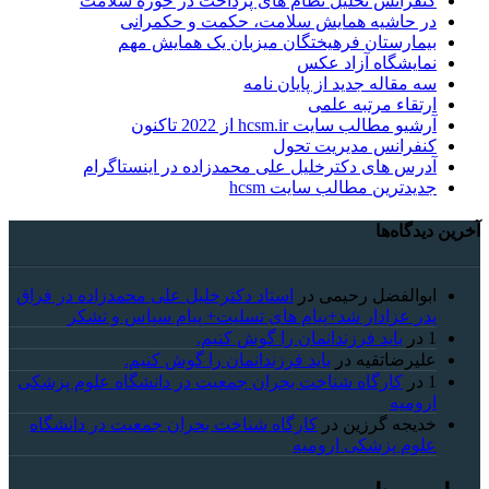
کنفرانس تحلیل نظام های پرداخت در حوزه سلامت
در حاشیه همایش سلامت، حکمت و حکمرانی
بیمارستان فرهیختگان میزبان یک همایش مهم
نمایشگاه آزاد عکس
سه مقاله جدید از پایان نامه
ارتقاء مرتبه علمی
آرشیو مطالب سایت hcsm.ir از 2022 تاکنون
کنفرانس مدیریت تحول
آدرس های دکترخلیل علی محمدزاده در اینستاگرام
جدیدترین مطالب سایت hcsm
آخرین دیدگاه‌ها
ابوالفضل رحیمی
در
استاد دکترخلیل علی محمدزاده در فراق
پدر عزادار شد+پیام های تسلیت+ پیام سپاس و تشکر
1
در
باید فرزندانمان را گوش کنیم.
علیرضاتقیه
در
باید فرزندانمان را گوش کنیم.
1
در
کارگاه شناخت بحران جمعیت در دانشگاه علوم پزشکی
ارومیه
خديجه گرزین
در
کارگاه شناخت بحران جمعیت در دانشگاه
علوم پزشکی ارومیه