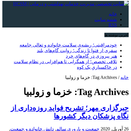
خانه
نقشه سایت
RSS
آخرین نوشته ها
خودمراقبتی؛ ریشه‌ی سلامت خانواده و تعالی جامعه
سفری از فتوا تا زندگی؛ روایت گام‌های بلند
هنر پیروزی در گام‌های خرد
تلاقی تخصص؛ از همگرایی تا هم‌افزایی در نظام سلامت
در خاکسپاریِ یک کوه
خانه
/
Tag Archives: خزما و زولبیا
Tag Archives:
خزما و زولبیا
حبرگزاری مهر؛ تشریح فواید روزه‌داری از
نگاه پزشکان دیگر کشورها
26 آوریل, 2020
جمعیت و باروری سالم
,
دانش خانواده و جمعیت
,