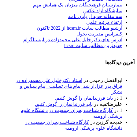
بیمارستان فرهیختگان میزبان یک همایش مهم
نمایشگاه آزاد عکس
سه مقاله جدید از پایان نامه
ارتقاء مرتبه علمی
آرشیو مطالب سایت hcsm.ir از 2022 تاکنون
کنفرانس مدیریت تحول
آدرس های دکترخلیل علی محمدزاده در اینستاگرام
جدیدترین مطالب سایت hcsm
آخرین دیدگاه‌ها
ابوالفضل رحیمی
در
استاد دکترخلیل علی محمدزاده در
فراق پدر عزادار شد+پیام های تسلیت+ پیام سپاس و
تشکر
1
در
باید فرزندانمان را گوش کنیم.
علیرضاتقیه
در
باید فرزندانمان را گوش کنیم.
1
در
کارگاه شناخت بحران جمعیت در دانشگاه علوم
پزشکی ارومیه
خديجه گرزین
در
کارگاه شناخت بحران جمعیت در
دانشگاه علوم پزشکی ارومیه