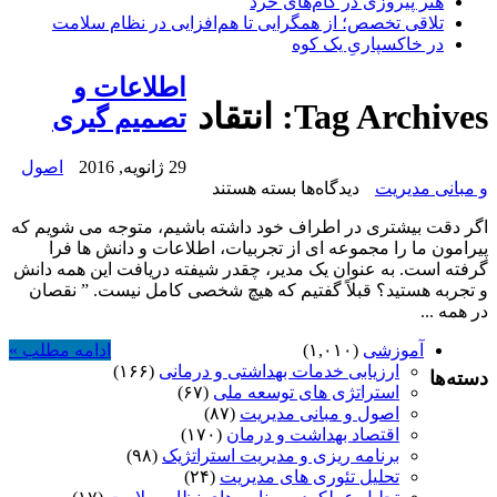
هنر پیروزی در گام‌های خرد
تلاقی تخصص؛ از همگرایی تا هم‌افزایی در نظام سلامت
در خاکسپاریِ یک کوه
اطلاعات و
Tag Archives:
انتقاد
تصمیم گیری
29 ژانویه, 2016
اصول
برای
و مبانی مدیریت
دیدگاه‌ها
بسته هستند
اطلاعات
اگر دقت بیشتری در اطراف خود داشته باشیم، متوجه می شویم که
و
پیرامون ما را مجموعه ای از تجربیات، اطلاعات و دانش ها فرا
تصمیم
گرفته است. به عنوان یک مدیر، چقدر شیفته دریافت این همه دانش
گیری
و تجربه هستید؟ قبلاً گفتیم که هیچ شخصی کامل نیست. ” نقصان
در همه ...
آموزشی
(۱,۰۱۰)
ادامه مطلب »
ارزیابی خدمات بهداشتی و درمانی
(۱۶۶)
دسته‌ها
استراتژی های توسعه ملی
(۶۷)
اصول و مبانی مدیریت
(۸۷)
اقتصاد بهداشت و درمان
(۱۷۰)
برنامه ریزی و مدیریت استراتژیک
(۹۸)
تحلیل تئوری های مدیریت
(۲۴)