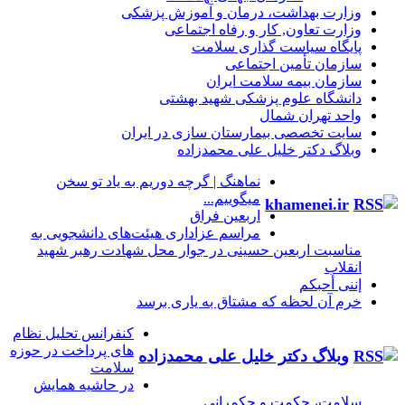
وزارت بهداشت، درمان و آموزش پزشکی
وزارت تعاون, کار و رفاه اجتماعی
پایگاه سیاست گذاری سلامت
سازمان تأمین اجتماعی
سازمان بیمه سلامت ایران
دانشگاه علوم پزشکی شهید بهشتی
واحد تهران شمال
سایت تخصصی بیمارستان سازی در ایران
وبلاگ دکتر خلیل علی محمدزاده
نماهنگ |‌ گرچه دوریم به یاد تو سخن
میگوییم...
khamenei.ir
اربعین فراق
مراسم عزاداری هیئت‌های دانشجویی به
مناسبت اربعین حسینی در جوار محل شهادت رهبر شهید
انقلاب
إننی أحبکم
خرم آن لحظه که مشتاق به یاری برسد
کنفرانس تحلیل نظام
های پرداخت در حوزه
وبلاگ دکتر خلیل علی محمدزاده
سلامت
در حاشیه همایش
سلامت، حکمت و حکمرانی