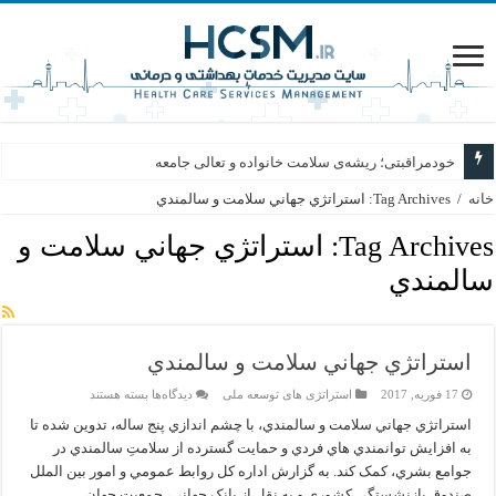
خودمراقبتی؛ ریشه‌ی سلامت خانواده و تعالی جامعه
خانه
/
Tag Archives: استراتژي جهاني سلامت و سالمندي
Tag Archives:
استراتژي جهاني سلامت و
سالمندي
استراتژي جهاني سلامت و سالمندي
برای
17 فوریه, 2017
استراتژی های توسعه ملی
دیدگاه‌ها
بسته هستند
استراتژي
جهاني
استراتژي جهاني سلامت و سالمندي، با چشم اندازي پنج ساله، تدوين شده تا
سلامت
به افزايش توانمندي هاي فردي و حمايت گسترده از سلامتِ سالمندي در
و
سالمندي
جوامع بشري، کمک کند. به گزارش اداره کل روابط عمومي و امور بين الملل
صندوق بازنشستگي کشوري و به نقل از بانک جهاني، جمعيت جهان ...