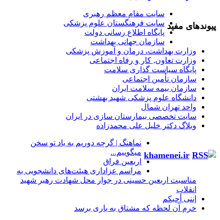
سایت مقام معظم رهبری
سایت فرهنگستان علوم پزشکی
پیوندهای مفید
پایگاه اطلاع رسانی دولت
سازمان جهانی بهداشت
وزارت بهداشت، درمان و آموزش پزشکی
وزارت تعاون, کار و رفاه اجتماعی
پایگاه سیاست گذاری سلامت
سازمان تأمین اجتماعی
سازمان بیمه سلامت ایران
دانشگاه علوم پزشکی شهید بهشتی
واحد تهران شمال
سایت تخصصی بیمارستان سازی در ایران
وبلاگ دکتر خلیل علی محمدزاده
نماهنگ |‌ گرچه دوریم به یاد تو سخن
میگوییم...
khamenei.ir
اربعین فراق
مراسم عزاداری هیئت‌های دانشجویی به
مناسبت اربعین حسینی در جوار محل شهادت رهبر شهید
انقلاب
إننی أحبکم
خرم آن لحظه که مشتاق به یاری برسد