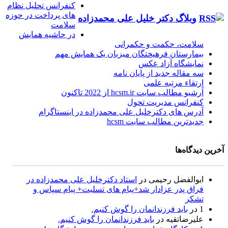
کنفرانس تحلیل نظام
های پرداخت در حوزه
وبلاگ دکتر خلیل علی محمدزاده
سلامت
در حاشیه همایش
سلامت، حکمت و حکمرانی
بیمارستان فرهیختگان میزبان یک همایش مهم
نمایشگاه آزاد عکس
سه مقاله جدید از پایان نامه
ارتقاء مرتبه علمی
آرشیو مطالب سایت hcsm.ir از 2022 تاکنون
کنفرانس مدیریت تحول
آدرس های دکترخلیل علی محمدزاده در اینستاگرام
جدیدترین مطالب سایت hcsm
آخرین دیدگاه‌ها
ابوالفضل رحیمی
در
استاد دکترخلیل علی محمدزاده در
فراق پدر عزادار شد+پیام های تسلیت+ پیام سپاس و
تشکر
1
در
باید فرزندانمان را گوش کنیم.
علیرضاتقیه
در
باید فرزندانمان را گوش کنیم.