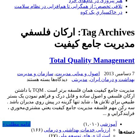
هنر پیروزی در گام‌های خرد
تلاقی تخصص؛ از همگرایی تا هم‌افزایی در نظام سلامت
در خاکسپاریِ یک کوه
Tag Archives:
ارکان فلسفي
مديريت جامع کيفيت
Total Quality Management
7 دسامبر, 2013
اصول و مبانی مدیریت
,
سازمان و مدیریت
برای
بهداشت و درمان ایران
,
مدیریتی
دیدگاه‌ها
بسته هستند
Total
Quality
مديريت جامع کيفيت همان فلسفه برتر است . TQM با داشتن
Management
ارکان فلسفي و اصول ساده و قابل درک و فراهم نمودن يک بستر
طبيعي براي تلاش ها ، شايد تنها گزينه در پيش روي مديران باشد .
سه رکن مهم فلسفه مديريت جامع کيفيت يعني مشتري‌محوري ،
فرايندگرايي و ...
آموزشی
(۱,۰۱۰)
ادامه مطلب »
ارزیابی خدمات بهداشتی و درمانی
(۱۶۶)
دسته‌ها
استراتژی های توسعه ملی
(۶۷)