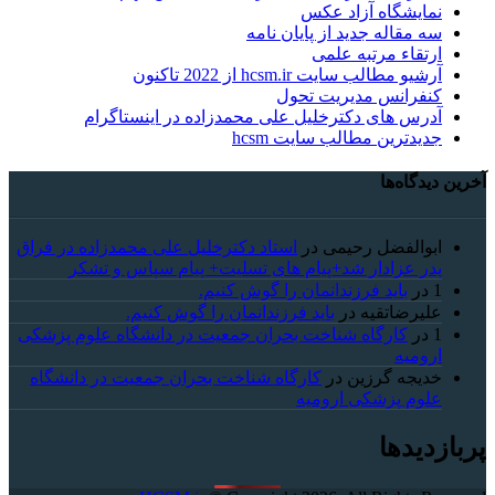
نمایشگاه آزاد عکس
سه مقاله جدید از پایان نامه
ارتقاء مرتبه علمی
آرشیو مطالب سایت hcsm.ir از 2022 تاکنون
کنفرانس مدیریت تحول
آدرس های دکترخلیل علی محمدزاده در اینستاگرام
جدیدترین مطالب سایت hcsm
آخرین دیدگاه‌ها
ابوالفضل رحیمی
در
استاد دکترخلیل علی محمدزاده در فراق
پدر عزادار شد+پیام های تسلیت+ پیام سپاس و تشکر
1
در
باید فرزندانمان را گوش کنیم.
علیرضاتقیه
در
باید فرزندانمان را گوش کنیم.
1
در
کارگاه شناخت بحران جمعیت در دانشگاه علوم پزشکی
ارومیه
خديجه گرزین
در
کارگاه شناخت بحران جمعیت در دانشگاه
علوم پزشکی ارومیه
پربازدیدها