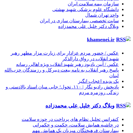
سازمان بیمه سلامت ایران
دانشگاه علوم پزشکی شهید بهشتی
واحد تهران شمال
سایت تخصصی بیمارستان سازی در ایران
وبلاگ دکتر خلیل علی محمدزاده
khamenei.ir
عکس / حضور مردم عزادار برای زیارت مزار مطهر رهبر
شهید انقلاب در رواق دارالذکر
عکس / آیین یادبود رهبر شهید انقلاب ویژه اهالی رسانه
پاسخ رهبر انقلاب به نامه بیعت دبیرکل و رزمندگان حزب‌الله
لبنان
یک پدیده اعجاب انگیز
پادپخش رادیو نگار | ۱۱۰. تحول؛ جایی میان اسناد بالادستی و
زندگی روزمره مردم
وبلاگ دکتر خلیل علی محمدزاده
کنفرانس تحلیل نظام های پرداخت در حوزه سلامت
در حاشیه همایش سلامت، حکمت و حکمرانی
بیمارستان فرهیختگان میزبان یک همایش مهم