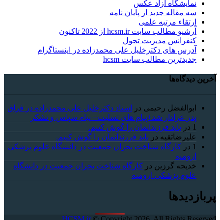
نمایشگاه آزاد عکس
سه مقاله جدید از پایان نامه
ارتقاء مرتبه علمی
آرشیو مطالب سایت hcsm.ir از 2022 تاکنون
کنفرانس مدیریت تحول
آدرس های دکترخلیل علی محمدزاده در اینستاگرام
جدیدترین مطالب سایت hcsm
آخرین دیدگاه‌ها
ابوالفضل رحیمی
در
استاد دکترخلیل علی محمدزاده در فراق
پدر عزادار شد+پیام های تسلیت+ پیام سپاس و تشکر
1
در
باید فرزندانمان را گوش کنیم.
علیرضاتقیه
در
باید فرزندانمان را گوش کنیم.
1
در
کارگاه شناخت بحران جمعیت در دانشگاه علوم پزشکی
ارومیه
خديجه گرزین
در
کارگاه شناخت بحران جمعیت در دانشگاه
علوم پزشکی ارومیه
پربازدیدها
HCSM.ir
© Copyright 2026, All Rights Reserved