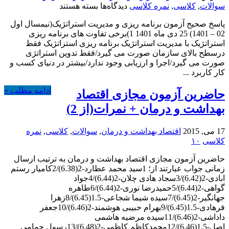
برای
سوالات
,
کلاسی
,
نمره کلاسی
دیدگاه‌ها
بسته هستند
پاسخنامه
پاسخ صحیح آزمون برنامه ریزی و مدیریت استراتژیک(نیمسال اول
آزمون
02 – 1401) 25 دی ماه 1401 1)برخی تفاوت های برنامه ریزی
برنامه
استراتژیک با مدیریت استراتژیک برنامه ریزی استراتژیک فقط
ریزی
درسطح بالای سازمان صورت می گیرد/فقط تدوین استراتژی
و
صورت می گیرد/اجرا و ارزیابی وجود ندارد/بیشتر در دنیای کسب و
مدیریت
کار کاربرد ...
استراتژیک(نیمسال
اول
ادامه مطلب »
حاضرین آزمون مجازی اقتصاد
02
–
بهداشت و درمان + نمرات(از 2)
1401)
17 می, 2015
اقتصاد بهداشت و درمان
,
سوالات
,
کلاسی
,
نمره
کلاسی
۱۰
حاضرین آزمون مجازی اقتصاد بهداشت و درمان به ترتیب ارسال
زمانی جواب عبارتند از؛ 1سید محمد عطارد-2(6.38)/2کامیار رستم
ابادی-2(6.42)/3سجاد هادی چلان-2(6.44)/4جواد
گواهی-2(6.44)/5حمیدرضا نوری-2(6.44)/6طاهره
جهانگیر-2(6.45)/7سیده شیما شجاعی-1.5(6.45)/8زهرا
فرهادی-1.5(6.45)/9بهرام حبیبی هوشمند-2(6.46)/10جعفر
داداشی-2(6.46)/11سیده مرضیه هاشمی
اصل-1.5(6.46)/12محمدکاظم کاظمی-2(6.48)/13رسول حمامی