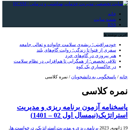
خانه
نقشه سایت
RSS
آخرین نوشته ها
خودمراقبتی؛ ریشه‌ی سلامت خانواده و تعالی جامعه
سفری از فتوا تا زندگی؛ روایت گام‌های بلند
هنر پیروزی در گام‌های خرد
تلاقی تخصص؛ از همگرایی تا هم‌افزایی در نظام سلامت
در خاکسپاریِ یک کوه
خانه
/
پاسخگویی به دانشجویان
/
نمره کلاسی
نمره کلاسی
پاسخنامه آزمون برنامه ریزی و مدیریت
استراتژیک(نیمسال اول 02 – 1401)
19 ژانویه, 2023
برنامه ریزی و مدیریت استراتژیک
,
درخواست ها
,