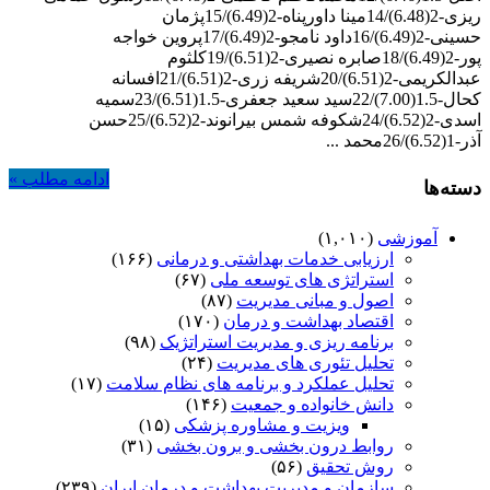
ریزی-2(6.48)/14مینا داورپناه-2(6.49)/15پژمان
حسینی-2(6.49)/16داود نامجو-2(6.49)/17پروین خواجه
پور-2(6.49)/18صابره نصیری-2(6.51)/19کلثوم
عبدالکریمی-2(6.51)/20شریفه زری-2(6.51)/21افسانه
کحال-1.5(7.00)/22سید سعید جعفری-1.5(6.51)/23سمیه
اسدی-2(6.52)/24شکوفه شمس بیرانوند-2(6.52)/25حسن
آذر-1(6.52)/26محمد ...
ادامه مطلب »
دسته‌ها
آموزشی
(۱,۰۱۰)
ارزیابی خدمات بهداشتی و درمانی
(۱۶۶)
استراتژی های توسعه ملی
(۶۷)
اصول و مبانی مدیریت
(۸۷)
اقتصاد بهداشت و درمان
(۱۷۰)
برنامه ریزی و مدیریت استراتژیک
(۹۸)
تحلیل تئوری های مدیریت
(۲۴)
تحلیل عملکرد و برنامه های نظام سلامت
(۱۷)
دانش خانواده و جمعیت
(۱۴۶)
ویزیت و مشاوره پزشکی
(۱۵)
روابط درون بخشی و برون بخشی
(۳۱)
روش تحقیق
(۵۶)
سازمان و مدیریت بهداشت و درمان ایران
(۲۳۹)