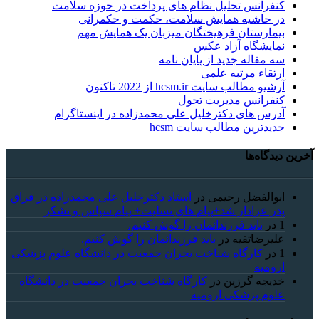
کنفرانس تحلیل نظام های پرداخت در حوزه سلامت
در حاشیه همایش سلامت، حکمت و حکمرانی
بیمارستان فرهیختگان میزبان یک همایش مهم
نمایشگاه آزاد عکس
سه مقاله جدید از پایان نامه
ارتقاء مرتبه علمی
آرشیو مطالب سایت hcsm.ir از 2022 تاکنون
کنفرانس مدیریت تحول
آدرس های دکترخلیل علی محمدزاده در اینستاگرام
جدیدترین مطالب سایت hcsm
آخرین دیدگاه‌ها
ابوالفضل رحیمی
در
استاد دکترخلیل علی محمدزاده در فراق
پدر عزادار شد+پیام های تسلیت+ پیام سپاس و تشکر
1
در
باید فرزندانمان را گوش کنیم.
علیرضاتقیه
در
باید فرزندانمان را گوش کنیم.
1
در
کارگاه شناخت بحران جمعیت در دانشگاه علوم پزشکی
ارومیه
خديجه گرزین
در
کارگاه شناخت بحران جمعیت در دانشگاه
علوم پزشکی ارومیه