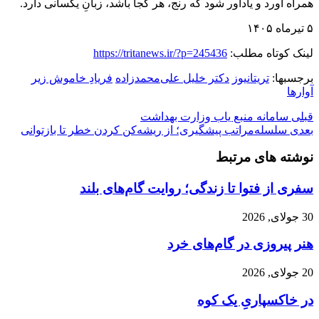
همراه آورد و یادآور شود که رنج، هر کجا باشد، زبانِ یکسانی دارد.
‌۵ تیرماه ۱۴۰۵
لینک کوتاه مطلب:
https://tritanews.ir/?p=245436
برجسبها:
تریتانیوز
دکتر خلیل علی‌محمدزاده
فریادِ خاموش زیر
آوارها
قبلی
سامانه منبع یاب وزارت بهداشت
بعدی
سلسله‌مراتب پیشگیری؛ از ریشه‌کن کردن خطر تا بازتوانی
نوشته های مرتبط
سفری از فتوا تا زندگی؛ روایت گام‌های بلند
30 جولای, 2026
هنر پیروزی در گام‌های خرد
20 جولای, 2026
در خاکسپاریِ یک کوه