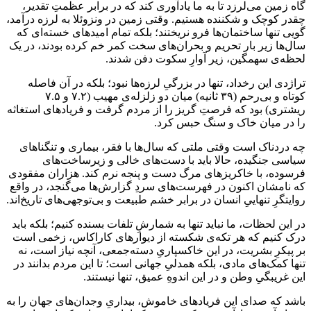
گاه زمین می‌لرزد تا به ما یادآوری کند که در برابر عظمتِ تقدیر،
چقدر کوچک و شکننده هستیم. وقتی زمین در ونزوئلا به لرزه درآمد،
گویی تنها ساختمان‌ها فرو نریختند؛ بلکه تمام امیدهای خسته‌ای که
سال‌ها زیر بار تحریم و بحران‌های سخت کمر خم کرده بودند، در یک
لحظه‌ی سهمگین، زیر آوارِ سکوت دفن شدند.
تراژدی این رخداد، تنها در بزرگیِ لرزه‌ها نبود؛ بلکه در آن فاصله
کوتاه و بی‌رحم (۳۹ ثانیه) میان دو زلزله‌ی مهیب (۷.۲ و ۷.۵
ریشتری) بود که فرصتِ گریز را از مردم گرفت و فریادهای استغاثه
را در میان خاک و سنگ حبس کرد.
چه دردناک است وقتی ملتی که سال‌ها با فقر، بیماری و تنگناهای
سیاسی جنگیده، حالا باید با دست‌های خالی و زیرساخت‌های
فرسوده، با خاکریزهای مرگ دست و پنجه نرم کند. هزاران مفقودی
که نامشان اکنون در فهرست‌های سردِ گزارش‌ها می‌گنجد، در واقع
روایتگرِ تنهاییِ انسان در برابر خشم طبیعت و بی‌توجهی‌های تاریخ‌اند.
در این لحظات، ما نباید تنها به شمارشِ تلفات بسنده کنیم؛ بلکه باید
درک کنیم که هر تکه‌ی شکسته از دیوارهای کاراکاس، زخمی است
بر پیکرِ بشریت، در این خاکسپاریِ دسته‌جمعی، آنچه نیاز است، نه
تنها کمک‌های مادی، بلکه همدلیِ جهانی است؛ تا این مردم بدانند در
این غریبگیِ وطن و در این اندوهِ عمیق، تنها نیستند.
باشد که صدای این فریادهای خاموش، بیداریِ وجدان‌های جهان را به