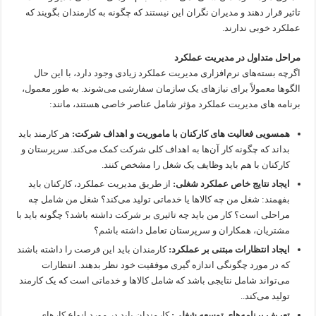
تاثیر قرار دهند و مدیران نگران این نیستند که چگونه به کارمندان بگویند که
عملکرد خوبی ندارند.
مراحل متداول در مدیریت عملکرد
اگرچه بسته‌های نرم‌افزاری مدیریت عملکرد زیادی وجود دارد،‌ با این حال
الگوها معمولاً برای نیازهای یک سازمان سفارشی می‌شوند. به طور معمول،
برنامه های مدیریت عملکرد مؤثر شامل عناصر خاصی هستند، مانند:
همسویی فعالیت های کارکنان با ماموریت و اهداف شرکت:
هر کارمند باید
بداند که چگونه کار آن‌ها به اهداف کلی شرکت کمک می‌کند. سرپرستان و
کارکنان با هم باید وظایف یک شغل را مشخص کنند.
ایجاد نتایج خاص عملکرد شغلی:
از طریق مدیریت عملکرد، کارکنان باید
بفهمند: شغل من چه کالاها یا خدماتی تولید می‌کند؟ شغل من شامل چه
مراحلی است؟ کار من باید چه تاثیری بر شرکت داشته باشد؟ چگونه باید با
مشتریان، همکاران و سرپرستان تعامل داشته باشم؟
ایجاد انتظارات مبتنی بر عملکرد:
کارمندان باید این فرصت را داشته باشند
که در مورد چگونگی اندازه گیری موفقیت خود نظر بدهند. انتظارات
می‌تواند شامل نتایجی باشد که شامل کالاها و خدماتی است که یک کارمند
تولید می‌کند..
تعریف برنامه‌های توسعه شغلی‌:
کارمندان باید در مورد انواع کارهای