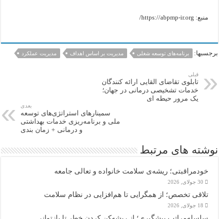
منبع: https://abpmp-ir.org/
برجسبها:
برنامه‌های توسعه شغلی‌
مدیریت بر اساس اهداف
مدیریت عملکرد
قبلی
تابلوی تقاضای القایی ارائه کنندگان
خدمات تشخیصی درمانی در جهان؛
یک مرور حیطه ای
بعدی
سمینارهای استراتژی‌های توسعه
ملی و برنامه‌ریزی خدمات بهداشتی
و درمانی + زمان بندی
نوشته های مرتبط
خودمراقبتی؛ ریشه‌ی سلامت خانواده و تعالی جامعه
30 جولای, 2026
تلاقی تخصص؛ از همگرایی تا هم‌افزایی در نظام سلامت
18 جولای, 2026
سلسله‌مراتب پیشگیری؛ از ریشه‌کن کردن خطر تا بازتوانی