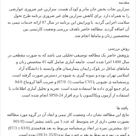
مقدمه
سزارین نجات بخش جان مادر و کودک هست. سزارین غیر ضروری عوارضی
را به همراه دارد. برای کاهش سزارین های غیر ضروری برنامه طرح تحول
سلامت اجرایی گردید. با ویرایش این برنامه در سال 97 ارائه خدمات تیمی به
آن اضافه گردید. مطالعه حاضر باهدف بررسی وضعیت کارتیمی بین
متخصصین زنان و ماماها انجام شد.
روش بررسی
پژوهش حاضر یک مطالعه توصیفی-تحلیلی می باشد که به صورت مقطعی در
سال 1400 اجرا شده است. جامعه آماری شامل کلیه 45 متخصص زنان و
ماماهای شاغل در بلوک زایمان بیمارستان های وابسته با دانشگاه آزاد
اسلامی تهران بوده و نمونه گیری به شیوه در دسترس صورت گرفته است.
پرسشنامه ی نچیونی با CVI مناسب (1- 87/0) و ضریب آلفا کرونباخ 94/0
برای جمع آوری داده ها استفاده شده است. تجزیه و تحلیل آماری اطلاعات با
استفاده از آزمون ویکاکسون با نرم افزار SPSS-24 انجام شده است.
یافته ها
نتایج این مطالعه نشان داد، وضعیت کار تیمی و ابعاد آن در گروه مورد مطالعه
بصورت معنی داری از حد متوسط که عدد 3 می باشد بیشتر است (001/0
<p). بیشترین نمره در ابعاد پرسشنامه مربوط به بعد هدفمندی (63/0 ± 97/3)
و کمترین نمره مربوط به بعد برخورد سازنده (35/0 ±39/3) بوده است.