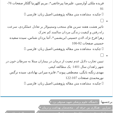
فریده ملکی آوارسین، علیرضا پیرخائفی*، مریم کلهرنیا گلکار
صفحات 76-
91
چکیده
مشاهده متن
مقاله پژوهشی/اصیل
زبان: فارسی
تاثیر هشت هفته تمرین های منتخب وستیبولار بر تعادل عملکردی، سرعت
راه رفتن و کیفیت زندگی مردان سالمند کم تحرک
زهرا قرخ نژاد، لادن حسینی ابریشمی*، آتنا یزدان شناس، سیده سعیده
حسینی
صفحات 92-106
چکیده
مشاهده متن
مقاله پژوهشی/اصیل
زبان: فارسی
تبیین تجارب دلایل عدم تبعیت از درمان در بیماران مبتلا به سرطان خون در
شهر زاهدان سال 1401: یک مطالعه کیفی
مهدی زنگنه بایگی، مصطفی پیوند*، فایزه میرانی بهابادی، سیده نرگس
نورمحمدی
صفحات 107-122
چکیده
مشاهده متن
مقاله پژوهشی/اصیل
زبان: فارسی
برجسبها:
دانشگاه علوم پزشکی شهید صدوقی یزد
سزارین ، همکاری بین حرفه ای ، متخصصان بهداشت و درمان
مهسا حاجی زاده تبریز ، خلیل علی محمدزاده* ، محبوبه صفوی
نشریه طلوع بهداشت