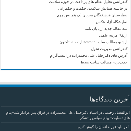
کنفرانس تحلیل نظام های پرداخت در حوزه سلامت
در حاشیه همایش سلامت، حکمت و حکمرانی
بیمارستان فرهیختگان میزبان یک همایش مهم
نمایشگاه آزاد عکس
سه مقاله جدید از پایان نامه
ارتقاء مرتبه علمی
آرشیو مطالب سایت hcsm.ir از 2022 تاکنون
کنفرانس مدیریت تحول
آدرس های دکترخلیل علی محمدزاده در اینستاگرام
جدیدترین مطالب سایت hcsm
آخرین دیدگاه‌ها
ابوالفضل رحیمی
در
استاد دکترخلیل علی محمدزاده در فراق پدر عزادار شد+پیام
های تسلیت+ پیام سپاس و تشکر
1
در
باید فرزندانمان را گوش کنیم.