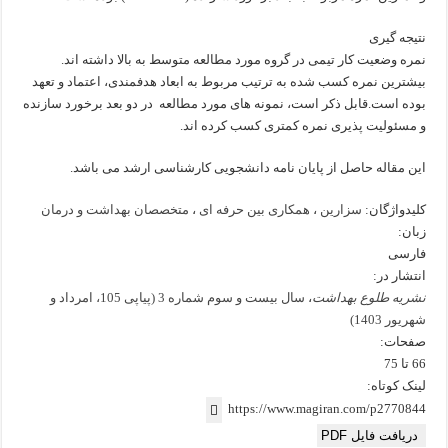
نتیجه گیری
نمره وضعیت کار تیمی در گروه مورد مطالعه متوسط به بالا داشته اند.
بیشترین نمره کسب شده به ترتیب مربوط به ابعاد هدفمندی، اعتماد و تعهد
بوده است.قابل ذکر است، نمونه های مورد مطالعه در دو بعد برخورد سازنده
و مسئولیت پذیری نمره کمتری کسب کرده اند.
این مقاله حاصل از پایان نامه دانشجویی کارشناسی ارشد می باشد.
کلیدواژگان:
سزارین
،
همکاری بین حرفه ای
،
متخصصان بهداشت و درمان
زبان:
فارسی
انتشار در:
نشریه طلوع بهداشت
،
سال بیست و سوم شماره 3 (پیاپی 105، امرداد و
شهریور 1403)
صفحات:
66 تا 75
لینک کوتاه:
https://www.magiran.com/p2770844
دریافت فایل PDF