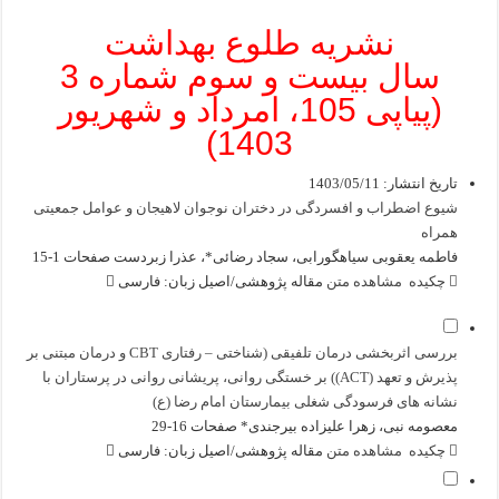
نشریه طلوع بهداشت
سال بیست و سوم شماره 3
(پیاپی 105، امرداد و شهریور
1403)
تاریخ انتشار: 1403/05/11
شیوع اضطراب و افسردگی در دختران نوجوان لاهیجان و عوامل جمعیتی
همراه
فاطمه یعقوبی سیاهگورابی، سجاد رضائی*، عذرا زبردست
صفحات 1-15
چکیده
مشاهده متن
مقاله پژوهشی/اصیل
زبان: فارسی
بررسی اثربخشی درمان تلفیقی (شناختی – رفتاری CBT و درمان مبتنی بر
پذیرش و تعهد (ACT)) بر خستگی روانی، پریشانی روانی در پرستاران با
نشانه های فرسودگی شغلی بیمارستان امام رضا (ع)
معصومه نبی، زهرا علیزاده بیرجندی*
صفحات 16-29
چکیده
مشاهده متن
مقاله پژوهشی/اصیل
زبان: فارسی