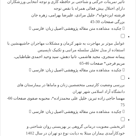
تاثیر تمرینات حرکتی و شناختی بر حافظه کاری و توجه انتخابی ورزشکاران
دارای اختلال بیش فعالی همراه با نقص توجه
فرشته ایزدخواه*، جلیل مرادی، علیرضا بهرامی، زهره جان
بزرگی
صفحات 30-45
چکیده
مشاهده متن
مقاله پژوهشی/اصیل
زبان: فارسی
عوامل موثر بر مهاجرت به شهر کرمان و مشکلات مهاجران حاشیهنشین با
استفاده از مدل تحلیل سلسله مراتبی و تکنیک تاپسیس
پیمانه سنجری، مجید هاشمی، تانیا دهش، سید وحید احمدی طباطبایی،
مریم فرجی*
صفحات 46-65
چکیده
مشاهده متن
مقاله پژوهشی/اصیل
زبان: فارسی
بررسی وضعیت کارتیمی متخصصین زنان و ماماها در بیمارستان های
دانشگاه آزاد اسلامی شهر تهران
مهسا حاجی زاده تبریز، خلیل علی محمدزاده*، محبوبه صفوی
صفحات 66-
75
چکیده
مشاهده متن
مقاله پژوهشی/اصیل
زبان: فارسی
اثربخشی معنویت درمانی گروهی بر بهزیستی روان شناختی و
خودکارآمدی بیماران مبتلا به دیابت نوع دو تهران در سال 1402