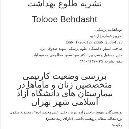
نشریه طلوع بهداشت
نشریه
طلوع
بهداشت
دانشگاه
Tolooe Behdasht
علوم
پزشکی
شهید
صدوقی
دوماهنامه پزشکی
یزد
آخرین شماره
|
آرشیو
ISSN:
1728-5127
eISSN:
2538-1598
صاحب امتیاز: دانشگاه علوم پزشکی شهید صدوقی یزد
مدیر مسئول و سردبیر: دکتر سید سعید مظلومی محمودآباد
تلفن نشریه:
۰۳۵-۳۸۲۰۹۱۳۷
بررسی وضعیت کارتیمی
متخصصین زنان و ماماها در
بیمارستان های دانشگاه آزاد
اسلامی شهر تهران
نویسندگان:
مهسا حاجی زاده تبریز
،
خلیل علی محمدزاده*
،
محبوبه صفوی
نوع مقاله: مقاله پژوهشی/اصیل (دارای رتبه معتبر)
چکیده: