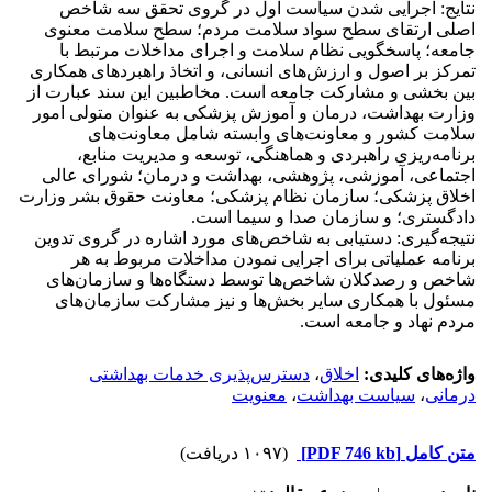
نتایج: اجرایی شدن سیاست اول در گروی تحقق سه شاخص
اصلی ارتقای سطح سواد سلامت مردم؛ سطح سلامت معنوی
جامعه؛ پاسخگویی نظام سلامت و اجرای مداخلات مرتبط با
تمرکز بر اصول و ارزش‌های انسانی، و اتخاذ راهبردهای همکاری
بین بخشی و مشارکت جامعه است. مخاطبین این سند عبارت از
وزارت بهداشت، درمان و آموزش پزشکی به عنوان متولی امور
سلامت کشور و معاونت‌های وابسته شامل معاونت‌های
برنامه‌ریزی راهبردی و هماهنگی، توسعه و مدیریت منابع،
اجتماعی، آموزشی، پژوهشی، بهداشت و درمان؛ شورای عالی
اخلاق پزشکی؛ سازمان نظام پزشکی؛ معاونت حقوق بشر وزارت
دادگستری؛ و سازمان صدا و سیما است.
نتیجه‌گیری: دستیابی به شاخص‌های مورد اشاره در گروی تدوین
برنامه عملیاتی برای اجرایی نمودن مداخلات مربوط به هر
شاخص و رصدکلان شاخص‌ها توسط دستگاه‌ها و سازمان‌های
مسئول با همکاری سایر بخش‌ها و نیز مشارکت سازمان‌های
مردم‌ نهاد و جامعه است.
واژه‌های کلیدی:
اخلاق
،
دسترس‌پذیری خدمات بهداشتی
درمانی
،
سیاست بهداشت
،
معنویت
متن کامل
[PDF 746 kb]
(۱۰۹۷ دریافت)