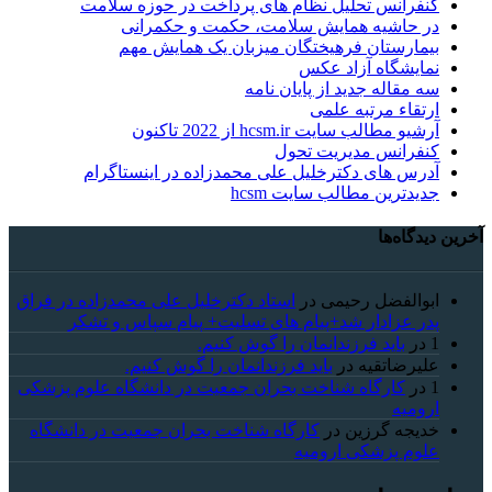
کنفرانس تحلیل نظام های پرداخت در حوزه سلامت
در حاشیه همایش سلامت، حکمت و حکمرانی
بیمارستان فرهیختگان میزبان یک همایش مهم
نمایشگاه آزاد عکس
سه مقاله جدید از پایان نامه
ارتقاء مرتبه علمی
آرشیو مطالب سایت hcsm.ir از 2022 تاکنون
کنفرانس مدیریت تحول
آدرس های دکترخلیل علی محمدزاده در اینستاگرام
جدیدترین مطالب سایت hcsm
آخرین دیدگاه‌ها
ابوالفضل رحیمی
در
استاد دکترخلیل علی محمدزاده در فراق
پدر عزادار شد+پیام های تسلیت+ پیام سپاس و تشکر
1
در
باید فرزندانمان را گوش کنیم.
علیرضاتقیه
در
باید فرزندانمان را گوش کنیم.
1
در
کارگاه شناخت بحران جمعیت در دانشگاه علوم پزشکی
ارومیه
خديجه گرزین
در
کارگاه شناخت بحران جمعیت در دانشگاه
علوم پزشکی ارومیه