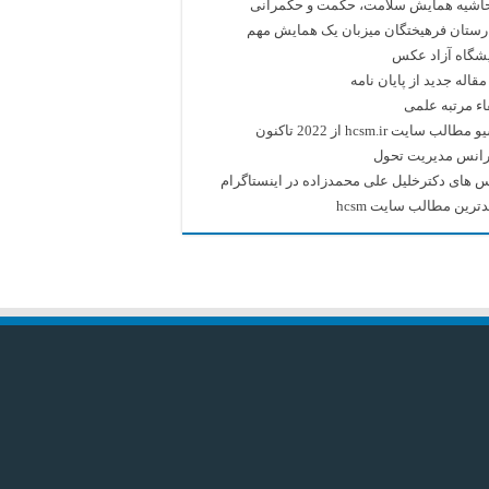
حاشیه همایش سلامت، حکمت و حکمرانی
رستان فرهیختگان میزبان یک همایش مهم
یشگاه آزاد عکس
قاله جدید از پایان نامه
اء مرتبه علمی
طالب سایت hcsm.ir از 2022 تاکنون
رانس مدیریت تحول
 های دکترخلیل علی محمدزاده در اینستاگرام
ترین مطالب سایت hcsm