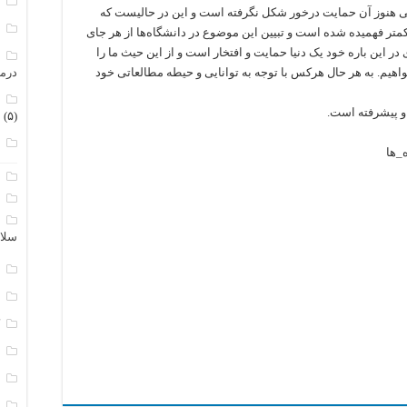
م
هی هنوز آن حمایت درخور شکل نگرفته است و این در حالیست که
م
تر فهمیده شده است و تبیین این موضوع در دانشگاه‌ها از هر جای
در این باره خود یک دنیا حمایت و افتخار است و از این حیث ما را
م
یم. به هر حال هرکس با توجه به توانایی و حیطه مطالعاتی خود
درم
م
و پیشرفته است.
(۵)
ن
_ها
ا
ب
ا
سلا
ج
د
ک
م
م
و