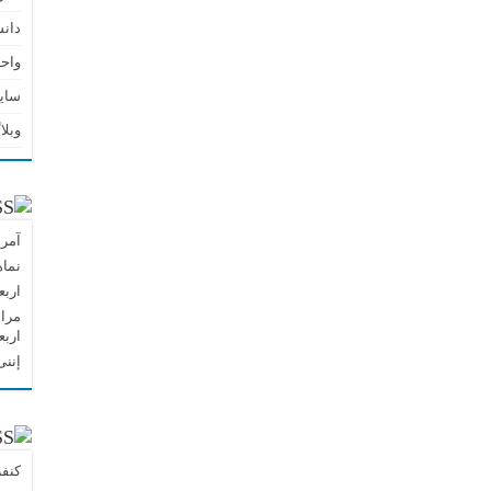
دان
واحد
سای
وبلا
آمر
نماه
اربع
مراس
اربع
إننی
کنفر