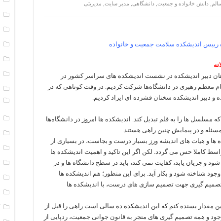
الم
,
دانش خانواده و جمعیت
,
دانشگاهی
,
مدیر سایت
,
مدیریتی
ا
ا
 رییس اندیشکده سلامت جمعیت و خانواده
ب
ت
نه
ت
ای دکتر علی پژهان دبیر اندیشکده در نشست اندیشکده های سراسر کشور در
م معظم رهبری در دانشگاه‌ها شرکت کردیم. در وقت کوتاهی که در
د
ه و دبیر اندیشکده سخنان فشرده ای ایراد کردیم.
و
ر
 مسلسل ها را به قلم تبدیل کند. اندیشکده ها امروز در دانشگاه‌ها
 مسئله و در پیمایش چنین راهی هستند.
ر
 ها و هیات های اندیشه ورز بسیار درست و بجاست، در بسیاری از
س
سط کاملا حس می گردد. لکن اگر این تاکید و اهمیت اندیشکده ها
 شود و جریان یابد، کفایت نمی کند، باید در سطح دانشگاه ها و در
س
د شناخته شود و بکار آید. برای این منظور؛ هم اندیشکده ها
س
 تصمیم گیری جهت تصمیم سازی های درست، با اندیشکده ها
س
ن مقدار بسنده کنم که این اندیشکده ده سالی است راهی را قبل از
ک
ود و همه تصمیم گیری های منجر به قانون جوانی جمعیت، ردپایی از