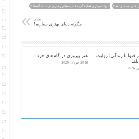
ل علی محمدزاده
نهاد مرکزی نمایندگی مقام معظم رهبری در دانشگاه‌ها
ا
بعدی
پ
چگونه دنیای بهتری بسازیم!
د
س
ن
فتوا تا زندگی؛ روایت
هنر پیروزی در گام‌های خرد
ن
لند
20 جولای, 2026
پ
ب
پ
ت
ت
خ
خ
ع