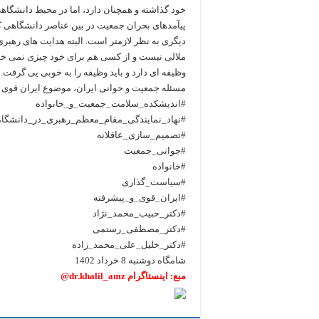
خود گذاشته و همچنان دارد، اما در محیط دانشگا
پیآمدهای بحران جمعیت در بین عناصر دانشگاهی کم
دیگری به نظر لازمتر است. البته هدایت های رهبری 
ملالی نیست و از کسی هم برای خود چیزی نمی خواه
وظیفه ای دارد و باید وظیفه را به خوبی پی گرفت.
مسئله جمعیت و جوانی ایران، موضوع ایران قوی 
#اندیشکده_سلامت_جمعیت_و_خانواده
#نهاد_نمایندگی_مقام_معظم_رهبری_در_دانشگاه
#تصمیم_سازی_عاقلانه
#جوانی_جمعیت
#خانواده
#سیاست_گذاری
#ایران_قوی_و_پیشرفته
#دکتر_حبیب_محمد_نژاد
#دکتر_مصطفی_رستمی
#دکتر_خلیل_علی_محمد_زاده
شامگاه دوشنبه 8 خرداد 1402
مبع: اینستاگرام dr.khalil_amz@