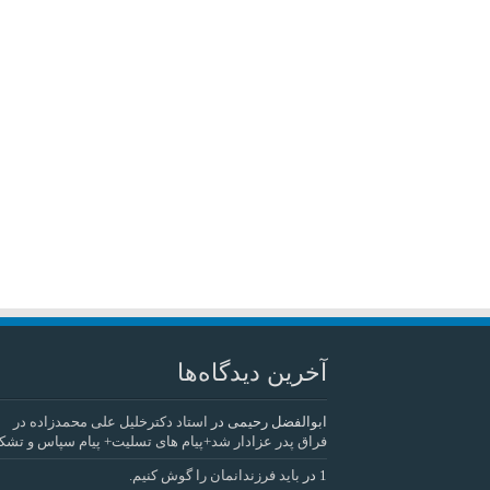
آخرین دیدگاه‌ها
ابوالفضل رحیمی
در
استاد دکترخلیل علی محمدزاده در
فراق پدر عزادار شد+پیام های تسلیت+ پیام سپاس و تشک
1
در
باید فرزندانمان را گوش کنیم.