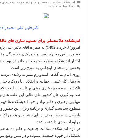
اندیشکده سلامت جمعیت و خانواده
,
جمعیت و باروری س
برای
دیدگاه‌ها
بسته هستند
اندیشکده
ها؛
محملی
برای
تصمیم
دکترخلیل علی محمدزاده
سازی
های
عقلایی
اندیشکده ها؛ محملی برای تصمیم سازی های عاقلا
امروز( 8 خرداد 1402) به همراه آق
حضور رییس محترم دفتر نهاد مرکزی نمایندگی مقا
اختیار اندیشکده سلامت جمعیت و خانواده بود، بند
بخشی از سخنان اینجانب به شرح زیر است؛
روزی امام ما گفت: امیدوارم بشر به رشدی برسد که
به دنبال کار علمی، جهادی و انقلابی با رویکرد حل
تاکید مقام معظم رهبری مبنی بر تاسیس اندیشکده
تصمیم گیری های کشور جای خالی این حلقه های وا
تنها بین رهبری و دفتر نهاد و خود اندیشکده ها فهم
سطوح سیاست گذاری و برنامه ریزی این حضور و وجو
بایستی در مسیر هدف از پای ننشینند و هم مراکز
مراودات جدی داشته باشند.
در باره اندیشکده سلامت جمعیت و خانواده به همی
تشکیل در حوزه جمعیت پیموده و در تبیین وضع موج