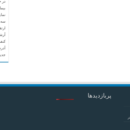
در 
بیما
نما
سه م
ارتق
آرشیو م
کنف
آدرس
جدید
پربازدیدها
ر