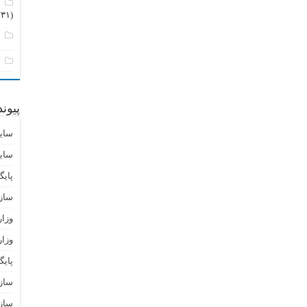
م
(۲۳۱)
ن
ک
پیون
سای
سای
پایگ
ساز
وزا
وزار
پای
سازم
سازم