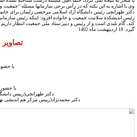
یا منجر به نتیجه نمی گردد، حتماً اصل مسئله درست شناخته نشده ا
وی با اشاره به این نکته که در رآس برخی سازمانها مسئله “جمعیت و 
دکتر طهرانچی رئیس دانشگاه آزاد اسلامی مرخصی زایمان برای خانمها را از ۹ ماه به ۲۴ ماه افزایش داده است، با این هدف که در رشد جسمی و تربیتی کودک و رابطه عاطفی مادر با کود
رئیس اندیشکده سلامت جمعیت و خانواده افزود: اینکه رئیس سازمان
کند، گام بلندی است و از رئیس و دبیر ستاد ملی جمعیت انتظار داریم 
گیرد. 18 اردیبهشت ماه 1402
تصاویر 
با حضور آ
با حضور 
دکتر طهرانچی(رییس دانشگاه
دکتر محمدنژاد(رییس مرکز هم اندیشی نها