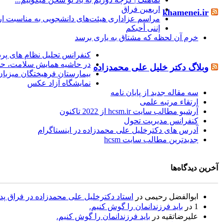
اربعین فراق
khamenei.ir
مراسم عزاداری هیئت‌های دانشجویی به مناسبت ار
إننی أحبکم
خرم آن لحظه که مشتاق به یاری برسد
کنفرانس تحلیل نظام های پر
در حاشیه همایش سلامت، ح
وبلاگ دکتر خلیل علی محمدزاده
بیمارستان فرهیختگان میزبا
نمایشگاه آزاد عکس
سه مقاله جدید از پایان نامه
ارتقاء مرتبه علمی
آرشیو مطالب سایت hcsm.ir از 2022 تاکنون
کنفرانس مدیریت تحول
آدرس های دکترخلیل علی محمدزاده در اینستاگرام
جدیدترین مطالب سایت hcsm
آخرین دیدگاه‌ها
ابوالفضل رحیمی
در
استاد دکترخلیل علی محمدزاده در فراق پد
1
در
باید فرزندانمان را گوش کنیم.
علیرضاتقیه
در
باید فرزندانمان را گوش کنیم.