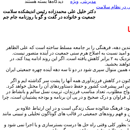
برای
مدیریتی
,
ویژه
دیدگاه‌ها
بسته هستند
حمایت
یی در نظام سلامت
دکتر خلیل علی محمدزاده رئیس اندیشکده سلامت
حقوقی
جمعیت و خانواده در گفت و گو با روزنامه جام جم
از
تربیت
فرزند
دین دهه، فرهنگی را بر جامعه مسلط ساخته است که علی الظاهر
 و امید نسبت به اصلاح هرم سنی جمعیت در آینده متصور نیست.
وی با اشاره به برخی شاخص های مهم جمعیتی اظهار داشت: نرخ رشد جمعیت کشور نسبت به سال ۶۸ بیش از ۵ برابر و نسبت به سال ۹۵ نزدیک به ۲ برابر کاهش یافته است. اگر این روند ادامه پیدا کند، در
ال ۹۵ نزدیک به ۱.۲۸ برابر سقوط کرده است و اگر وضعیت به همین منوال سپری شود در دو تا سه دهه آینده چهره جمعیتی ایران
ون در کاهش فرزندآوری همه آنها را پشت سر گذاشته ایم و اگر
 این امر پیشرفت کشور و حفظ دستاوردهای آن را مختل خواهد کرد.
دواج مطلوب، تعداد مناسب فرزندان، تربیت نسل سالم و بانشاط در
 فراوان و درک صحیح و در پی آن برنامه و بودجه پشتیبان است، چرا
ود: فرهنگ شالوده سبک زندگی است و در این ارتباط علاوه بر
ن و فهم روندهای جمعیتی در قالب های گوناگون تحلیلی و تبیینی مانند
د.
 بطور کلی وقتی راه حل ها درست بسترسازی و یا اجرا نمی شود و