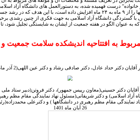
ست بنابراین در تعریف مسئله و مختصات آن و مولفه های مربوط به آن
خانواده” درست فهمیده شده، به دستورالعمل های دانشگاه آزاد اسلامی 
ک موثرتر واقع شود.
ی با گستردگی دانشگاه آزاد اسلامی به جهت فکری از چنین رشدی بر
که به عنوان الگو در هفته جمعیت از ایشان به شایستگی تجلیل شود، تا
مربوط به افتتاحیه اندیشکده سلامت جمعیت و خ
قایان دکتر حداد عادل، دکتر صادقی رشاد و دکتر عین اللهی(2 آذر ماه 1400)
آقایان دکتر حسینی(معاون رییس جمهور)، دکتر فروتن(دبیر ستاد ملی
 آزاد اسلامی) و دکتر شریفانی(مسئول نهاد نمایندگی مقام مظم رهبری
د نمایندگی مقام مظم رهبری در دانشگاهها ) و دکترعلی محمدزاده(ر
26 آبان ماه 1401