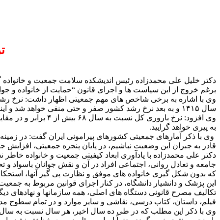
ت
دکتر خلیل علی محمدزاده رئیس اندیشکده سلامت جمعیت و خانواده 
برغم خروج از این سیاست ها و اجرای قانون “حمایت از خانواده و جو
سال ۱۴۱۵ و به بعد نرخ رشد کشور صفر و حتی منفی خواهد شد و اینجا شروع وضعیت جبران ناپذیری است که قطعا تاریخ و آیندگان ما را نخواهند بخشید.
به پیری خواهد گرایید.
وی با ذکر آمارهای جمعیتی کشورهای پیرامونی ایران گفت: در زمینه
قادر به جبران این وضعیت نباشیم، در پایان پنجره جمعیتی، افزایش 
دکتر علی محمدزاده با یادآوری ابعاد کیفیتی جمعیت و خانواده خاطر
جامعه و تعادل روانی، اجتماعی افراد در آن و نقش جوانان باسواد و
که بدون شکل گیری خانواده های موفق و نظارت پی گیر آنها، استحک
این پزشک و دانشیار دانشگاه، در کنار اجرای قوانین مربوط به جمعیت
تکالیف مصرح قانونی دستگاه های اصلی، همه سازمانها و نهادهای دیگر و
فیلم، داستان، کتاب درسی، نقاشی و سایر موارد و در تمام سطوح م
وی با ذکر این مطلب که در طی ده سال اخیر، هر سال نسبت به سال 