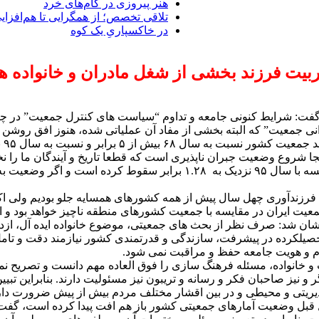
هنر پیروزی در گام‌های خرد
تلاقی تخصص؛ از همگرایی تا هم‌افزا
در خاکسپاریِ یک کوه
ربیت فرزند بخشی از شغل مادران و خانواده ها
گفت: شرایط کنونی جامعه و تداوم “سیاست های کنترل جمعیت” در چن
انی جمعیت” که البته بخشی از مفاد آن عملیاتی شده، هنوز افق روشن
وی افزود: نرخ باروری کل نسبت به سال ۶۸ بیش از ۴ برابر و در مقایسه با س
 فرزندآوری چهل سال پیش از همه کشورهای همسایه جلو بودیم ولی اکن
جمعیت ایران در مقایسه با جمعیت کشورهای منطقه ناچیز خواهد بود و
 نشان شد: صرف نظر از بحث های جمعیتی، موضوع خانواده ایده آل، از
 تحصیلکرده در پیشرفت، سازندگی و قدرتمندی کشور نیازمند دقت و تامل
ام و هویت جامعه حفظ و مراقبت نمی شود.
 و خانواده، مسئله فرهنگ سازی را فوق العاده مهم دانست و تصریح نم
 نیز صاحبان فکر و رسانه و تریبون نیز مسئولیت دارند. بنابراین تبیی
دیریتی و محیطی و در بین اقشار مختلف مردم بیش از پیش ضرورت دار
قبل وضعیت آمارهای جمعیتی کشور باز هم افت پیدا کرده است، گفت: