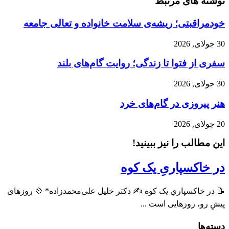
ی مرتبط
تی؛ ریشه‌ی سلامت خانواده و تعالی جامعه
توا تا زندگی؛ روایت گام‌های بلند
ی در گام‌های خرد
را نیز ببینید!
پاریِ یک کوه
پاریِ یک کوه ✍️ دکتر خلیل علی‌محمدزاده* 💠 روزهای
وزهایی است ...