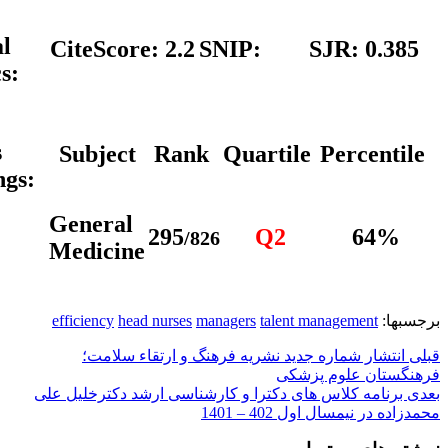
Journal
CiteScore:
2.2
SNIP:
SJR:
Metrics:
Scopus
Subject
Rank
Quartile
Perc
Rankings:
General
295
Q2
6
/826
Medicine
efficiency
head nurses
managers
talent managemen
 شماره جدید نشریه فرهنگ و ارتقاء سلامت؛
 علوم پزشکی
ه کلاس های دکترا و کارشناسی ارشد دکترخلیل علی
مسال اول 402 – 1401