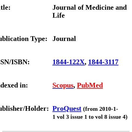
Title:
Journal of Medici
Life
Publication Type:
Journal
ISSN/ISBN:
1844-122X
,
1844-3
Indexed in:
Scopus
,
PubMed
Publisher/Holder:
ProQuest
(
from
2010
1
vol
3
issue
1
to
vol
8