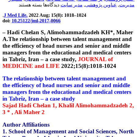
برای
اوین پژوهشی
,
مدیر سایت
دیدگاه‌ها
بسته هستند
مقاله
.
J Med Life.
2022 Aug; 15(8): 1018–1024
پابمد
doi:
10.25122/jml-2017-0066
و
اسکوپوس؛
– Hadi Chelan S, Alimohammadzadeh KH*
Talent
A.The relationship between talent managem
management
+
the efficiency of head nurses and senior and
معرفی
managers from the educational and medical 
ژورنال؛
in Tabriz, Iran – a case study,
JOURNAL of
Journal
MEDICINE and LIFE
2022;15(8):1018-102
of
Medicine
and
The relationship between talent managemen
Life
the efficiency of head nurses and senior and
managers from
the educational and medical 
in Tabriz, Iran – a case study
Sajad Hadi Chelan 1, Khalil Alimohammad
3 * , Ali Maher 2
Author Affiliations
1. School of Management and Social Science