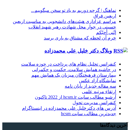
گ |‌ گرچه دوریم به یاد تو سخن میگوییم...
ین فراق
م عزاداری هیئت‌های دانشجویی به مناسبت اربعین
ی در جوار محل شهادت رهبر شهید انقلاب
 أحبّکم
آن لحظه که مشتاق به یاری برسد
لاگ دکتر خلیل علی محمدزاده
انس تحلیل نظام های پرداخت در حوزه سلامت
اشیه همایش سلامت، حکمت و حکمرانی
رستان فرهیختگان میزبان یک همایش مهم
شگاه آزاد عکس
اله جدید از پایان نامه
ء مرتبه علمی
لب سایت hcsm.ir از 2022 تاکنون
انس مدیریت تحول
 های دکترخلیل علی محمدزاده در اینستاگرام
رین مطالب سایت hcsm
ه‌ها