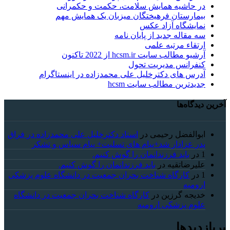
در حاشیه همایش سلامت، حکمت و حکمرانی
بیمارستان فرهیختگان میزبان یک همایش مهم
نمایشگاه آزاد عکس
سه مقاله جدید از پایان نامه
ارتقاء مرتبه علمی
آرشیو مطالب سایت hcsm.ir از 2022 تاکنون
کنفرانس مدیریت تحول
آدرس های دکترخلیل علی محمدزاده در اینستاگرام
جدیدترین مطالب سایت hcsm
آخرین دیدگاه‌ها
ابوالفضل رحیمی
در
استاد دکترخلیل علی محمدزاده در فراق
پدر عزادار شد+پیام های تسلیت+ پیام سپاس و تشکر
1
در
باید فرزندانمان را گوش کنیم.
علیرضاتقیه
در
باید فرزندانمان را گوش کنیم.
1
در
کارگاه شناخت بحران جمعیت در دانشگاه علوم پزشکی
ارومیه
خديجه گرزین
در
کارگاه شناخت بحران جمعیت در دانشگاه
علوم پزشکی ارومیه
پربازدیدها