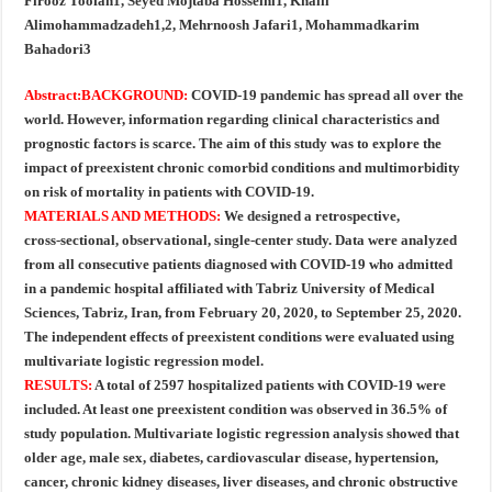
Firooz Toofan1
, Seyed Mojtaba Hosseini1
, Khalil
Alimohammadzadeh1,2,
Mehrnoosh Jafari1
, Mohammadkarim
Bahadori3
Abstract:
BACKGROUND:
COVID‑19 pandemic has spread all over the
world. However, information regarding
clinical characteristics and
prognostic factors is scarce. The aim of this study was to explore the
impact of preexistent chronic comorbid conditions and multimorbidity
on risk of mortality in patients
with COVID‑19.
MATERIALS AND METHODS:
We designed a retrospective,
cross‑sectional, observational,
single‑center study. Data were analyzed
from all consecutive patients diagnosed with COVID‑19 who
admitted
in a pandemic hospital affiliated with Tabriz University of Medical
Sciences, Tabriz, Iran,
from February 20, 2020, to September 25, 2020.
The independent effects of preexistent conditions
were evaluated using
multivariate logistic regression model.
RESULTS:
A total of 2597 hospitalized patients with COVID‑19 were
included. At least one preexistent
condition was observed in 36.5% of
study population. Multivariate logistic regression analysis showed
that
older age, male sex, diabetes, cardiovascular disease, hypertension,
cancer, chronic kidney
diseases, liver diseases, and chronic obstructive