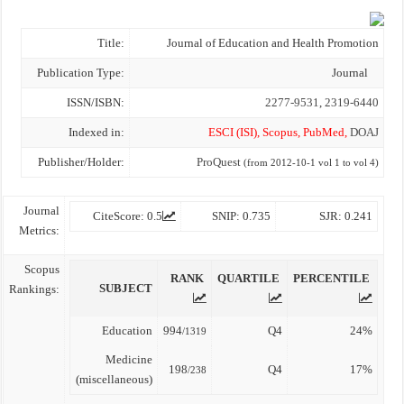
of
Education
and
Health
Title:
Journal of Education and Health Promotion
Promotion
(JEHP)
Publication Type:
Journal
ISSN/ISBN:
2277-9531
,
2319-6440
Indexed in:
ESCI (ISI)
,
Scopus
,
PubMed
,
DOAJ
Publisher/Holder:
ProQuest
(
from
2012-10-1
vol
1
to
vol
4)
Journal
CiteScore:
0.5
SNIP:
0.735
SJR:
0.241
Metrics:
Scopus
RANK
QUARTILE
PERCENTILE
SUBJECT
Rankings:
Education
994
Q4
24%
/1319
Medicine
198
Q4
17%
/238
(miscellaneous)