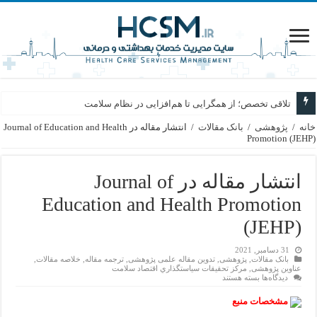
تلاقی تخصص؛ از همگرایی تا هم‌افزایی در نظام سلامت
خانه
/
پژوهشی
/
بانک مقالات
/
انتشار مقاله در Journal of Education and Health
Promotion (JEHP)
انتشار مقاله در Journal of
Education and Health Promotion
(JEHP)
31 دسامبر, 2021
بانک مقالات
,
پژوهشی
,
تدوین مقاله علمی پژوهشی
,
ترجمه مقاله
,
خلاصه مقالات
,
عناوین پژوهشی
,
مركز تحقيقات سياستگذاري اقتصاد سلامت
برای
دیدگاه‌ها
بسته هستند
انتشار
مقاله
مشخصات منبع
در
Journal