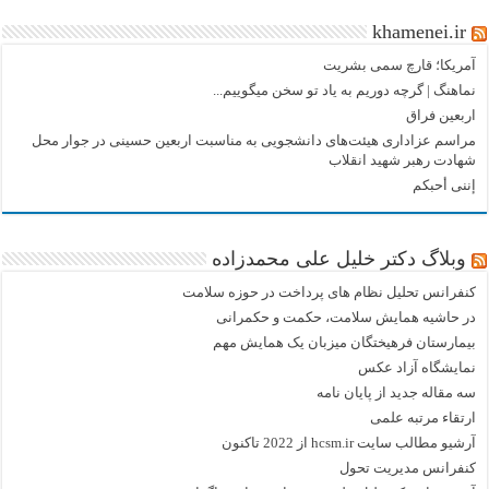
khamenei.ir
آمریکا؛ قارچ سمی بشریت
نماهنگ |‌ گرچه دوریم به یاد تو سخن میگوییم...
اربعین فراق
مراسم عزاداری هیئت‌های دانشجویی به مناسبت اربعین حسینی در جوار محل
شهادت رهبر شهید انقلاب
إننی أحبکم
وبلاگ دکتر خلیل علی محمدزاده
کنفرانس تحلیل نظام های پرداخت در حوزه سلامت
در حاشیه همایش سلامت، حکمت و حکمرانی
بیمارستان فرهیختگان میزبان یک همایش مهم
نمایشگاه آزاد عکس
سه مقاله جدید از پایان نامه
ارتقاء مرتبه علمی
آرشیو مطالب سایت hcsm.ir از 2022 تاکنون
کنفرانس مدیریت تحول