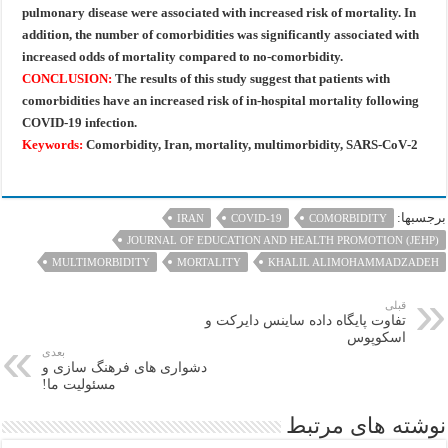
pulmonary disease were associated with increased
risk of mortality. In
addition, the number of comorbidities was significantly associated with
increased
odds of mortality compared to no‑comorbidity.
CONCLUSION:
The results of this study suggest that patients with
comorbidities have an increased
risk of in‑hospital mortality following
COVID‑19 infection.
Keywords:
Comorbidity, Iran, mortality, multimorbidity, SARS‑CoV‑2
برجسبها:
IRAN
COVID‑19
COMORBIDITY
JOURNAL OF EDUCATION AND HEALTH PROMOTION (JEHP)
MULTIMORBIDITY
MORTALITY
KHALIL ALIMOHAMMADZADEH
قبلی
تفاوت پایگاه داده ساینس دایرکت و
اسکوپوس
بعدی
دشواری های فرهنگ سازی و
مسئولیت ما!
نوشته های مرتبط