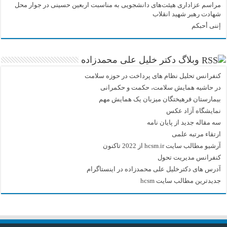
مراسم عزاداری هیئت‌های دانشجویی به مناسبت اربعین حسینی در جوار محل
شهادت رهبر شهید انقلاب
إننی أحبکم
وبلاگ دکتر خلیل علی محمدزاده
کنفرانس تحلیل نظام های پرداخت در حوزه سلامت
در حاشیه همایش سلامت، حکمت و حکمرانی
بیمارستان فرهیختگان میزبان یک همایش مهم
نمایشگاه آزاد عکس
سه مقاله جدید از پایان نامه
ارتقاء مرتبه علمی
آرشیو مطالب سایت hcsm.ir از 2022 تاکنون
کنفرانس مدیریت تحول
آدرس های دکترخلیل علی محمدزاده در اینستاگرام
جدیدترین مطالب سایت hcsm