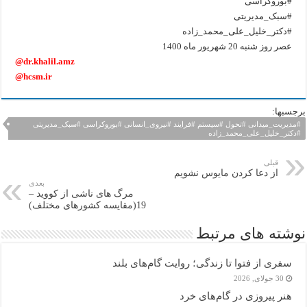
#بوروکراسی
#سبک_مدیریتی
#دکتر_خلیل_علی_محمد_زاده
عصر روز شنبه 20 شهریور ماه 1400
@dr.khalil.amz
@hcsm.ir
برجسبها:
#مدیریت_میدانی #تحول #سیستم #فرایند #نیروی_انسانی #بوروکراسی #سبک_مدیریتی
#دکتر_خلیل_علی_محمد_زاده
قبلی
از دعا کردن مایوس نشویم
بعدی
مرگ های ناشی از کووید –
19(مقایسه کشورهای مختلف)
نوشته های مرتبط
سفری از فتوا تا زندگی؛ روایت گام‌های بلند
30 جولای, 2026
هنر پیروزی در گام‌های خرد