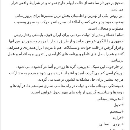
صحیح برخوردار ساخته، از حالت ابهام خارج نموده و در شرایط واقعی قرار
می دهد.
این روش یکی از بهترین و اطمینان بخش ترین مسیرها برای بروزرسانی
وضعیت موجود و حتی کسب اطلاعات محرمانه و حرکت به سوی وضعیت
مطلوب و متعالی است.
تمام اعضاء و مدیران دولت مردمی برای ایران قوی، بایستی رفتار رئیس
جمهوری را الگوی خویش بدانند و از طریق دیدار با مردم و حضور در بین آنها
و قرار گرفتن در قلب حوادث و مشکلات، هم با مردم ابراز همدردی و همراهی
کنند و هم راه حل های قاطع و برنامه های کارآمدی را تدوین و به اقدام و عمل
برسانند.
در چارچوب این سبک مدیریتی، گره ها زودتر و آسانتر گشوده می شود،
بوروکراسی کم می گردد، امید و اعتماد آفریده می شود و مردم به مشارکت
هر چه بیشتر برای حل مشکلات کشور، ترغیب می گردند.
همبستگی مومنانه ملت و دولت در راه مناسب سازی سیستم ها، فرآیندها و
رویه ها و شایسته گزینی، از پایه های مهم تحول خواهی است.
#مدیریت_میدانی
#تحول
#سیستم
#فرایند
#نیروی_انسانی