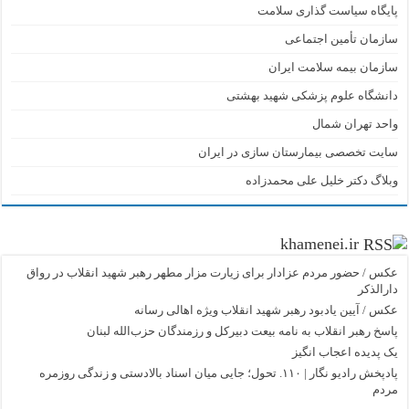
پایگاه سیاست گذاری سلامت
سازمان تأمین اجتماعی
سازمان بیمه سلامت ایران
دانشگاه علوم پزشکی شهید بهشتی
واحد تهران شمال
سایت تخصصی بیمارستان سازی در ایران
وبلاگ دکتر خلیل علی محمدزاده
khamenei.ir
عکس / حضور مردم عزادار برای زیارت مزار مطهر رهبر شهید انقلاب در رواق
دارالذکر
عکس / آیین یادبود رهبر شهید انقلاب ویژه اهالی رسانه
پاسخ رهبر انقلاب به نامه بیعت دبیرکل و رزمندگان حزب‌الله لبنان
یک پدیده اعجاب انگیز
پادپخش رادیو نگار | ۱۱۰. تحول؛ جایی میان اسناد بالادستی و زندگی روزمره
مردم