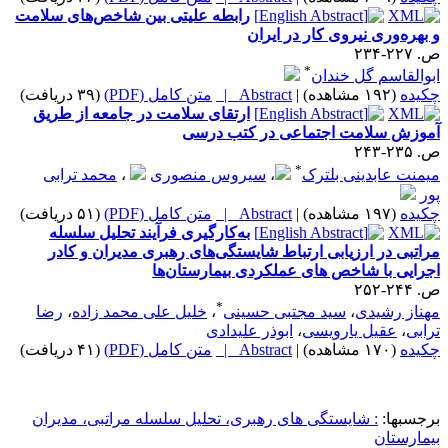
رابطه علیتی بین شاخص‌های سلامت
و بهره‌وری نیروی کار در ایران
ص. ۲۲۷-۲۳۴
*
ابوالقاسم گل خندان
چکیده
(۱۹۲ مشاهده)
|
Abstract |
متن کامل (PDF)
(۳۹ دریافت)
ارتقای سلامت در جامعه از طریق
آموزش سلامت اجتماعی در کتب درسی
ص. ۲۳۵-۲۴۳
*
میمنت عابدینی بلترک
،
سیروس منصوری
،
محمد ترابی
پور
چکیده
(۱۹۷ مشاهده)
|
Abstract |
متن کامل (PDF)
(۵۱ دریافت)
به‌کارگیری فرآیند تحلیل سلسله
مراتبی در ارزیابی ارتباط شایستگی‌های رهبری مدیران و کادر
اجرایی با شاخص های عملکردی بیمارستان‌ها
ص. ۲۴۴-۲۵۲
*
مهناز رشیدی
،
سید مجتبی حسینی
،
خلیل علی محمد زاده
،
رضا
ترابی
،
عقیل یارویسی
،
ابوذر علیدادی
چکیده
(۱۷۰ مشاهده)
|
Abstract |
متن کامل (PDF)
(۴۱ دریافت)
برجسبها:
: شایستگی های رهبری، تحلیل سلسله مراتبی، مدیران
بیمارستان