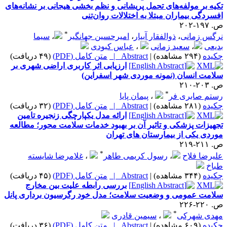
تکیه بر مولفه‌های تحمل پریشانی و نظم بخشی هیجانی بر نشانه‌های
افسردگی بیماران مبتلا به اختلالات روان‌تنی
ص. ۱۹۷-۲۰۲
*
نرگس زمانی
،
ذوالفقار آبیار
،
امیرحسین جهانگیر
،
سیما
بدیعی
،
سعید زمانی
،
عباس کبودی
چکیده
(۲۹۴ مشاهده)
|
Abstract |
متن کامل (PDF)
(۴۹ دریافت)
ارزیابی اثر کاربری اراضی شهری بر
سلامت انسان (نمونه موردی شهر اسفراین)
ص. ۲۰۳-۲۱۰
*
رستم صابری فر
،
پیمان پایا
چکیده
(۲۸۱ مشاهده)
|
Abstract |
متن کامل (PDF)
(۳۲ دریافت)
ارائه مدل یکپارچگی زنجیره تامین
تجهیزات پزشکی و تاثیر آن بر بهبود خدمات سلامت محور؛ مطالعه
موردی یکی از بیمارستان های تهران
ص. ۲۱۱-۲۱۹
*
علیرضا فلاح
،
رسول کریمی طاهر
،
غلامرضا شایسته
طباخ
چکیده
(۳۴۴ مشاهده)
|
Abstract |
متن کامل (PDF)
(۴۵ دریافت)
بررسی رابطه علیت بین مخارج
سلامت عمومی و وضعیت سلامت؛ مدل خود رگرسیون برداری پانل
ص. ۲۲۰-۲۲۶
*
مهدی شهرکی
،
سیمین قادری
چکیده
(۶۰۹ مشاهده)
|
Abstract |
متن کامل (PDF)
(۳۶ دریافت)