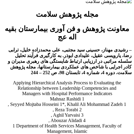
AHP
در
مجله پژوهش سلامت
ارزیابی
ارتباط
شایستگی‌های
معاونت پژوهش و فن آوری بیمارستان بقیه
رهبری
اله عج
با
شاخص
های
– رشیدی مهناز، حسینی سید مجتبی، علی محمدزاده خلیل، ترابی
عملکردی
رضا، یارویسی عقیل، علیدادی ابوذر. به کارگیری فرآیند تحلیل
بیمارستان‌ها
سلسله مراتبی در ارزیابی ارتباط شایستگی های رهبری مدیران و
کادر اجرایی با شاخص های عملکردی بیمارستانها، مجله پژوهش
سلامت.
دوره 4، شماره 4، تابستان 98، ص 252 – 244
Applying Hierarchical Analysis Process to Evaluating the
Relationship between Leadership Competencies and
Managers with Hospital Performance Indicators
Mahnaz Rashidi 1
, Seyyed Mojtaba Hosseini 1*, Khalil Ali Mohammad Zadeh 1
, Reza Torabi 2
, Aghil Yarvaisi 3
, Abouzar Alidadi 4
1 Department of Health Services Management, Faculty of
Management, Islamic