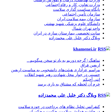
وزارت تعاون, کار و رفاه اجتماعی
پایگاه سیاست گذاری سلامت
سازمان تأمین اجتماعی
سازمان بیمه سلامت ایران
دانشگاه علوم پزشکی شهید بهشتی
واحد تهران شمال
سایت تخصصی بیمارستان سازی در ایران
وبلاگ دکتر خلیل علی محمدزاده
khamenei.ir
نماهنگ |‌ گرچه دوریم به یاد تو سخن میگوییم...
اربعین فراق
مراسم عزاداری هیئت‌های دانشجویی به مناسبت اربعین
حسینی در جوار محل شهادت رهبر شهید انقلاب
إننی أحبکم
خرم آن لحظه که مشتاق به یاری برسد
وبلاگ دکتر خلیل علی محمدزاده
کنفرانس تحلیل نظام های پرداخت در حوزه سلامت
در حاشیه همایش سلامت، حکمت و حکمرانی