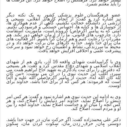
را باید مغتنم شمرد.
عضو فرهنگستان علوم پزشکی کشور به یک نکته دیگر
نیز اشاره کرد و گفت: از انجام کارهای انقلابی، بسیجی و
ارزشی در دانشگاه خجالت نکشیم، گاهی از عدم همکاری ها،
از جوسازی ها و کنایه ها، احساس خستگی و فرسودگی نکنیم.
امتی که به پیامبر اکرم(ص) گرویده است، ماموریت استقامت
دارد. چارچوب های قانونی، ما را از آرمان خواهی دور نکند. هم
مقررات را رعایت کنیم و هم آرمان گرا باشیم. اگر فعالیت های
مان برای خدا باشد. خدا به کارهای مان برکت خواهد داد و در
محیط ما سرزندگی، نشاط و اطمینان رخ خواهد نمود و سرعت
پیشرفت علمی و اخلاقی افزایش خواهد یافت.
وی با گرامیداشت شهدای واقعه 16 آذر، یادی هم از شهدای
انقلاب اسلامی و شهدای دفاع مقدس کرد و گفت: هر بسیجی
که دفترش را برای ثبت یادگاری به شهید حاج ابراهیم همت می
سپرد، اغلب این حدیث نبوی را در آن می نوشت: «
من كان
لله كان الله له».
حدیث از پیامبر اكرم(صلی ‌الله ‌علیه‌ و آله)
است که فرمودند: هر كس كه از برای خدا باشد، خداوند برای
اوست.
وی به ادامه این حدیث نبوی هم اشاره نمود و گفت: هر كس امر
دینش را اصلاح نماید، خداوند امر دنیایش را اصلاح كند، و هر
كس آنچه را ميان او و خداست اصلاح نمايد، خداوند آنچه را بين
او و مردم است، اصلاح كند.
دکتر علی محمدزاده گفت: اگر حرکت مان، در جهت خدا باشد.
دوستی مان، حرف زدن مان، سكوت کردن مان، سكون