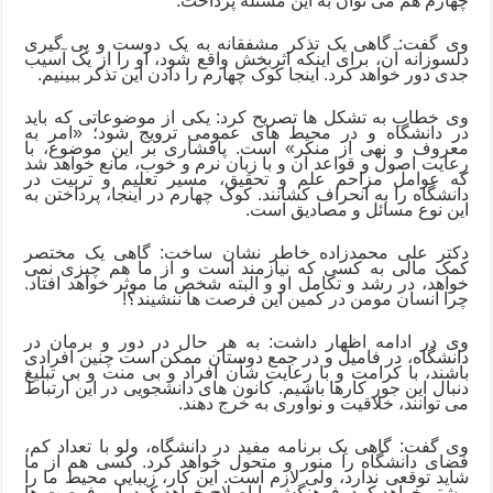
چهارم هم می توان به این مسئله پردا
خت.
وی گفت: گاهی یک تذکر مشفقانه به یک دوست و پی گیری
دلسوزانه آن، برای اینکه اثربخش واقع شود، او را از یک آسیب
جدی دور خواهد کرد. اینجا کوک چهارم را دادن این تذکر ببینیم.
وی خطاب به تشکل ها تصریح کرد: یکی از موضوعاتی که باید
در دانشگاه و در محیط های عمومی ترویج شود؛
«ا
مر به
معروف و نهی از منکر
»
است. پافشاری بر این موضوع، با
رعایت اصول و قواعد آن و با زبان نرم و خوب، مانع خواهد شد
که عوامل مزاحم علم و تحقیق، مسیر تعلیم و تربیت در
دانشگاه را به انحراف کشانند. کوک چهارم در اینجا، پرداختن به
این نوع مسائل و مصادیق است.
دکتر علی محمدزاده خاطر نشان ساخت: گاهی یک مختصر
کمک مالی به کسی که نیازمند است و از ما هم چیزی نمی
خواهد، در رشد و تکامل او و البته شخص ما موثر خواهد افتاد.
چرا انسان مومن در کمین این فرصت ها ننشیند؟!
وی در ادامه اظهار داشت: به هر حال در دور و برمان در
دانشگاه، در فامیل و در جمع دوستان ممکن است چنین افرادی
باشند، با کرامت و با رعایت شأن افراد و بی منت و بی تبلیغ
دنبال این جور کارها باشیم. کانون های دانشجویی در این ارتباط
می توانند، خلاقیت و نوآوری به خرج دهند.
وی گفت: گاهی یک برنامه مفید در دانشگاه، ولو با تعداد کم،
فضای دانشگاه را منور و متحول خواهد کرد. کسی هم از ما
شاید توقعی ندارد، ولی لازم است. این کار، زیبایی محیط ما را
بیشتر خواهد کرد. فرهنگش را اصلاح خواهد کرد. این فرصت ها