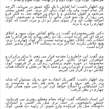
وی اظهار داشت: اما کفاش با یک نگاه عمیق در می‌یابد، اگرچه
کار تمام است ولی یک کوک دیگر اگر بزند، عمر کفش بیشتر
می‌شود و کفش محکمتر و با دوام تر خواهد شد.
به فکر فرو
می رود؛ از یک سو قرار مالی را گذاشته و نمی‌شود، اجرت
اضافه طلب کند و از سوی دیگر دو دل و مردد است که کوک
چهارم را بزند یا نزند.
دکتر علی محمدزاده گفت: در واقع کقاش میان سود و اخلاق
حرفه ای گیر کرده است،.
یک دو راهی ساده که هرکدام را هم
انتخاب کند، خلاف عقل و توجیه نیست.
اگر کوک چهارم را نزند،
هیچ خلافی نکرده. اما اگر بزند به رسالت ۱۲۴ هزار پیامبر عمل
کرده است.
وی گفت: این خاطره را مقدمه قرار می دهم، تا برای برادران و
خواهران خودم؛ نکاتی عرض کنم. برای هر کدام از ما،
مخصوصا در حوزه علوم پزشکی، زندگی پر از فرصت کوک
چهارم است و عزیزان، من و شما بارها در نقش و جایگاه همان
کفاش‌ دو دل قرار می گیریم.
وی اظهار داشت: گاهی یک انتقاد به حق به یک مسئول که شاید
زیر بار هم نرود و اخم و تخم هم بکند و مداومت بر
آن، اشتباهاتی را اصلاح خواهد کرد. این را می شود همان کوک
چهارم در نظر گرفت.
این استاد دانشگاه گفت: اینکه مقام معظم رهبری می فرمایند،
جنبش دانشجویی در جنگ نرم مثل یک افسر، و استادان
دانشگاه مثل یک فرمانده وارد شوند، از زاویه دید همین کوک