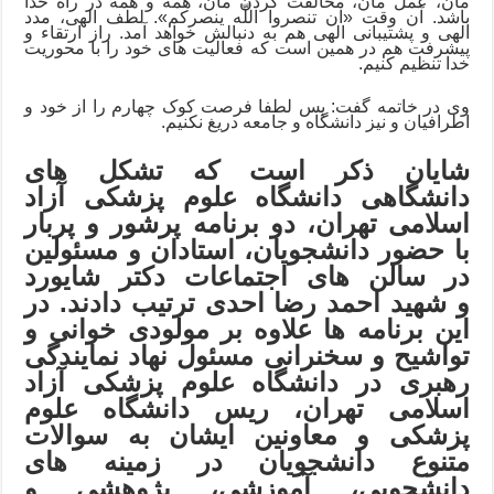
مان، عمل مان، مخالفت کردن مان، همه و همه در راه خدا
باشد. آن وقت «ان تنصروا اللّه ینصركم». لطف الهی، مدد
الهی و پشتیبانی الهی هم به دنبالش خواهد آمد. راز ارتقاء و
پیشرفت هم در همین است که فعالیت های خود را با محوریت
خدا تنظیم کنیم.
وی در خاتمه گفت: پس لطفا فرصت کوک چهارم را از خود و
اطرافیان و نیز دانشگاه و جامعه دریغ نکنیم.
شایان ذکر است که تشکل های
دانشگاهی دانشگاه علوم پزشکی آزاد
اسلامی تهران، دو برنامه پرشور و پربار
با حضور دانشجویان، استادان و مسئولین
در سالن های اجتماعات دکتر شایورد
و شهید احمد رضا احدی ترتیب دادند. در
این برنامه ها علاوه بر مولودی خوانی و
تواشیح و سخنرانی مسئول نهاد نمایندگی
رهبری در دانشگاه
علوم پزشکی آزاد
اسلامی تهران
، ریس دانشگاه علوم
پزشکی و معاونین ایشان به سوالات
متنوع دانشجویان در زمینه های
دانشجویی، آموزشی، پژوهشی و