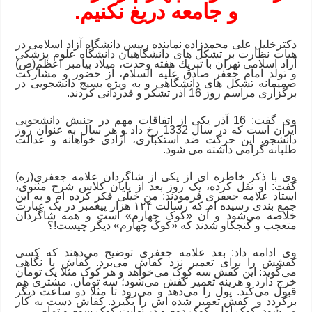
و جامعه دریغ نکنیم.
دکترخلیل علی محمدزاده نماینده رییس دانشگاه آزاد اسلامی در
هیات نظارت بر تشکل های دانشگاهیان دانشگاه علوم پزشکی
آزاد اسلامی تهران با تبريك هفته وحدت، میلاد پیامبر اعظم(ص)
و تولد امام جعفر صادق علیه السلام، از حضور و مشارکت
صمیمانه تشکل های دانشگاهی و به ویژه بسیج دانشجویی در
برگزاری مراسم
روز 16 آذر تشکر و قدردانی کردند.
وی گفت: 16 آذر یکی از اتفاقات مهم در جنبش دانشجویی
ایران است که در سال 1332 رخ داد و هر سال به عنوان روز
دانشجو، این حرکت ضد استکباری، آزادی خواهانه و عدالت
طلبانه گرامی داشته می شود.
وی با ذکر خاطره ای از
یکی از شاگردان علامه جعفری(ره)
گفت: او نقل کرده، یک روز بعد از پایان کلاس شرح مثنوی،
استاد علامه جعفری فرمودند:
من خیلی فکر کرده ام و به این
جمع بندی رسیده ام که رسالت ۱۲۴ هزار پیغمبر در یک عبارت
خلاصه می‌شود و آن «کوک چهارم» است و همه شاگردان
متعجب و کنجکاو شدند که «کوک چهارم» دیگر چیست!؟
وی ادامه داد: بعد علامه جعفری توضیح می‌دهند که
کسی
کفشش را برای تعمیر نزد کفاش می‌برد. کفاش با نگاهی
می‌گوید: این کفش سه کوک می‌خواهد و هر کوک مثلا یک تومان
خرج دارد و هزینه تعمیر کفش می‌شود؛ سه تومان.
مشتری هم
قبول می‌کند. پول را می‌دهد و می‌رود تا مثلا دو ساعت دیگر
برگردد و کفش تعمیر شده اش را بگیرد.
کفاش دست به کار
می‌شود. کوک اول، کوک دوم و در نهایت کوک سوم و تمام …