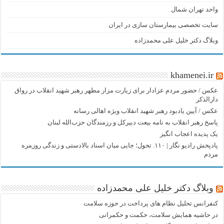
واحد تهران شمال
سایت تخصصی بیمارستان سازی در ایران
وبلاگ دکتر خلیل علی محمدزاده
khamenei.ir
عکس / حضور مردم عزادار برای زیارت مزار مطهر رهبر شهید انقلاب در رواق
دارالذکر
عکس / آیین یادبود رهبر شهید انقلاب ویژه اهالی رسانه
پاسخ رهبر انقلاب به نامه بیعت دبیرکل و رزمندگان حزب‌الله لبنان
یک پدیده اعجاب انگیز
پادپخش رادیو نگار | ۱۱۰. تحول؛ جایی میان اسناد بالادستی و زندگی روزمره
مردم
وبلاگ دکتر خلیل علی محمدزاده
کنفرانس تحلیل نظام های پرداخت در حوزه سلامت
در حاشیه همایش سلامت، حکمت و حکمرانی