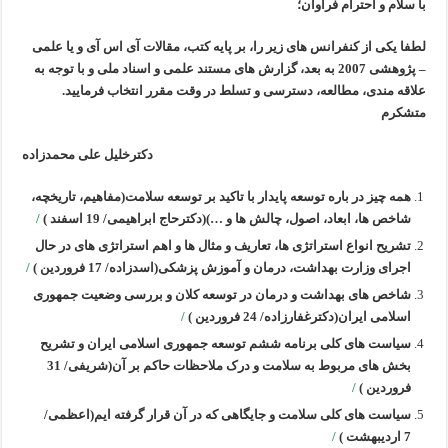
با سلام و احترام فراوان؛
برنامه
ریزی
بهداشتی
لطفا یکی از کنفرانس های زیر را، بر پایه کتب، مقالات آی اس آی و یا علمی
و
درمانی
– پژوهشی 2007 به بعد، گزارش های مستند علمی و اسناد ملی
و
با توجه به
علاقه مندی، مطالعه، دسترسی و تسلط در وقت مقرر انتخاب فرمایید.
متشکرم
دکترخلیل علی محمدزاده
همه چیز در باره توسعه پایدار با تاکید بر توسعه سلامت(مفاهیم، تاریخچه،
شاخص ها، ابعاد، اصول، چالش ها و …)(دکترحاج ابراهیمی/ 19 اسفند )
/
تشریح انواع استراتژی ها، تعاریف و مثال ها و اهم استراتژی های در حال
اجرای وزارت بهداشت، درمان و آموزش پزشکی(اسدزاده/ 17 فروردین )
/
شاخص های بهداشت و درمان در توسعه کلان و بررسی وضعیت جمهوری
اسلامی ایران(دکترغفارزاده/ 24 فروردین )
/
سیاست های کلی برنامه ششم توسعه جمهوری اسلامی ایران و تشریح
بخش های مربوط به سلامت و درک ملاحظات حاکم بر آن(شریفی/ 31
فروردین )
/
سیاست های کلی سلامت و جایگاهی که در آن قرار گرفته ایم(اعظمی/
7 اردیبهشت )
/