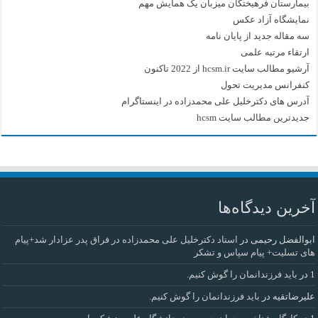
بیمارستان فرهیختگان میزبان یک همایش مهم
نمایشگاه آزاد عکس
سه مقاله جدید از پایان نامه
ارتقاء مرتبه علمی
آرشیو مطالب سایت hcsm.ir از 2022 تاکنون
کنفرانس مدیریت تحول
آدرس های دکترخلیل علی محمدزاده در اینستاگرام
جدیدترین مطالب سایت hcsm
آخرین دیدگاه‌ها
ابوالفضل رحیمی
در
استاد دکترخلیل علی محمدزاده در فراق پدر عزادار شد+پیام
های تسلیت+ پیام سپاس و تشکر
1
در
باید فرزندانمان را گوش کنیم.
علیرضاتقیه
در
باید فرزندانمان را گوش کنیم.