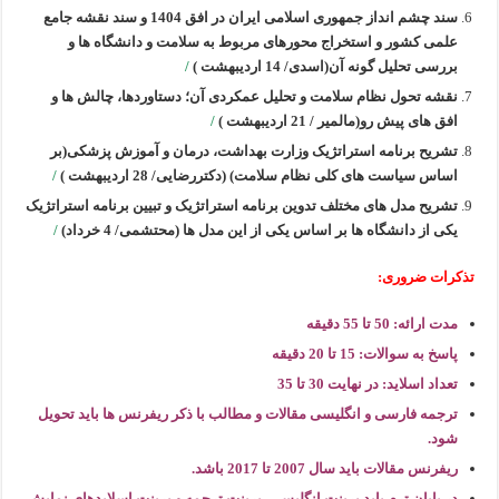
سند چشم انداز جمهوری اسلامی ایران در افق 1404 و سند نقشه جامع
علمی کشور و استخراج محورهای مربوط به سلامت و دانشگاه ها و
بررسی تحلیل گونه آن(اسدی/ 14 اردیبهشت )
/
نقشه تحول نظام سلامت و تحلیل عمکردی آن؛ دستاوردها، چالش ها و
افق های پیش رو(مالمیر / 21 اردیبهشت )
/
تشریح برنامه استراتژیک وزارت بهداشت، درمان و آموزش پزشکی(بر
اساس سیاست های کلی نظام سلامت) (دکتررضایی/ 28 اردیبهشت )
/
تشریح مدل های مختلف تدوین برنامه استراتژیک و تبیین برنامه استراتژیک
یکی از دانشگاه ها بر اساس یکی از این مدل ها
(محتشمی/ 4 خرداد)
/
تذکرات ضروری:
مدت ارائه: 50 تا 55 دقیقه
پاسخ به سوالات: 15 تا 20 دقیقه
تعداد اسلاید: در نهایت 30 تا 35
ترجمه فارسی و انگلیسی مقالات و مطالب با ذکر ریفرنس ها باید تحویل
شود.
ریفرنس مقالات باید سال 2007 تا 2017 باشد.
در پایان ترم باید پرینت انگلیسی، پرینت ترجمه و پرینت اسلایدهای نمایش