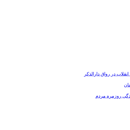
قلاب در رواق دارالذکر
نان