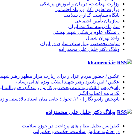
وزارت بهداشت، درمان و آموزش پزشکی
وزارت تعاون, کار و رفاه اجتماعی
پایگاه سیاست گذاری سلامت
سازمان تأمین اجتماعی
سازمان بیمه سلامت ایران
دانشگاه علوم پزشکی شهید بهشتی
واحد تهران شمال
سایت تخصصی بیمارستان سازی در ایران
وبلاگ دکتر خلیل علی محمدزاده
khamenei.ir
عکس / حضور مردم عزادار برای زیارت مزار مطهر رهبر شهید ان
عکس / آیین یادبود رهبر شهید انقلاب ویژه اهالی رسانه
پاسخ رهبر انقلاب به نامه بیعت دبیرکل و رزمندگان حزب‌الله لب
یک پدیده اعجاب انگیز
پادپخش رادیو نگار | ۱۱۰. تحول؛ جایی میان اسناد بالادستی و زندگی روزمره مردم
وبلاگ دکتر خلیل علی محمدزاده
کنفرانس تحلیل نظام های پرداخت در حوزه سلامت
در حاشیه همایش سلامت، حکمت و حکمرانی