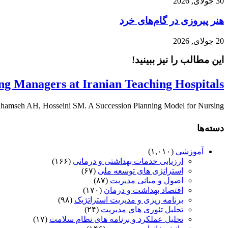
30 جولای, 2026
هنر پیروزی در گام‌های خرد
20 جولای, 2026
این مطالب را نیز ببینید!
ng Managers at Iranian Teaching Hospitals
seh AH, Hosseini SM. A Succession Planning Model for Nursing ...
دسته‌ها
آموزشی
(۱,۰۱۰)
ارزیابی خدمات بهداشتی و درمانی
(۱۶۶)
استراتژی های توسعه ملی
(۶۷)
اصول و مبانی مدیریت
(۸۷)
اقتصاد بهداشت و درمان
(۱۷۰)
برنامه ریزی و مدیریت استراتژیک
(۹۸)
تحلیل تئوری های مدیریت
(۲۴)
تحلیل عملکرد و برنامه های نظام سلامت
(۱۷)