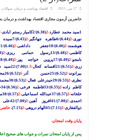
17 می, 2015
اقتصاد بهداشت و درمان
,
سوالات
,
حاضرین آزمون مجازی اقتصاد بهداشت و درمان به ت
1سید محمد عطارد
-2
(6.38)/2کامیار رستم ابادی
-2
نوری
-2
(6.44)/6طاهره جهانگیر
-2
(6.45)/7سیده شیما شجاعی
هوشمند
-2
(6.46)/10جعفر داداشی
-2
(6.46)/11سیده مرضیه هاشمی اصل
کاظمی
-2
(6.48)/13رسول حمامی ریزی
-2
(6.48)/14مینا داورپناه
نامجو
-2
(6.49)/17پروین خواجه پور
-2
(6.49)/18صابره نصیری
زری
-2
(6.51)/21افسانه کحال
-1.5
(7.00)/22سید سعید جعفری
بیرانوند
-2
(6.52)/25حسن آذر
-1
(6.52)/26محمد منفرد
نظری
-2
(6.53)/29حیدرعلی فعال
-2
(6.53)/30محمدرضا نویدی
کاظم زاده
-2
(6.55)/33فاطمه فرخی
-2
(6.56)/34حسن صابری
خلخانه
-2
(6.57)/37عبدالله اسماعیلی
-2
(6.57)/38مریم آقابابایی
احمدی
-2
(7.00)/41
افروز آهین
-2
(7.00)/42علی ولدی بیراموند
ذوالفقاری
-2
(7.11)/45الهام دروهی
-2
(7.15).
حاضرین آ
پایان وقت امتحان.
پس از پایان امتحان نمرات و جواب های صحیح اعل