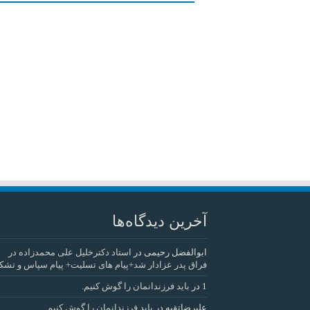
آخرین دیدگاه‌ها
ابوالفضل رحیمی
در
استاد دکترخلیل علی محمدزاده در
فراق پدر عزادار شد+پیام های تسلیت+ پیام سپاس و تشک
1
در
باید فرزندانمان را گوش کنیم.
علیرضاتقیه
در
باید فرزندانمان را گوش کنیم.