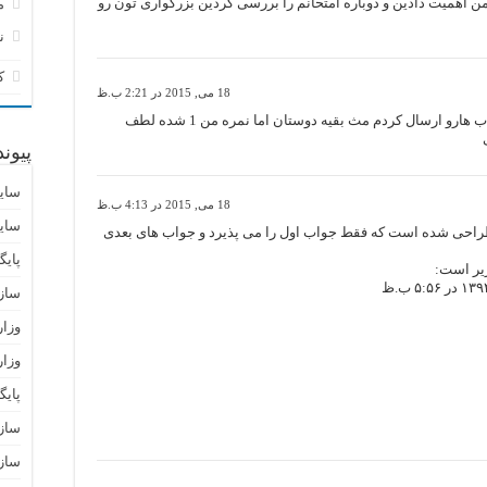
ن اهمیت دادین و دوباره امتحانم را بررسی کردین بزرگواری تون رو
م
ن
ک
18 می, 2015 در 2:21 ب.ظ
سلام استاد ببخشید من چن بار جواب هارو ارسال کردم مث بقیه دوستان اما نمره من 1 شده لطف
پیون
سای
18 می, 2015 در 4:13 ب.ظ
سای
راحی شده است که فقط جواب اول را می پذیرد و جواب های بعدی
پایگ
یر است:
ساز
وزا
وزار
پای
سازم
سازم