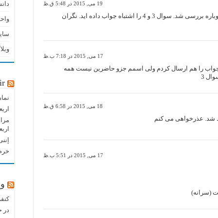
دان
19 می, 2015 در 5:48 ق.ظ
با سلام. پاسخ های شما دوباره بررسی شد. سوال 3 و 4 را اشتباه جواب داده اید. نگران
واحد
سای
وبلا
17 می, 2015 در 7:18 ب.ظ
جواب را هم ارسال کردم ولی اسمم جزو حاضرین نیست همه
ال 3
ir
نماه
18 می, 2015 در 6:58 ق.ظ
اربع
اظ شد. عذرخواهی می کنم
مراس
اربع
إننی
خرم 
17 می, 2015 در 5:51 ب.ظ
وب
کنفر
در 