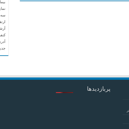
بیما
نما
سه م
ارتق
آرشیو م
کنف
آدرس
جدید
پربازدیدها
ر