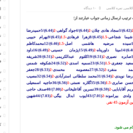
کلاسی
,
نمره کلاسی
۱۰ دیدگاه
ا
ا
رتیب ارسال زمانی جواب عبارتند از؛
ب
(6.42)/3سجاد هادی چلان
-2
(6.44)/4جواد گواهی
-2
(6.44)/5حمیدرضا
ت
-1.5
(6.45)/8زهرا فرهادی
-1.5
(6.45)/9بهرام حبیبی
-1.5
(6.46)/12محمدکاظم
ت
-2
(6.49)/15پژمان حسینی
-2
(6.49)/16داود
د
-2
(6.51)/19کلثوم عبدالکریمی
-2
(6.51)/20شریفه
و
-1.5
(6.51)/23سمیه اسدی
-2
(6.52)/24شکوفه شمس
-2
(6.52)/27معصومه محمدی
-2
(6.53)/28جعفر
ر
-2
(6.54)/31محمد سلطانی استرآبادی
-2
(6.54)/32مصیب
ر
-1.5
(6.56)/35گلاره نعمتی
-1
(6.56)/36حاجیه اسمعیلی
س
-2
(6.59)/39نسرین آقاعلیخانی
-2
(
7.00)/40صدف حاجی
-2
(7.01)/43ایوب ابدال بیگی
-2
(7.03)/44شهین
س
زمون 45 نفر.
س
س
ک
ام می شود.