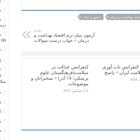
م
م
تصاد بهداشت و درمان
حضور و غیاب
م
درم
بعدی
م
آزمون میان ترم اقتصاد بهداشت و
(۵)
درمان + جواب درست سوالات
ن
ا
کنفرانس تاب آوری
کنفرانس عدالت در
ب
امت ایران + پاسخ
سلامت(فرهنگستان علوم
ا
پزشکی/ ۱۷ آذر) + سخنرانان و
سلا
موضوعات
3 دسامبر, 2025
ج
د
ک
م
م
و