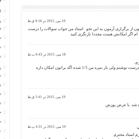
ا
پ
19 می, 2015 در 8:16 ق.ظ
د
ن از برگزاری آزمون به این نحو . استاد من جواب سوالات را درست
 ام اگر امکانش هست مجددا بازنگری کنید.
س
ن
18 می, 2015 در 6:43 ب.ظ
ن
م،
ببخشید من جواب همه سوالات رو درست نوشتم ولی باز نمره من 1/5 شده اگه براتون امکان داره
پ
ب
پ
ت
19 می, 2015 در 5:41 ق.ظ
ت
ح شد. با عرض پوزش
خ
خ
ی
19 می, 2015 در 4:31 ب.ظ
ع
 استاد محترم.