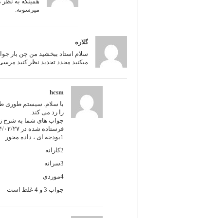
همینکه به نظر م
میرسونه.
گلاره
میکنید مجدد تجدید نظر کنید.مرسی
hcsm
با سلام. سیستم طوری ط
را رد می کند.
جواب های شما به شرح ز
فرستاده شده در ۱۳۹۴/۰۲/۲۷ در ۵:۵۶ ب.ظ
1بودجه ای ، داده محور
2کارانه
3سرانه
4موردی
جواب 3 و 4 غلط است