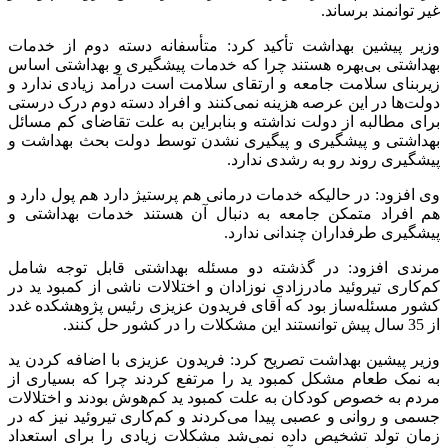
غیر توانمند برساند.
وزیر پیشین بهداشت تأکید کرد:‌ متأسفانه دسته دوم از خدمات
بهداشتی بی‌بهره هستند چرا که خدمات پیشگیری و بهداشتی اساس
زیربنای سلامت جامعه و ارتقای سلامت است درآمد زیادی ندارد و
دولت‌ها در این عرصه هزینه نمی‌کنند و افراد دسته دوم درک درستی
برای مطالبه از دولت نداشته و بنابراین به علت تقاضای کم مسائل
بهداشتی و پیشگیری و پیگیری نشدن توسط دولت بحث بهداشت و
پیشگیری روند رو به رشدی ندارد.
وی افزود: در حالیکه خدمات درمانی هم پرستیژ دارد هم پول دارد و
هم افراد متمکن جامعه به دنبال آن هستند خدمات بهداشتی و
پیشگیری طرفداران چندانی ندارد.
مرندی افزود: در گذشته دو مسئله بهداشتی قابل توجه شامل
کم‌کاری تیروئید مادرزادی نوزادان و اختلالات ناشی از کمبود ید در
کشور مسئله‌ساز بود که آقای فریدون عزیزی رئیس پژوهشکده غدد
از 35 سال پیش توانستند این مشکلات را در کشور حل کنند.
وزیر پیشین بهداشت تصریح کرد:‌ فریدون عزیزی با اضافه کردن ید
به نمک طعام مشکل کمبود ید را مرتفع کردند چرا که بسیاری از
مردم به خصوص کودکان به علت کمبود ید کم‌هوش بودند و اختلالات
جسمی و روانی و عصبی پیدا می‌کردند و کم‌کاری تیروئید نیز که در
زمان تولد تشخیص داده نمی‌شد مشکلات زیادی را برای استعداد