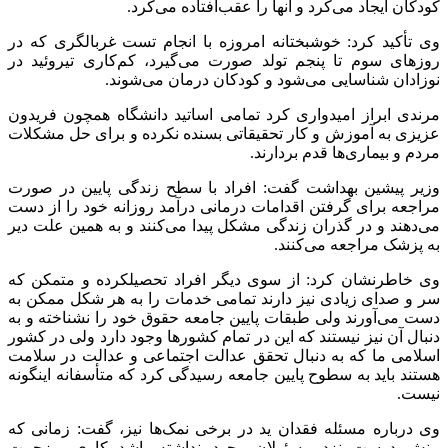
کودکان ایجاد می‌کرد و آنها را عقب‌افتاده می‌کرد.
وی تأکید کرد: خوشبختانه امروزه با انجام تست غربالگری که در
روزهای سوم تا پنجم تولد صورت می‌گیرد، کم‌کاری تیروئید در
نوزادان شناسایی می‌شود و کودکان درمان می‌شوند.
مرندی ابراز امیدواری کرد تمامی اساتید دانشگاه همچون فریدون
عزیزی به آموزش و کار تحقیقاتی بسنده نکرده و برای حل مشکلات
مردم و بیماری‌ها قدم بردارند.
وزیر پیشین بهداشت گفت: افراد با سطح زندگی پایین در صورت
مراجعه برای گرفتن اقدامات درمانی درآمد روزانه خود را از دست
می‌دهند و در گذران زندگی مشکل پیدا می‌کنند و به همین علت دیر
به پزشک مراجعه می‌کنند.
وی خاطرنشان کرد: از سوی دیگر افراد تحصیلکرده و متمکن که
سر و صدای زیادی نیز دارند تمامی خدمات را به هر شکل ممکن به
دست می‌آورند ولی طبقات پایین جامعه حقوق خود را نشناخته و به
دنبال آن نیز نیستند که این در تمام کشورها وجود دارد ولی در کشور
اسلامی ما که به دنبال تحقق عدالت اجتماعی و عدالت در سلامت
هستند باید به سطوح پایین جامعه رسیدگی کرد که متأسفانه اینگونه
نیست.
وی درباره مسئله فقدان ید در برخی نمک‌ها نیز، گفت: زمانی که
بینش درست نزد مسئولان وجود نداشته باشد کاری پرزحمت