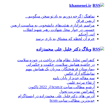
khamenei.ir
نماهنگ |‌ گرچه دوریم به یاد تو سخن میگوییم...
اربعین فراق
مراسم عزاداری هیئت‌های دانشجویی به مناسبت اربعین
حسینی در جوار محل شهادت رهبر شهید انقلاب
إننی أحبکم
خرم آن لحظه که مشتاق به یاری برسد
وبلاگ دکتر خلیل علی محمدزاده
کنفرانس تحلیل نظام های پرداخت در حوزه سلامت
در حاشیه همایش سلامت، حکمت و حکمرانی
بیمارستان فرهیختگان میزبان یک همایش مهم
نمایشگاه آزاد عکس
سه مقاله جدید از پایان نامه
ارتقاء مرتبه علمی
آرشیو مطالب سایت hcsm.ir از 2022 تاکنون
کنفرانس مدیریت تحول
آدرس های دکترخلیل علی محمدزاده در اینستاگرام
جدیدترین مطالب سایت hcsm