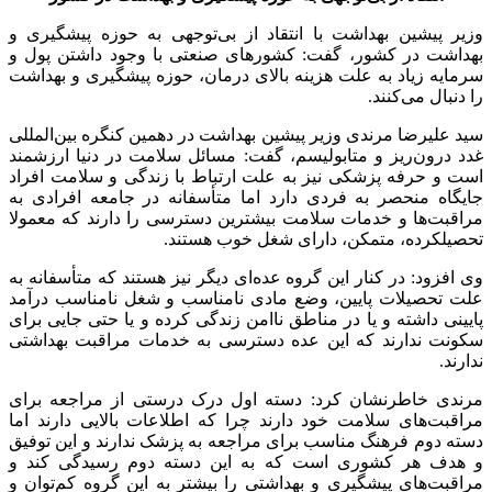
پیش
وزیر پیشین بهداشت با انتقاد از بی‌توجهی به حوزه پیشگیری و
و
بهداشت در کشور، گفت:‌ کشورهای صنعتی با وجود داشتن پول و
بهد
سرمایه زیاد به علت هزینه بالای درمان، حوزه پیشگیری و بهداشت
را دنبال می‌کنند.
سید علیرضا مرندی وزیر پیشین بهداشت در دهمین کنگره بین‌المللی
غدد درون‌ریز و متابولیسم، گفت: مسائل سلامت در دنیا ارزشمند
است و حرفه پزشکی نیز به علت ارتباط با زندگی و سلامت افراد
جایگاه منحصر به‌ فردی دارد اما متأسفانه در جامعه افرادی به
مراقبت‌ها و خدمات سلامت بیشترین دسترسی را دارند که معمولا
تحصیلکرده، متمکن، دارای شغل خوب هستند.
وی افزود: در کنار این گروه عده‌ای دیگر نیز هستند که متأسفانه به
علت تحصیلات پایین، وضع مادی نامناسب و شغل نامناسب درآمد
پایینی داشته و یا در مناطق ناامن زندگی کرده و یا حتی جایی برای
سکونت ندارند که این عده دسترسی به خدمات مراقبت بهداشتی
ندارند.
مرندی خاطرنشان کرد: دسته اول درک درستی از مراجعه برای
مراقبت‌های سلامت خود دارند چرا که اطلاعات بالایی دارند اما
دسته دوم فرهنگ مناسب برای مراجعه به پزشک ندارند و این توفیق
و هدف هر کشوری است که به این دسته دوم رسیدگی کند و
مراقبت‌های پیشگیری و بهداشتی را بیشتر به این گروه کم‌توان و