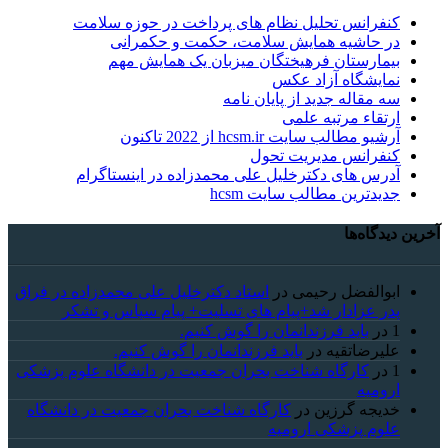
کنفرانس تحلیل نظام های پرداخت در حوزه سلامت
در حاشیه همایش سلامت، حکمت و حکمرانی
بیمارستان فرهیختگان میزبان یک همایش مهم
نمایشگاه آزاد عکس
سه مقاله جدید از پایان نامه
ارتقاء مرتبه علمی
آرشیو مطالب سایت hcsm.ir از 2022 تاکنون
کنفرانس مدیریت تحول
آدرس های دکترخلیل علی محمدزاده در اینستاگرام
جدیدترین مطالب سایت hcsm
آخرین دیدگاه‌ها
ابوالفضل رحیمی
در
استاد دکترخلیل علی محمدزاده در فراق
پدر عزادار شد+پیام های تسلیت+ پیام سپاس و تشکر
1
در
باید فرزندانمان را گوش کنیم.
علیرضاتقیه
در
باید فرزندانمان را گوش کنیم.
1
در
کارگاه شناخت بحران جمعیت در دانشگاه علوم پزشکی
ارومیه
خديجه گرزین
در
کارگاه شناخت بحران جمعیت در دانشگاه
علوم پزشکی ارومیه