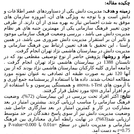
مولفه
چکيده مقاله:
های
زمينه و هدف:
مديريت دانش يکی از دستاوردهای عصر اطلاعات و
فرهنگ
دانش است و با توجه به ويژگی های آن، امروزه سازمان های
سازمانی
موفق به شدت احساس نياز به بهره مندی از آن دارند. از طرفی
و
چون تغيير فرهنگ سازمانی يکی از مهمترين جنبه های هر نظام
مديريت
مديريت دانش می باشد ، بررسی وضعيت فرهنگ سازمانی موجود
دانش
و تاثير آن بر استقرار مديريت دانش ضروری می باشد. در همين
راستا ، اين تحقيق با هدف تعيين ارتباط بين فرهنگ سازمانی و
مديريت دانش در بيمارستان هاشمی نژاد تهران انجام گرفت.
مواد و روشها:
پژوهش حاضر از نوع توصيفی مقطعی بود که در
تابستان 1388 در بيمارستان هاشمی نژاد تهران انجام گرفت .
جامعه آماری کليه کارکنان بيمارستان هاشمی نژاد بودند که از بين
آنها 120 نفر به صورت طبقه ای تصادفی به عنوان نمونه مورد
مطالعه انتخاب شدند. داده ها با استفاده از پرسشنامه جمع آوری و
با آزمون های anova، t-Test و همبستگی پيرسون و با استفاده از
نرم افزار آماری spss مورد تحليل قرار گرفتند.
نتايج:
اکثر افراد تحت بررسی در اين بيمارستان (72%)، وضعيت
فرهنگ سازمانی را مناسب ارزيابی کردند. بيشترين امتياز در بعد
مشارکت در کار و کمترين امتياز در بعد سازگاری حاصل شد.
وضعيت مديريت دانش نيز از سوی پاسخ دهندگان در حد متوسط
ارزيابی شد(63%). در نهايت رابطه آماری معناداری بين فرهنگ
سازمانی و مديريت دانش در سطح =0.01α با P-value=0.000 و
r=0.75 به دست آمد.