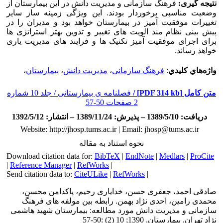
نتيجه گيری:
فرهنگ سازمانی و مديريت دانش در اين بيمارستان از
وضعيت مناسبی برخوردار بودند. اين ويژگی زمينه ساز ساير
تغييرات موفقيت آميز در بيمارستان خواهد بود و مديران را در
پيش بينی نظام مند الويت های تغيير و تدوين بهتر استراتژی ها
برای اجرای موفقيت آميز تکنيک ها و فرايند های مديريت ياری
خواهد رساند.
واژه‌هاي كليدي
:
فرهنگ سازمانی
،
مدیریت دانش
،
بیمارستان
،
متن كامل
[PDF 314 kb] /
فصلنامه ی بیمارستانی / جلد 10 شماره
2 صفحات 50-57
دریافت: 1389/5/10 – پذیرش: 1389/11/24 – انتشار: 1392/5/12
Website: http://jhosp.tums.ac.ir | Email: jhosp@tums.ac.ir
نحوه استناد به مقاله
Download citation data for:
BibTeX
|
EndNote
|
Medlars
|
ProCite
|
Reference Manager
|
RefWorks
|
Send citation data to:
CiteULike
|
RefWorks
|
صادقی احمد، جعفری حسن، خداياری رحيم، پاکدامن محسن،
محمدی رامين، احدی نژاد بهمن. رابطه بين مولفه های فرهنگ
سازمانی و مديريت دانش مورد مطالعه: بيمارستان شهيد هاشمی
نژاد تهران. بیمارستان. 1390; 10 (2) :50-57