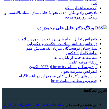
لبنان
یک پدیده اعجاب انگیز
پادپخش رادیو نگار | ۱۱۰. تحول؛ جایی میان اسناد بالادستی و
زندگی روزمره مردم
وبلاگ دکتر خلیل علی محمدزاده
کنفرانس تحلیل نظام های پرداخت در حوزه سلامت
در حاشیه همایش سلامت، حکمت و حکمرانی
بیمارستان فرهیختگان میزبان یک همایش مهم
نمایشگاه آزاد عکس
سه مقاله جدید از پایان نامه
ارتقاء مرتبه علمی
آرشیو مطالب سایت hcsm.ir از 2022 تاکنون
کنفرانس مدیریت تحول
آدرس های دکترخلیل علی محمدزاده در اینستاگرام
جدیدترین مطالب سایت hcsm
آخرین دیدگاه‌ها
ابوالفضل رحیمی
در
استاد دکترخلیل علی محمدزاده در فراق