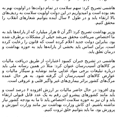
​هاشمی تصریح کرد: سهم سلامت در تمام دولت‌ها در اولویت نهم به
بعد بوده است و امیدواریم در این دولت اولویت سلامت به ردیف‌های
بالا ارتقاء یابد و در طول ۴ سال آینده بتوانیم شعارهای انقلاب را
محقق کنیم.
وزیر بهداشت تصریح کرد: اگر آن ۵ هزار میلیارد که از یارانه‌ها باید به
ما اختصاص می‌یافت محقق می‌شد خیلی از مشکلات برطرف شده
بود. بنابراین دولت جدید اعلام کرده است که قانون را رعایت کرده
است. براین اساس باید بخشی از یارانه‌ها باید به حوزه بهداشت و
درمان تعلق یابد.
هاشمی در تشریح جبران کمبود اعتبارات از طریق دریافت مالیات
بر کالاهای آسیب‌رسان عنوان کرد: مثلاً در همین رسانه ملی باید
درباره تبلیغات برخی مواد غذایی مانند نوشابه و سیگار مالیات و
عوارض کالاهای آسیب‌رسان آن گرفته شود. به هر حال عمده
مرگ‌های کشور براثر بیماری‌های غیر واگیر قلبی و عروقی است.
وی افزود: در حال حاضر مالیات بر ارزش افزوده ۶ درصد است و
باید مانند کشورهای پیشرو این رقم به یک عدد قابل قبولی ارتقاء
یابد و آن نیز به حوزه سلامت اختصاص یابد تا ما به بودجه کشور نیاز
نداشته باشیم. ای کاش وزارت بهداشت نیز مانند وزارت آموزش و
پرورش بود. ما باید بتوانیم خلق ثروت کنیم.