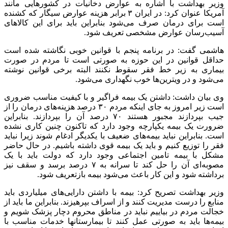
وزیر بهداشت با اشاره به عوارض دخانیات در کشورهایی مانند
آمریکا عنوان کرد: در ایران ۳ برابر هزینه عوارض سیگار که کشنده
است برای درمان صرف می‌شود بنابراین باید برای این کالاهای
آسیب‌رسان عوارض مشخصی تعریف شود.
هاشمی گفت: در برنامه پنجم با قوانین خوبی نگاشته شده است
حداقل قوانین در این حوزه به صورتی است تا مردم در صورت
بیماری به زیر خط فقر سقوط نکنند البته برخی قوانین نوشته
می‌شود و در ویترین‌ها خوب نگهداری می‌شود.
وی بیان داشت: داشتن یک بیمه فراگیر و با کیفیت مناسب ضروری
است زیر امروز به جای اینکه مردم ۳۰ درصد هزینه‌های درمان را از
جیب بپردازند مجبور هستند ۷۰ درصد آن را بپردازند. بنابراین
ضرورت یک بیمه یکپارچه وجود دارد که تاکنون چنین کاری نشده
است. بنابراین نباید بیمه‌های ضعیف با یکدیگر ادغام شوند زیرا نباید
فقر را توزیع کنیم و باید یک بیمه قوی داشته باشیم. در حال حاضر
مشکل با بیمه تامین اجتماعی وجود دارد که دولت باید با یک
مصوبه‌ای آن را حل کند تا سرانه به ۷ درصد برسد و سقف نیز
برداشته شود و این کار باعث می‌شود بیمه بازتعریف شود.
وزیر بهداشت تصریح کرد: بیمه با داشتن دارایی‌های میلیاردی باید
منابع را درست مدیریت کنند و از اسراف بپرهیزند. بنابراین ما باید از
خجالت مردم در بیاییم نباید در مناطق محروم دچار پزشک شویم و
بیمه‌ها باید به صورتی عمل کنند تا بیمارستانها خدمات مناسب با