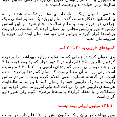
سال‌ها درس خوانده‌اند و زحمت کشیده‌اند.
هاشمی با بیان اینکه متاسفانه بیمه‌ها ورشکست شدند و به
بیمارستانها بدهکار هستند، گفت: بنابراین باید یک تصمیم انقلابی و یک
جراحی در حوزه بیمه و نظام سلامت انجام شود. بر این اساس
رئیس جمهور و رئیس مجلس نیز عنوان کردند که سلامت در اولویت
برنامه‌ها قرار گیرد تا بتوانیم طی دو، سه سال آینده این حوزه را
سروسامان دهیم.
کمبودهای دارویی به ۲۰ تا ۳۰ قلم
وی عنوان کرد: در زمانی که مسئولیت وزارت بهداشت را برعهده
گرفتیم بالغ بر ۳۵۰ قلم دارو در کشور دچار کمبود بود، قیمت‌ها ۴
برابر شده بود ولی امروز کمبودهای دارویی به ۲۰ تا ۳۰ قلم رسیده
است ولی این به آن معنا نیست که تمام کمبودها برطرف شده
است. در گذشته شماره تلفنی اعلام کرده بودند تا مردم تماس
بگیرند و مدارک دارویی خود را ارسال کنند تا بتوانند مابه‌التفاوت
هزینه‌های دارویی خود را دریافت کنند ولی امروز ما سعی کردیم این
مشکلات را با انعقاد قرارداد با بیمه‌ها برطرف کنیم ولی هنوز دارو
گران است.
۱۰ تا ۱۳ میلیون ایرانی بیمه نیستند
وزیر بهداشت با بیان اینکه تاکنون بیش از ۱۷۰ قلم دارو در لیست