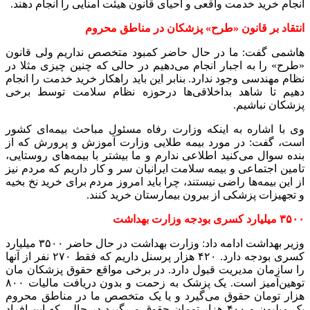
انجام خرید خدمت واقعی و احیای قانون هیئت امنایی را انجام دهند.
انتقاد بر قانون «طرح» پزشکان در مناطق محروم
هاشمی گفت: ما در حال حاضر کمبود متخصص نداریم ولی قانون
«طرح» را به اجبار انجام می‌دهیم در حالی که چنین چیزی مثلا در
نظام مهندسی وجود ندارد. بنابر این باید راهکار خرید خدمت را انجام
دهیم تا شاهد بداخلاقی‌ها درحوزه نظام سلامت توسط برخی
پزشکان نباشیم.
وی با اشاره به اینکه وزارت رفاه مسئول مباحث بیمه‌ای کشور
است، گفت: در مورد بیمه طلایی وزارت آموزش و پرورش که از
بنده سوال می‌کنید اطلاعی ندارم و ما بیشتر با بیمه‌های روستایی،
تامین اجتماعی و بیمه سلامت ایرانیان سر و کار داریم که مردم نیز
از این بیمه‌ها راضی نیستند، چرا باید امروز مردم برای خرید نخ بخیه
و تجهیزات پزشکی از بیرون بیمارستان خرید کنند.
۳۵۰۰ میلیارد کسری بودجه وزارت بهداشت
وزیر بهداشت ادامه داد: وزارت بهداشت در حال حاضر ۳۵۰۰ میلیارد
کسری بودجه دارد. ۴۲۰ هزار پرسنل داریم که فقط ۲۷۰ نفر از آنها
را سازمان مدیریت قبول دارد. در برخی مواقع حقوق پزشکان مان
توهین‌آمیز است. یک پزشک به زحمت و بدون دریافت مالیات ۸۰۰
هزار تومان حقوق می‌گیرد و یا یک متخصص ما در مناطق محروم
یک میلیون و ۴۰۰ هزار تومان حقوق می‌گیرد در حالی که این افراد