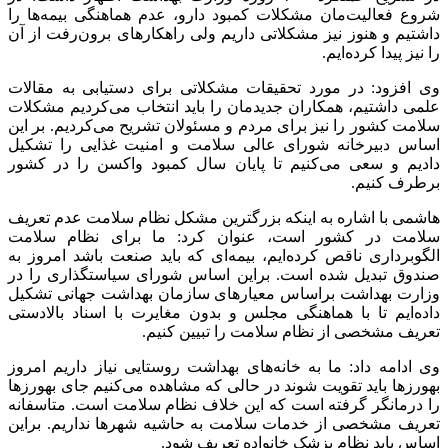
شروع فعالیت‌مان مشکلات کمبود دارو، عدم هماهنگی بیمه‌‌ها را
مرحله
داشتیم و هنوز نیز مشکلاتی داریم ولی راهکارهای برون‌رفت از آن
ی
را نیز پیدا کرده‌ایم.
عمل
وی افزود: در مورد تحقیقات مشکلاتی برای دستیابی به مقالات
علمی داشتیم، همکاران جدیدمان را باید انتخاب می‌کردیم مشکلات
سلامت کشور را نیز برای مردم و مسئولان تشریح می‌کردیم. بر این
اساس دبیرخانه شورای عالی سلامت و امنیت غذایی را تشکیل
دادیم و سعی می‌کنیم تا پایان سال کمبود واکسن را در کشور
برطرف کنیم.
هاشمی با اشاره به اینکه بزرگترین مشکل نظام سلامت عدم تعریف
سلامت در کشور است، عنوان کرد: ما برای نظام سلامت
الگوبرداری ناقص کرده‌ایم، بیمه‌ای که باید صنعت باشد امروز به
صندوق تبدیل شده است. براین اساس شورای سیاستگذاری را در
وزارت بهداشت براساس معیارهای سازمان بهداشت جهانی تشکیل
داده‌ایم تا با هماهنگی مجلس و بدون مغایرت با اسناد بالادستی
تعریف مشخصی از نظام سلامت را تبیین کنیم.
وی ادامه داد: ما به خانه‌های بهداشت روستایی نیاز داریم امروز
بهورزها باید تقویت شوند در حالی که مشاهده می‌کنیم جای بهورزها
را درمانگر گرفته است که این خلاف نظام سلامت است. متاسفانه
تعریف مشخصی از خدمات سلامت به حاشیه شهرها نداریم. براین
اساس باید نظام پزشک خانواده تعریف شود.