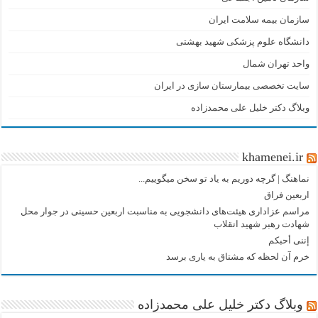
سازمان بیمه سلامت ایران
دانشگاه علوم پزشکی شهید بهشتی
واحد تهران شمال
سایت تخصصی بیمارستان سازی در ایران
وبلاگ دکتر خلیل علی محمدزاده
khamenei.ir
نماهنگ |‌ گرچه دوریم به یاد تو سخن میگوییم...
اربعین فراق
مراسم عزاداری هیئت‌های دانشجویی به مناسبت اربعین حسینی در جوار محل
شهادت رهبر شهید انقلاب
إننی أحبکم
خرم آن لحظه که مشتاق به یاری برسد
وبلاگ دکتر خلیل علی محمدزاده