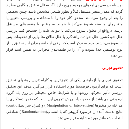
بوسيله بررسي پي‌آمدهاي موجود مي‌پردازد. اگر سؤال تحقيق هنگامي مطرح
گردد كه مقدار متغير مستقل قبلاً و بطور طبيعي مشخص باشد, چنين تحقيقي
را بعد از وقوع مي‌نامند. محقق كار خود را با مشاهده و بررسي متغيير يا
متغييرهاي وابسته شروع مي‌كند تا بتواند به متغيير يا متغييرهاي مستقل
برسد. درواقع از معلول شروع مي‌كند تا بتواند علت را جستجو كند. بررسي
علل خودكشي, علل حوادث رانندگي, يا علل طلاق مثالهايي از تحقيقات پس
از وقوع مي‌باشند. لازم به تذكر است كه برخي از دانشمندان اين تحقيق را از
نوع توصيفي جدا نموده و آن را در طبقه‌بندي مجزايي به همين اسم قرار
مي‌دهند.
تحقيق تجربي
تحقيق تجربي يا آزمايشي يكي از دقيق‌ترين و كارآمدترين روشهاي تحقيق
است كه براي آزمون فرضيه‌ها مورد استفاده قرار مي‌گيرد هدف اين تحقيق
بررسي تأثير محركها, روشها و يا شرايط خاص محيطي بر روي يك گروه
آزمودني مي‌باشد. از خصوصيات روش تجربي اين است كه ضمن دستكاري يا
مداخله در متغيرها (Manipulation or Intervention ) و كنترل شرايط(control)
نتايج بدست آمده را در مورد گروهي كه با انتساب(Randomization ) تصادفي
انتخاب شده‌اند, مورد مشاهده قرار مي‌دهد.