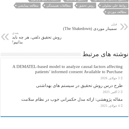
روابط علي معلولي
روش تحقيق
مطالعات همبستگي
مطالعه پيمايشي
مطالعه موردي
قبلی
سمینار موردی (The Shakedown)
بعدی
روش تحقيق دلفي، هر چه بايد
بدانيم!
نوشته های مرتبط
A DEMATEL-based model to analyze causal factors affecting
patients’ informed consent Available to Purchase
3 جولای, 2026
طرح درس روش تحقیق در سیستم های بهداشتی
2 اکتبر, 2025
مقاله پژوهشی: ارائه مدل حکمرانی خوب در نظام سلامت
4 جولای, 2025