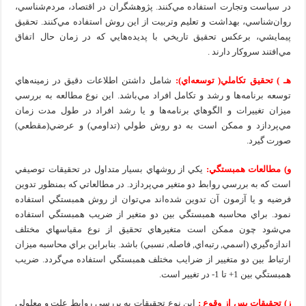
در سياست وتجارت استفاده مي‌كنند. پژوهشگران در اقتصاد، مردم‌شناسي،
روان‌شناسي، بهداشت و تعليم وتربيت از اين روش استفاده مي‌كنند. تحقيق
پيمايشي، برعكس تحقيق تاريخي با پديده‌هايي كه در زمان حال اتفاق
مي‌افتند سروكار دارند .
هـ ) تحقيق تكاملي( توسعه‌اي):
شامل داشتن اطلاعات دقيق در زمينه‌هاي
توسعه برنامه‌ها و رشد و تكامل افراد مي‌باشد. اين نوع مطالعه به بررسي
ميزان تغييرات و الگوهاي برنامه‌ها و يا رشد افراد در طول مدت زمان
مي‌پردازد و ممكن است به دو روش طولي (تداومي) و عرضي(مقطعي)
صورت گيرد.
و) مطالعات همبستگي:
يكي از روشهاي بسيار متداول در تحقيقات توصيفي
است كه به بررسي روابط دو متغير مي‌پردازد. در مطالعاتي كه بمنظور تدوين
فرضيه و يا آزمون آن تدوين شده‌اند مي‌توان از روش همبستگي استفاده
نمود. براي محاسبه همبستگي بين دو متغير از ضريب همبستگي استفاده
مي‌شود چون ممكن است متغيرهاي تحقيق از نوع مقياسهاي مختلف
اندازه‌گيري (اسمي, رتبه‌اي, فاصله‌, نسبي) باشد. بنابراين براي محاسبه ميزان
ارتباط بين دو متغيير از ضرايب مختلف همبستگي استفاده مي‌گردد. ضريب
همبستگي بين 1+ تا 1- در تغيير است.
ز) تحقيقات پس از وقوع :
اين نوع تحقيقات به بررسي روابط علت و معلولي