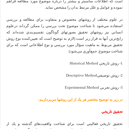
است كه اطلاعات مناسبتر و بيشتر را درباره موضوع مورد مطالعه فراهم
نموده و عوامل و علل مرتبط بدان را مشخص نمايد.
در علوم مختلف از روشهاي مخصوص و متفاوت براي مطالعه و بررسي
استفاده مي‌شود تا شناخت موضوع تحت بررسي را ممكن گرداند درعلوم
انساني نيز روشهاي تحقيق بصورتهاي گوناگون تقسيم‌بندي شده‌اند كه
رايج‌ترين آنها به قرار زير است (لازم به توضيح است كه تعيين‌كننده نوع روش
تحقيق مربوط به ماهيت سؤال مورد بررسي و نوع اطلاعاتي است كه براي
شناخت موضوع, جمع‌آوري مي‌شود).
1- روش تاريخي Historical Method
2- روش توصيفيDescriptive Method
3- روش تجربي Experimental Method
در زير به توضيح مختصر هر يك از اين روشها مي‌پردازيم:
تحقيق تاريخي
تحقيق تاريخي فعاليتي است براي شناخت واقعيت‌هاي گذشته و يك از