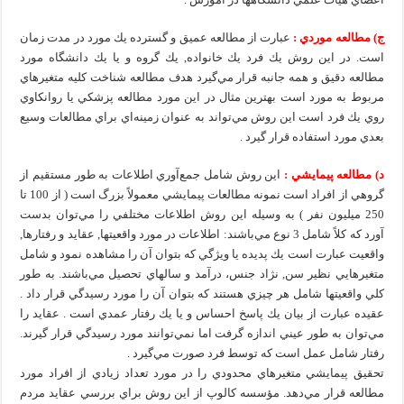
ج) مطالعه موردي :
عبارت از مطالعه عميق و گسترده يك مورد در مدت زمان
است. در اين روش يك فرد يك خانواده, يك گروه و يا يك دانشگاه مورد
مطالعه دقيق و همه جانبه قرار مي‌گيرد هدف مطالعه شناخت كليه متغيرهاي
مربوط به مورد است بهترين مثال در اين مورد مطالعه پزشكي يا روانكاوي
روي يك فرد است اين روش مي‌تواند به عنوان زمينه‌اي براي مطالعات وسيع
بعدي مورد استفاده قرار گيرد .
د) مطالعه پيمايشي :
اين روش شامل جمع‌آوري اطلاعات به طور مستقيم از
گروهي از افراد است نمونه مطالعات پيمايشي معمولاً بزرگ است ( از 100 تا
250 ميليون نفر ) به وسيله اين روش اطلاعات مختلفي را مي‌توان بدست
آورد كه كلاً شامل 3 نوع مي‌باشند: اطلاعات در مورد واقعيتها, عقايد و رفتارها,
واقعيت عبارت است يك پديده يا ويژگي كه بتوان آن را مشاهده نمود و شامل
متغيرهايي نظير سن, نژاد جنس، درآمد و سالهاي تحصيل مي‌باشند. به طور
كلي واقعيتها شامل هر چيزي هستند كه بتوان آن را مورد رسيدگي قرار داد .
عقيده عبارت از بيان يك پاسخ احساس و يا يك رفتار عمدي است . عقايد را
مي‌توان به طور عيني اندازه گرفت اما نمي‌توانند مورد رسيدگي قرار گيرند.
رفتار شامل عمل است كه توسط فرد صورت مي‌گيرد .
تحقيق پيمايشي متغيرهاي محدودي را در مورد تعداد زيادي از افراد مورد
مطالعه قرار مي‌دهد. مؤسسه كالوپ از اين روش براي بررسي عقايد مردم