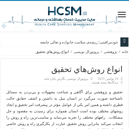
خودمراقبتی؛ ریشه‌ی سلامت خانواده و تعالی جامعه
خانه
/
پژوهشی
/
پروپوزال نویسی
/
انواع روش‌هاي تحقيق
انواع روش‌هاي تحقيق
10 نوامبر, 2013
پروپوزال نویسی
,
نگارش پایان نامه
برای
دیدگاه‌ها
بسته هستند
انواع
روش‌هاي
تحقيق و پژوهشي براي آگاهي و شناخت مجهولات و پي‌بردن به مسائل
تحقيق
ناشناخته صورت مي‌گيرد در انسان ميل به داشتن و كشف حقايق حالت
فطري داشته و همين امر يكي از عوامل مؤثر در پيشرفت امر تحقيق و ايجاد
روشهاي مختلف بوده است انسان همواره براي رسيدن به مقصود و حل
مشكلات، راههاي مختلف را تجربه مي‌نمايد و مناسب‌ترين راه و روش را
انتخاب مي‌كند بنابراين روش تحقيق عبارت از بكارگيري راه و روش خاصي