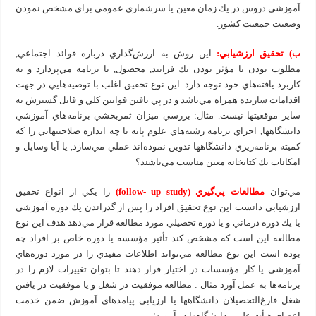
آموزشي دروس در يك زمان معين يا سرشماري عمومي براي مشخص نمودن
وضعيت جمعيت كشور.
ب) تحقيق ارزشيابي:
اين روش به ارزش‌گذاري درباره فوائد اجتماعي,
مطلوب بودن يا مؤثر بودن يك فرايند, محصول, يا برنامه مي‌پردازد و به
كاربرد يافته‌هاي خود توجه دارد. اين نوع تحقيق اغلب با توصيه‌هايي در جهت
اقدامات سازنده همراه مي‌باشد و در پي يافتن قوانين كلي و قابل گسترش به
ساير موقعيتها نيست. مثال: بررسي ميزان ثمربخشي برنامه‌هاي آموزشي
دانشگاهها, اجراي برنامه رشته‌هاي علوم پايه تا چه اندازه صلاحيتهايي را كه
كميته برنامه‌ريزي دانشگاهها تدوين نموده‌اند عملي مي‌سازد, يا آيا وسايل و
امكانات يك كتابخانه معين مناسب مي‌باشند؟
مي‌توان
مطالعات پي‌گيري
(follow- up study
)
را يكي از انواع تحقيق
ارزشيابي دانست اين نوع تحقيق افراد را پس از گذراندن يك دوره آموزشي
يا يك دوره درماني و يا دوره تحصيلي مورد مطالعه قرار مي‌دهد هدف اين نوع
مطالعه اين است كه مشخص كند تأثير مؤسسه يا دوره خاص بر افراد چه
بوده است اين نوع مطالعه مي‌تواند اطلاعات مفيدي را در مورد دوره‌هاي
آموزشي يا كار مؤسسات در اختيار قرار دهند تا بتوان تغييرات لازم را در
برنامه‌ها به عمل آورد مثال : مطالعه موفقيت در شغل و يا موفقيت در يافتن
شغل فارغ‌التحصيلان دانشگاهها يا ارزيابي پيامدهاي آموزش ضمن خدمت
اعضاي هيأت علمي دانشگاهها در آموزش .