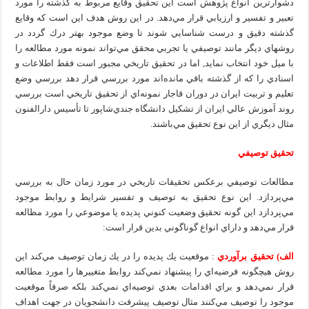
دشوارترين انواع پژوهش است اين تحقيق وقايع مربوط به گذشته را مورد
تعبير و تفسير و ارزيابي قرار مي‌دهد. در اين روش هدف اين است كه وقايع
گذشته دقيق و درست شناسايي شوند تا وضع موجود بهتر درك گردد در
روشهاي ديگر مانند توصيفي يا تجربي محقق مي‌تواند نمونه مورد مطالعه را
با ميل خود انتخاب نمايد, اما در تحقيق تاريخي مجبور است فقط اطلاعات و
اسنادي را كه از گذشته باقي مانده‌اند مورد بررسي قرار دهد بررسي وضع
تعليم و تربيت ايران در دوران قاجار نمونه‌اي از تحقيق تاريخي است بررسي
روند آموزش عالي ايران از تشكيل دانشگاه جندي‌شاپور تا تأسيس دارالفنون
مثال ديگري از اين نوع تحقيق مي‌باشند.
تحقيق توصيفي
مطالعات توصيفي برعكس تحقيقات تاريخي در مورد زمان حال به بررسي
مي‌پردازد. اين نوع تحقيق به توصيف و تفسير شرايط و روابط موجود
مي‌پردازد اين گونه تحقيق وضعيت كنوني پديده يا موضوعي را مورد مطالعه
قرار مي‌دهد و داراي انواع گوناگوني بدين قرار است:
الف) تحقيق برآوردي
: موقعيت يك پديده را در يك زمان توصيف مي‌كند اين
روش هيچگونه فرضيه‌اي را پيشنهاد نمي‌كند روابط متغييرها را مورد مطالعه
قرار نمي‌دهد و براي اقدامات بعدي توصيه‌اي نمي‌كند بلكه صرفاً موقعيت
موجود را توصيف مي‌كنند مثال توصيف پيشرفت دانشجويان در جهت اهداف