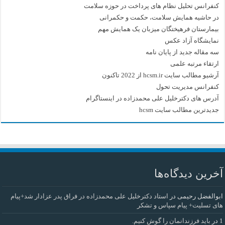
کنفرانس تحلیل نظام های پرداخت در حوزه سلامت
در حاشیه همایش سلامت، حکمت و حکمرانی
بیمارستان فرهیختگان میزبان یک همایش مهم
نمایشگاه آزاد عکس
سه مقاله جدید از پایان نامه
ارتقاء مرتبه علمی
آرشیو مطالب سایت hcsm.ir از 2022 تاکنون
کنفرانس مدیریت تحول
آدرس های دکترخلیل علی محمدزاده در اینستاگرام
جدیدترین مطالب سایت hcsm
آخرین دیدگاه‌ها
ابوالفضل رحیمی
در
استاد دکترخلیل علی محمدزاده در فراق پدر عزادار شد+پیام
های تسلیت+ پیام سپاس و تشکر
1
در
باید فرزندانمان را گوش کنیم.