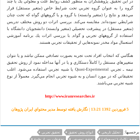
در اين تحقيق, پژوهشگران به منظور كشف روابط علت و معلولي يك يا چند
گروه را به عنوان گروه تجربي تحت شرايط خاص (متغير مستقل) قرار
مي‌دهد و نتايج را (متغير وابسته) با گروه و يا گروههاي گواه كه تحت چنان
شرايطي نموده‌اند, مقايسه مي‌كند. بررسي اثرات دو روش مختلف تدريس
(متغير مستقل) در پيشرفت تحصيلي (متغير وابسته) دانشجويان دانشگاه با
استفاده از گروههاي تجربي و گواه, با بررسي اثرات يك برنامه آموزشي
استعمال مواد مخدر نمونه‌هايي از تحقيقات تجربي هستند.
هنگامي كه انتخاب افراد تحت تجربه بصورت تصادفي ممكن نباشد و يا نتوان
متغييرهاي مستقل را كاملاً دستكاري و يا در آنها مداخله نمود از روش تحقيق
نيمه ـ تجربي Quasi-Experimental يا شبيه تجربي استفاده مي‌شود. اغلب
تحقيقاتي كه در مورد انسان و به شيوه تجربي انجام مي‌گيرد, معمولاً از نوع
شبيه تجربي مي‌باشند.
http://www.iranresearches.ir
5 فروردين 1392 13:21 | نگارش یافته توسط مدير محتواي ايران پژوهان
برجسبها:
-تحليل تاريخي
انواع روش تحقيق
تحقيق تجربي
تحقيق تكاملي( توسعه‌اي)
تحقيق توصيفي
تحقيقات پس از وقوع